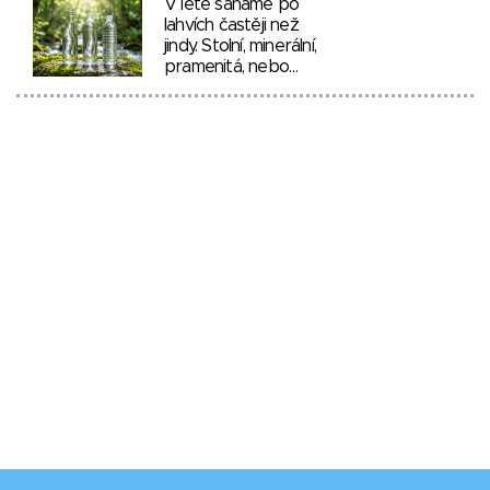
V létě saháme po
lahvích častěji než
jindy. Stolní, minerální,
pramenitá, nebo…