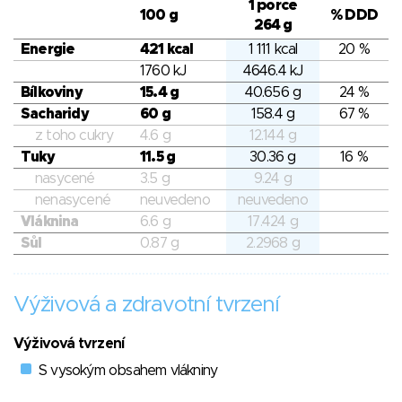
1 porce
100 g
% DDD
264 g
Energie
421 kcal
1 111 kcal
20 %
1760 kJ
4646.4 kJ
Bílkoviny
15.4 g
40.656 g
24 %
Sacharidy
60 g
158.4 g
67 %
z toho cukry
4.6 g
12.144 g
Tuky
11.5 g
30.36 g
16 %
nasycené
3.5 g
9.24 g
nenasycené
neuvedeno
neuvedeno
Vláknina
6.6 g
17.424 g
Sůl
0.87 g
2.2968 g
Výživová a zdravotní tvrzení
Výživová tvrzení
S vysokým obsahem vlákniny