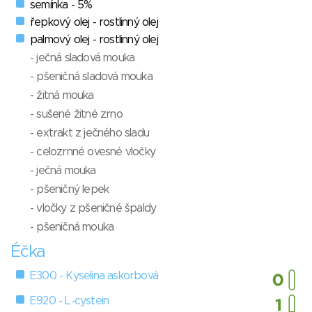
semínka - 5%
řepkový olej - rostlinný olej
palmový olej - rostlinný olej
- ječná sladová mouka
- pšeničná sladová mouka
- žitná mouka
- sušené žitné zrno
- extrakt z ječného sladu
- celozrnné ovesné vločky
- ječná mouka
- pšeničný lepek
- vločky z pšeničné špaldy
- pšeničná mouka
Éčka
E300 - Kyselina askorbová
E920 - L-cystein