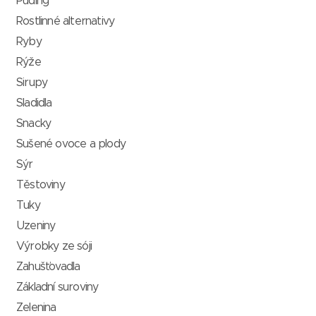
Puding
Rostlinné alternativy
Ryby
Rýže
Sirupy
Sladidla
Snacky
Sušené ovoce a plody
Sýr
Těstoviny
Tuky
Uzeniny
Výrobky ze sóji
Zahušťovadla
Základní suroviny
Zelenina