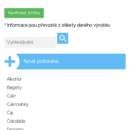
Navrhnout změnu
* Informace jsou převzaté z etikety daného výrobku
Nová potravina
Alkohol
Bagety
Cukr
Cukrovinky
Čaj
Čokoláda
Dezerty