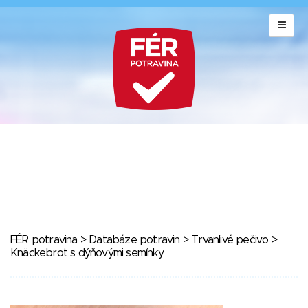
FÉR potravina
>
Databáze potravin
>
Trvanlivé pečivo
>
Knäckebrot s dýňovými semínky