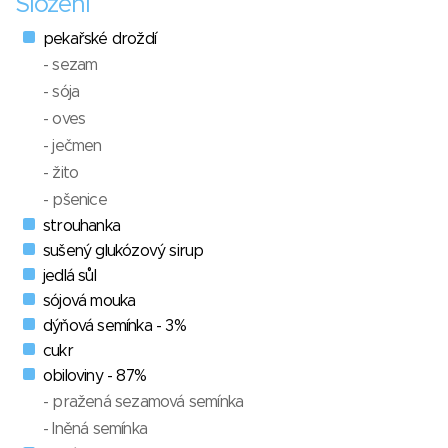
Složení
pekařské droždí
- sezam
- sója
- oves
- ječmen
- žito
- pšenice
strouhanka
sušený glukózový sirup
jedlá sůl
sójová mouka
dýňová semínka - 3%
cukr
obiloviny - 87%
- pražená sezamová semínka
- lněná semínka