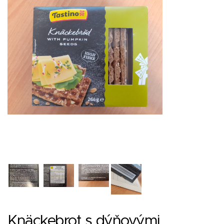
Knäckebrot s dýňovými