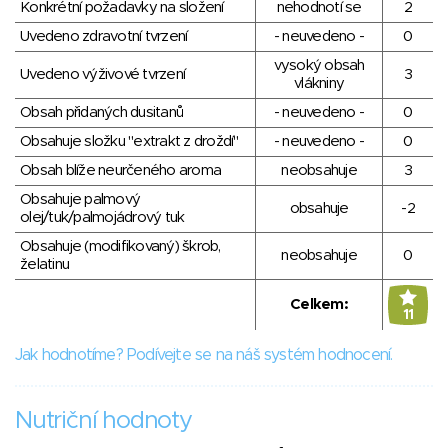
Konkrétní požadavky na složení
nehodnotí se
2
Uvedeno zdravotní tvrzení
- neuvedeno -
0
vysoký obsah
Uvedeno výživové tvrzení
3
vlákniny
Obsah přidaných dusitanů
- neuvedeno -
0
Obsahuje složku "extrakt z droždí"
- neuvedeno -
0
Obsah blíže neurčeného aroma
neobsahuje
3
Obsahuje palmový
obsahuje
-2
olej/tuk/palmojádrový tuk
Obsahuje (modifikovaný) škrob,
neobsahuje
0
želatinu
Celkem:
11
Jak hodnotíme? Podívejte se na náš systém hodnocení.
Nutriční hodnoty