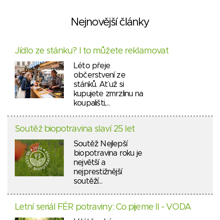
Nejnovější články
Jídlo ze stánku? I to můžete reklamovat
Léto přeje
občerstvení ze
stánků. Ať už si
kupujete zmrzlinu na
koupališti,…
Soutěž biopotravina slaví 25 let
Soutěž Nejlepší
biopotravina roku je
největší a
nejprestižnější
soutěží…
Letní seriál FÉR potraviny: Co pijeme II - VODA