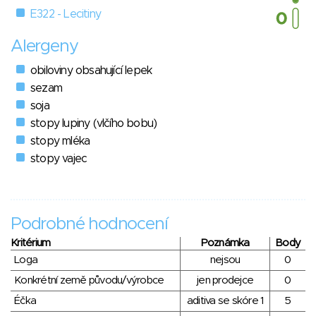
E322 - Lecitiny
Alergeny
obiloviny obsahující lepek
sezam
soja
stopy lupiny (vlčího bobu)
stopy mléka
stopy vajec
Podrobné hodnocení
Kritérium
Poznámka
Body
Loga
nejsou
0
Konkrétní země původu/výrobce
jen prodejce
0
Éčka
aditiva se skóre 1
5