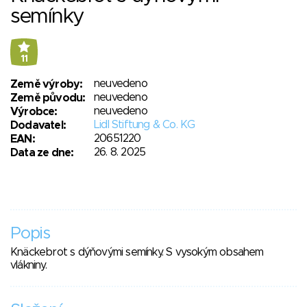
semínky
11
neuvedeno
Země výroby:
neuvedeno
Země původu:
neuvedeno
Výrobce:
Lidl Stiftung & Co. KG
Dodavatel:
20651220
EAN:
26. 8. 2025
Data ze dne:
Popis
Knäckebrot s dýňovými semínky. S vysokým obsahem
vlákniny.