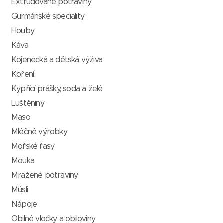
Extrudované potraviny
Gurmánské speciality
Houby
Káva
Kojenecká a dětská výživa
Koření
Kypřící prášky, soda a želé
Luštěniny
Maso
Mléčné výrobky
Mořské řasy
Mouka
Mražené potraviny
Müsli
Nápoje
Obilné vločky a obiloviny