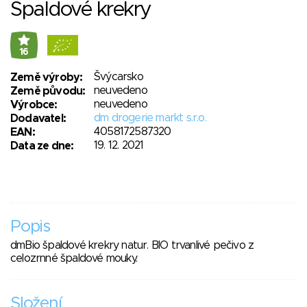
Špaldové krekry
16
Švýcarsko
Země výroby:
neuvedeno
Země původu:
neuvedeno
Výrobce:
dm drogerie markt s.r.o.
Dodavatel:
4058172587320
EAN:
19. 12. 2021
Data ze dne:
Popis
dmBio špaldové krekry natur. BIO trvanlivé pečivo z
celozrnné špaldové mouky.
Složení