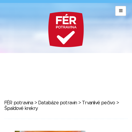
FÉR potravina
>
Databáze potravin
>
Trvanlivé pečivo
>
Špaldové krekry