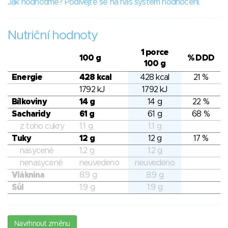
Jak hodnotíme? Podívejte se na náš systém hodnocení.
Nutriční hodnoty
1 porce
100 g
% DDD
100 g
Energie
428 kcal
428 kcal
21 %
1792 kJ
1792 kJ
Bílkoviny
14 g
14 g
22 %
Sacharidy
61 g
61 g
68 %
z toho cukry
1.1 g
1.1 g
Tuky
12 g
12 g
17 %
nasycené
1.2 g
1.2 g
nenasycené
neuvedeno
neuvedeno
Vláknina
8.9 g
8.9 g
Sůl
1.9 g
1.9 g
Navrhnout změnu