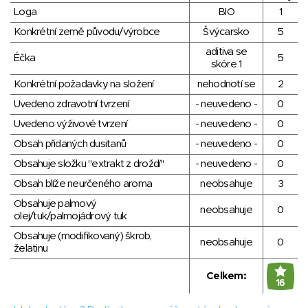
Loga
BIO
1
Konkrétní země původu/výrobce
Švýcarsko
5
aditiva se
Éčka
5
skóre 1
Konkrétní požadavky na složení
nehodnotí se
2
Uvedeno zdravotní tvrzení
- neuvedeno -
0
Uvedeno výživové tvrzení
- neuvedeno -
0
Obsah přidaných dusitanů
- neuvedeno -
0
Obsahuje složku "extrakt z droždí"
- neuvedeno -
0
Obsah blíže neurčeného aroma
neobsahuje
3
Obsahuje palmový
neobsahuje
0
olej/tuk/palmojádrový tuk
Obsahuje (modifikovaný) škrob,
neobsahuje
0
želatinu
Celkem:
16