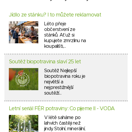
Jídlo ze stánku? I to můžete reklamovat
Léto přeje
občerstvení ze
stánků. Ať už si
kupujete zmrzlinu na
koupališti,…
Soutěž biopotravina slaví 25 let
Soutěž Nejlepší
biopotravina roku je
největší a
nejprestižnější
soutěží…
Letní seriál FÉR potraviny: Co pijeme II - VODA
V létě saháme po
lahvích častěji než
jindy. Stolní, minerální,