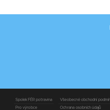
Spolek FÉR potravina
Všeobecné obchodní podmí
Pro výrobce
Ochrana osobních údajů