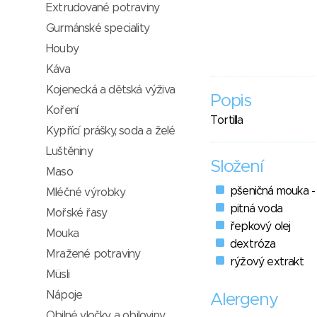
Extrudované potraviny
Gurmánské speciality
Houby
Káva
Kojenecká a dětská výživa
Popis
Koření
Tortilla
Kypřící prášky, soda a želé
Luštěniny
Složení
Maso
pšeničná mouka 
Mléčné výrobky
pitná voda
Mořské řasy
řepkový olej
Mouka
dextróza
Mražené potraviny
rýžový extrakt
Müsli
Nápoje
Alergeny
Obilné vločky a obiloviny