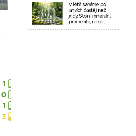
V létě saháme po
lahvích častěji než
jindy. Stolní, minerální,
pramenitá, nebo…