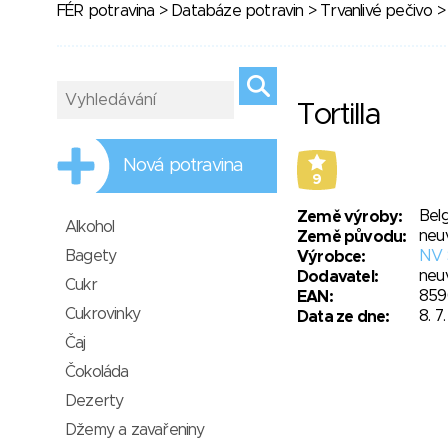
FÉR potravina
>
Databáze potravin
>
Trvanlivé pečivo
> 
Tortilla
Nová potravina
9
Belg
Země výroby:
Alkohol
neu
Země původu:
Bagety
NV 
Výrobce:
neu
Dodavatel:
Cukr
859
EAN:
Cukrovinky
8. 7
Data ze dne:
Čaj
Čokoláda
Dezerty
Džemy a zavařeniny