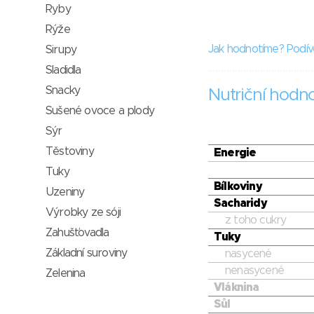
Ryby
Rýže
Jak hodnotíme? Podív
Sirupy
Sladidla
Snacky
Nutriční hodn
Sušené ovoce a plody
Sýr
Těstoviny
Energie
Tuky
Bílkoviny
Uzeniny
Sacharidy
Výrobky ze sóji
z toho cukry
Zahušťovadla
Tuky
Základní suroviny
nasycené
nenasycené
Zelenina
Vláknina
Sůl