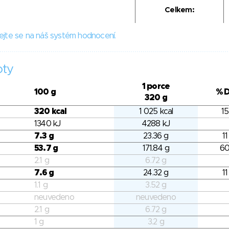
Celkem:
ejte se na náš systém hodnocení.
oty
1 porce
100 g
% 
320 g
320 kcal
1 025 kcal
15
1340 kJ
4288 kJ
7.3 g
23.36 g
11
53.7 g
171.84 g
60
2.1 g
6.72 g
7.6 g
24.32 g
11
1.1 g
3.52 g
neuvedeno
neuvedeno
2.1 g
6.72 g
1 g
3.2 g