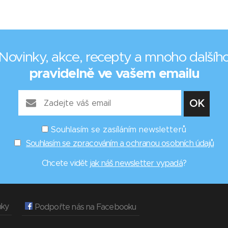
Novinky, akce, recepty a mnoho dalšíh
pravidelně ve vašem emailu
Souhlasím se zasíláním newsletterů
Souhlasím se zpracováním a ochranou osobních údajů
Chcete vidět
jak náš newsletter vypadá
?
nky
Podpořte nás na Facebooku