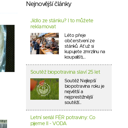
Nejnovější články
Jídlo ze stánku? I to můžete
reklamovat
Léto přeje
občerstvení ze
stánků. Ať už si
kupujete zmrzlinu na
koupališti,…
Soutěž biopotravina slaví 25 let
Soutěž Nejlepší
biopotravina roku je
největší a
nejprestižnější
soutěží…
Letní seriál FÉR potraviny: Co
pijeme II - VODA