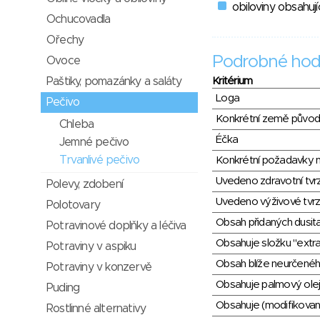
obiloviny obsahují
Ochucovadla
Ořechy
Podrobné hod
Ovoce
Paštiky, pomazánky a saláty
Kritérium
Loga
Pečivo
Konkrétní země půvo
Chleba
Éčka
Jemné pečivo
Trvanlivé pečivo
Konkrétní požadavky n
Uvedeno zdravotní tvr
Polevy, zdobení
Uvedeno výživové tvrz
Polotovary
Obsah přidaných dusit
Potravinové doplňky a léčiva
Obsahuje složku "extra
Potraviny v aspiku
Obsah blíže neurčené
Potraviny v konzervě
Obsahuje palmový olej
Puding
Obsahuje (modifikovaný
Rostlinné alternativy