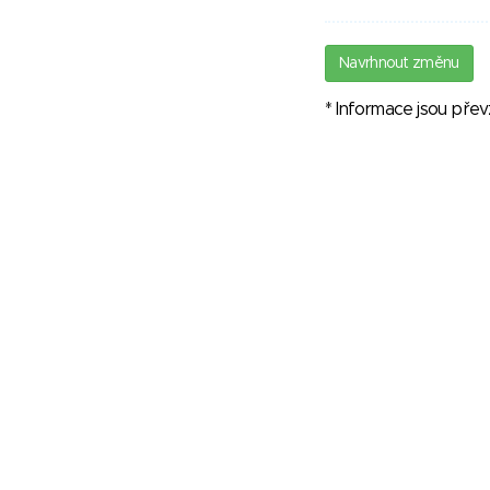
Navrhnout změnu
* Informace jsou pře