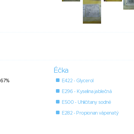
Éčka
- 67%
E422 - Glycerol
E296 - Kyselina jablečná
E500 - Uhličitany sodné
E282 - Propionan vápenatý