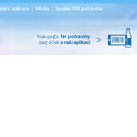
bilní aplikace
Média
Spolek FÉR potravina
Nakupujte
fér potraviny
>
bez éček
s naší aplikací