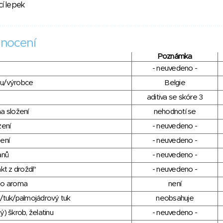
cí lepek
nocení
Poznámka
- neuvedeno -
du/výrobce
Belgie
aditiva se skóre 3
a složení
nehodnotí se
zení
- neuvedeno -
ení
- neuvedeno -
anů
- neuvedeno -
kt z droždí"
- neuvedeno -
ho aroma
není
/tuk/palmojádrový tuk
neobsahuje
) škrob, želatinu
- neuvedeno -