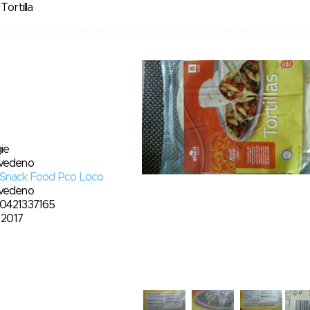
Tortilla
ie
vedeno
Snack Food Pco Loco
vedeno
0421337165
. 2017