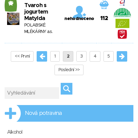
25
Tvaroh s
jogurtem
Matylda
112
nehodnoceno
POLABSKÉ
MLÉKÁRNY a.s.
<< První
1
2
3
4
5
Poslední >>
Nová potravina
Alkohol