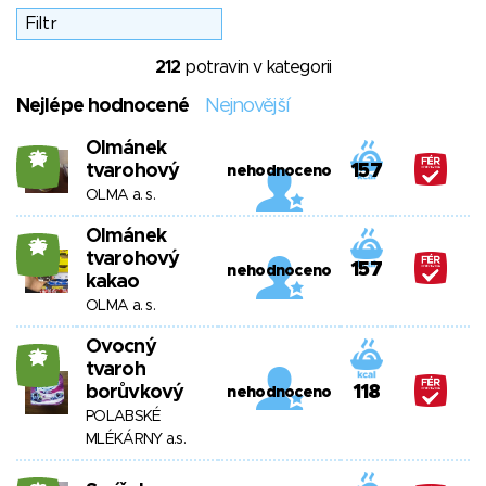
212
potravin v kategorii
Nejlépe hodnocené
Nejnovější
Olmánek
26
tvarohový
157
nehodnoceno
OLMA a. s.
Olmánek
26
tvarohový
157
nehodnoceno
kakao
OLMA a. s.
Ovocný
26
tvaroh
borůvkový
118
nehodnoceno
POLABSKÉ
MLÉKÁRNY a.s.