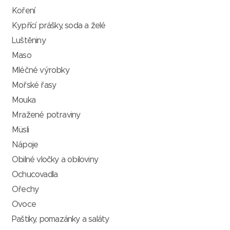
Koření
Kypřící prášky, soda a želé
Luštěniny
Maso
Mléčné výrobky
Mořské řasy
Mouka
Mražené potraviny
Müsli
Nápoje
Obilné vločky a obiloviny
Ochucovadla
Ořechy
Ovoce
Paštiky, pomazánky a saláty