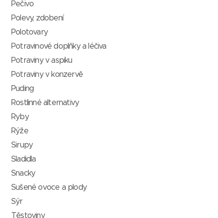
Pečivo
Polevy, zdobení
Polotovary
Potravinové doplňky a léčiva
Potraviny v aspiku
Potraviny v konzervě
Puding
Rostlinné alternativy
Ryby
Rýže
Sirupy
Sladidla
Snacky
Sušené ovoce a plody
Sýr
Těstoviny