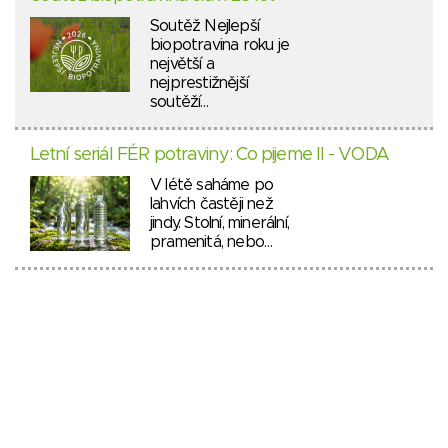
Soutěž Nejlepší
biopotravina roku je
největší a
nejprestižnější
soutěží…
Letní seriál FÉR potraviny: Co pijeme II - VODA
V létě saháme po
lahvích častěji než
jindy. Stolní, minerální,
pramenitá, nebo…