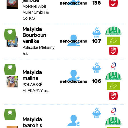
jahoda
136
nehodnoceno
Molkerei Alois
Müller GmbH &
Co. KG
Matylda
25
Bourboun
vanilka
107
nehodnoceno
Polabské Mlékárny
a.s.
25
Matylda
malina
106
nehodnoceno
POLABSKÉ
MLÉKÁRNY a.s.
25
Matylda
tvaroh s