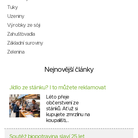
Tuky
Uzeniny
Výrobky ze sóji
Zahušťovadla
Základní suroviny
Zelenina
Nejnovější články
Jídlo ze stánku? I to můžete reklamovat
Léto přeje
občerstvení ze
stánků. Ať už si
kupujete zmrzlinu na
koupališti,…
Soutěž biopotravina slaví 25 let