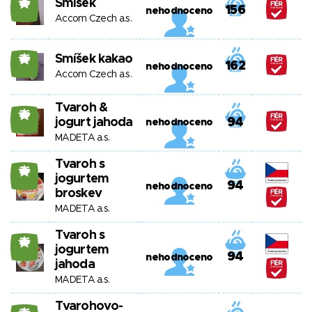
Smíšek
26
156
nehodnoceno
Accom Czech a.s.
Smíšek kakao
26
162
nehodnoceno
Accom Czech a.s.
Tvaroh &
26
jogurt jahoda
94
nehodnoceno
MADETA a.s.
Tvaroh s
26
jogurtem
94
nehodnoceno
broskev
MADETA a.s.
Tvaroh s
26
jogurtem
94
nehodnoceno
jahoda
MADETA a.s.
Tvarohovo-