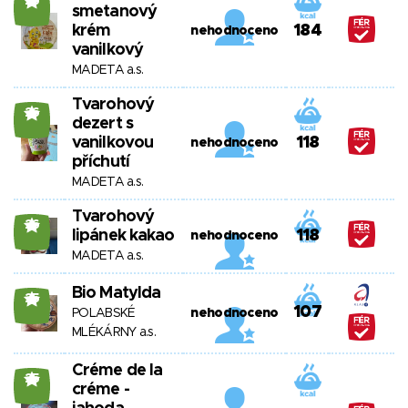
26
smetanový
krém
184
nehodnoceno
vanilkový
MADETA a.s.
Tvarohový
26
dezert s
vanilkovou
118
nehodnoceno
příchutí
MADETA a.s.
Tvarohový
26
lipánek kakao
118
nehodnoceno
MADETA a.s.
Bio Matylda
25
107
POLABSKÉ
nehodnoceno
MLÉKÁRNY a.s.
Créme de la
25
créme -