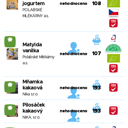
jogurtem
108
nehodnoceno
POLABSKÉ
MLÉKÁRNY a.s.
25
Matylda
vanilka
107
nehodnoceno
Polabské Mlékárny
a.s.
Mňamka
25
kakaová
193
nehodnoceno
Nika s.r.o.
Pilosáček
25
kakaový
193
nehodnoceno
NiKA, s.r.o.