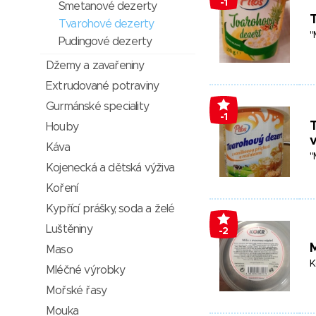
-1
Smetanové dezerty
T
Tvarohové dezerty
"
Pudingové dezerty
Džemy a zavařeniny
Extrudované potraviny
Gurmánské speciality
-1
T
Houby
v
Káva
"
Kojenecká a dětská výživa
Koření
Kypřící prášky, soda a želé
Luštěniny
-2
M
Maso
K
Mléčné výrobky
Mořské řasy
Mouka