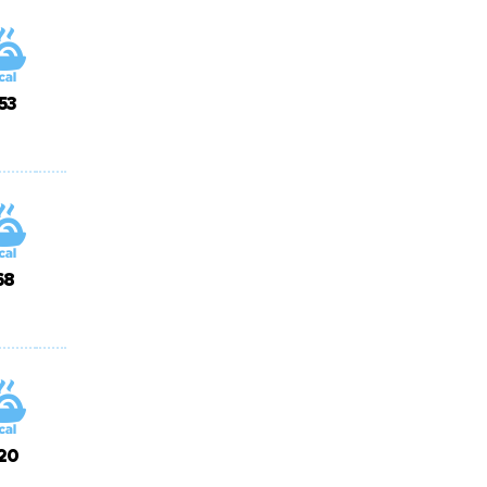
53
68
20