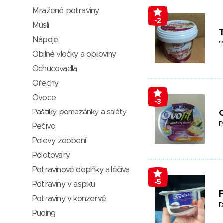
Mražené potraviny
-2
Müsli
T
Nápoje
"
Obilné vločky a obiloviny
Ochucovadla
Ořechy
Ovoce
-3
Paštiky, pomazánky a saláty
O
P
Pečivo
Polevy, zdobení
Polotovary
Potravinové doplňky a léčiva
-5
Potraviny v aspiku
F
Potraviny v konzervě
D
Puding