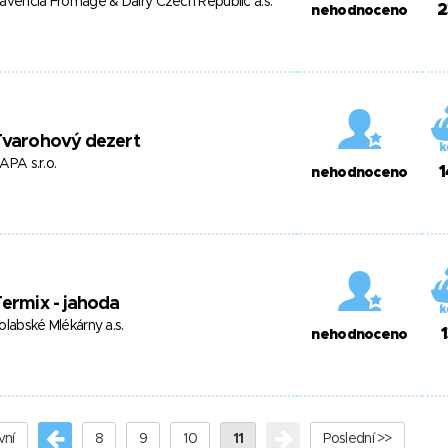
avencia Fromage & Dairy Czech Republic a.s.
2
nehodnoceno
Tvarohový dezert
APA s.r.o.
1
nehodnoceno
ermix - jahoda
olabské Mlékárny a.s.
1
nehodnoceno
vní
8
9
10
11
Poslední >>