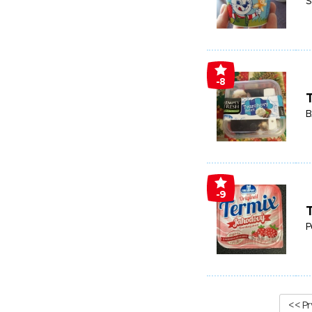
S
-8
B
-9
T
P
<< Pr