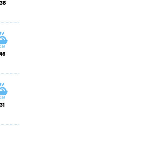
38
46
31