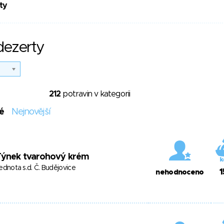
ty
dezerty
212
potravin v kategorii
é
Nejnovější
Týnek tvarohový krém
ednota s.d. Č. Budějovice
1
nehodnoceno