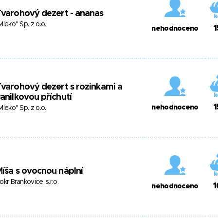
varohový dezert - ananas
Mleko" Sp. z o.o.
1
nehodnoceno
varohový dezert s rozinkami a
anilkovou příchutí
1
nehodnoceno
Mleko" Sp. z o.o.
íša s ovocnou náplní
okr Brankovice, s.r.o.
1
nehodnoceno