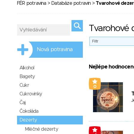
FÉR potravina
>
Databáze potravin
>
Tvarohové dezer
Tvarohové 
Filtr
Nová potravina
Nejlépe hodnocen
Alkohol
Bagety
Cukr
0
Cukrovinky
J
Čaj
Čokoláda
Dezerty
Mléčné dezerty