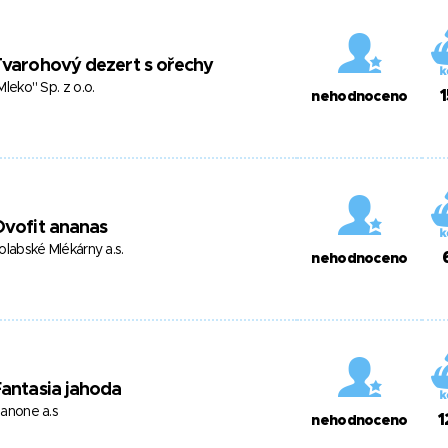
varohový dezert s ořechy
Mleko" Sp. z o.o.
1
nehodnoceno
vofit ananas
olabské Mlékárny a.s.
nehodnoceno
antasia jahoda
anone a.s
1
nehodnoceno