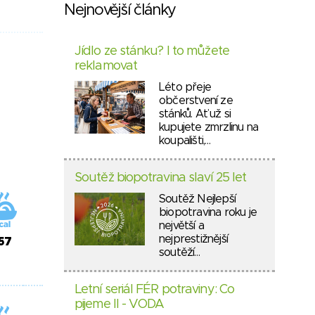
Nejnovější články
Jídlo ze stánku? I to můžete
reklamovat
Léto přeje
občerstvení ze
stánků. Ať už si
kupujete zmrzlinu na
koupališti,…
Soutěž biopotravina slaví 25 let
Soutěž Nejlepší
biopotravina roku je
největší a
nejprestižnější
57
soutěží…
Letní seriál FÉR potraviny: Co
pijeme II - VODA