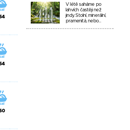
V létě saháme po
lahvích častěji než
jindy. Stolní, minerální,
54
pramenitá, nebo…
54
60