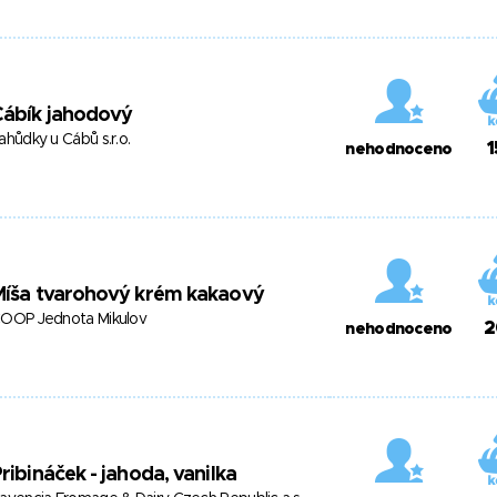
Cábík jahodový
ahůdky u Cábů s.r.o.
1
nehodnoceno
Míša tvarohový krém kakaový
OOP Jednota Mikulov
2
nehodnoceno
ribináček - jahoda, vanilka