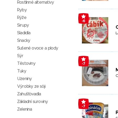
Rostlinné alternativy
Ryby
Rýže
-6
Sirupy
Sladidla
L
Snacky
Sušené ovoce a plody
Sýr
Těstoviny
-7
Tuky
C
Uzeniny
Výrobky ze sóji
Zahušťovadla
Základní suroviny
-7
Zelenina
P