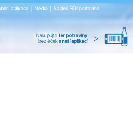
bilní aplikace
Média
Spolek FÉR potravina
Nakupujte
fér potraviny
>
bez éček
s naší aplikací