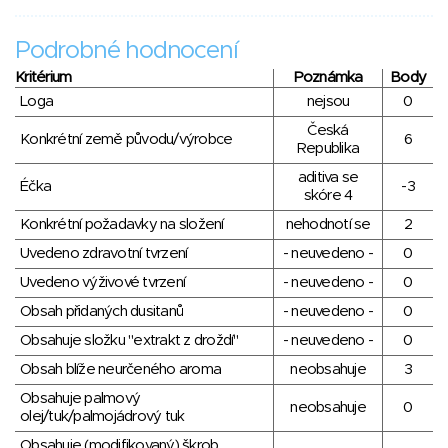
Podrobné hodnocení
Kritérium
Poznámka
Body
Loga
nejsou
0
Česká
Konkrétní země původu/výrobce
6
Republika
aditiva se
Éčka
-3
skóre 4
Konkrétní požadavky na složení
nehodnotí se
2
Uvedeno zdravotní tvrzení
- neuvedeno -
0
Uvedeno výživové tvrzení
- neuvedeno -
0
Obsah přidaných dusitanů
- neuvedeno -
0
Obsahuje složku "extrakt z droždí"
- neuvedeno -
0
Obsah blíže neurčeného aroma
neobsahuje
3
Obsahuje palmový
neobsahuje
0
olej/tuk/palmojádrový tuk
Obsahuje (modifikovaný) škrob,