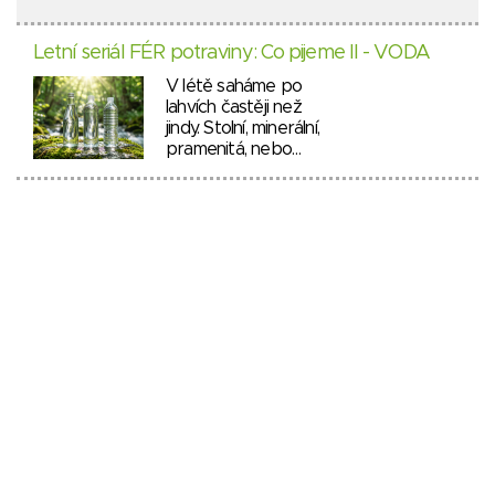
Letní seriál FÉR potraviny: Co pijeme II - VODA
V létě saháme po
lahvích častěji než
jindy. Stolní, minerální,
pramenitá, nebo…