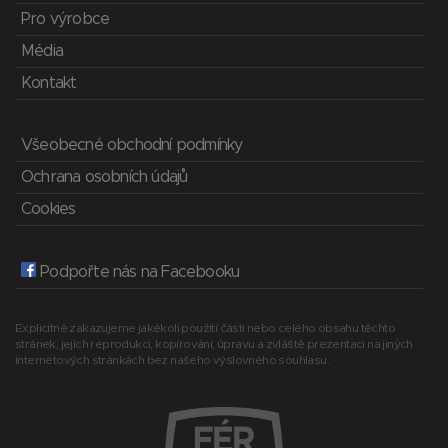
Pro výrobce
Média
Kontakt
Všeobecné obchodní podmínky
Ochrana osobních údajů
Cookies
Podpořte nás na Facebooku
Explicitně zakazujeme jakékoli použití části nebo celého obsahu těchto
stránek, jejich reprodukci, kopírování, úpravu a zvláště prezentaci na jiných
internetových stránkách bez našeho výslovného souhlasu.