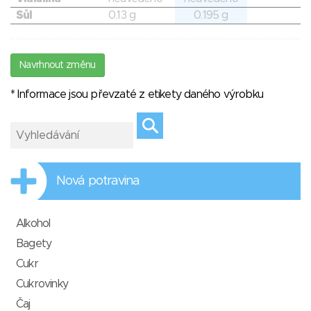
Sůl
0.13 g
0.195 g
Navrhnout změnu
* Informace jsou převzaté z etikety daného výrobku
Nová potravina
Alkohol
Bagety
Cukr
Cukrovinky
Čaj