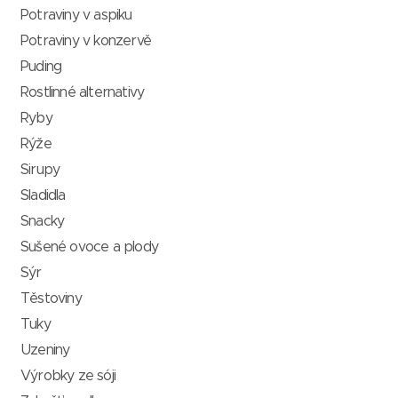
Potraviny v aspiku
Potraviny v konzervě
Puding
Rostlinné alternativy
Ryby
Rýže
Sirupy
Sladidla
Snacky
Sušené ovoce a plody
Sýr
Těstoviny
Tuky
Uzeniny
Výrobky ze sóji