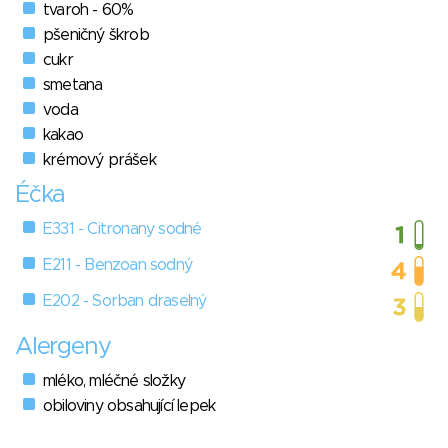
tvaroh - 60%
pšeničný škrob
cukr
smetana
voda
kakao
krémový prášek
Éčka
E331 - Citronany sodné
E211 - Benzoan sodný
E202 - Sorban draselný
Alergeny
mléko, mléčné složky
obiloviny obsahující lepek