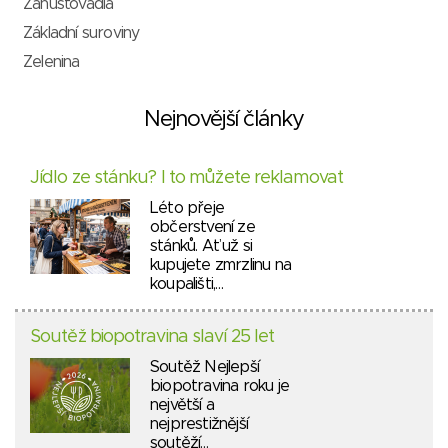
Zahušťovadla
Základní suroviny
Zelenina
Nejnovější články
Jídlo ze stánku? I to můžete reklamovat
Léto přeje
občerstvení ze
stánků. Ať už si
kupujete zmrzlinu na
koupališti,…
Soutěž biopotravina slaví 25 let
Soutěž Nejlepší
biopotravina roku je
největší a
nejprestižnější
soutěží…