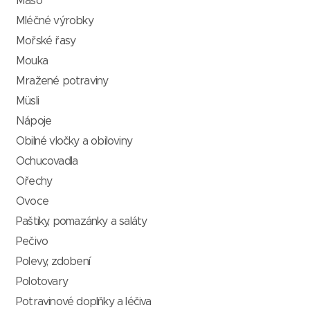
Maso
Mléčné výrobky
Mořské řasy
Mouka
Mražené potraviny
Müsli
Nápoje
Obilné vločky a obiloviny
Ochucovadla
Ořechy
Ovoce
Paštiky, pomazánky a saláty
Pečivo
Polevy, zdobení
Polotovary
Potravinové doplňky a léčiva