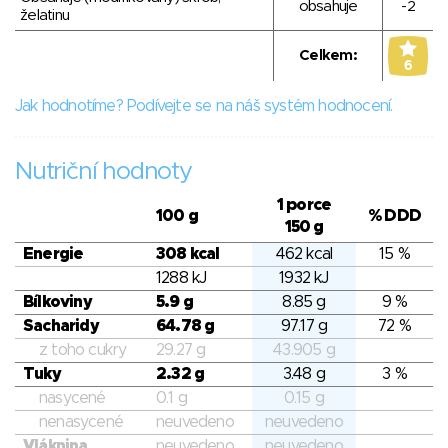
obsahuje
-2
želatinu
Celkem:
6
Jak hodnotíme? Podívejte se na náš systém hodnocení.
Nutriční hodnoty
1 porce
100 g
% DDD
150 g
Energie
308 kcal
462 kcal
15 %
1288 kJ
1932 kJ
Bílkoviny
5.9 g
8.85 g
9 %
Sacharidy
64.78 g
97.17 g
72 %
z toho cukry
29.27 g
43.905 g
Tuky
2.32 g
3.48 g
3 %
nasycené
0.1 g
0.15 g
nenasycené
neuvedeno
neuvedeno
Vláknina
neuvedeno
neuvedeno