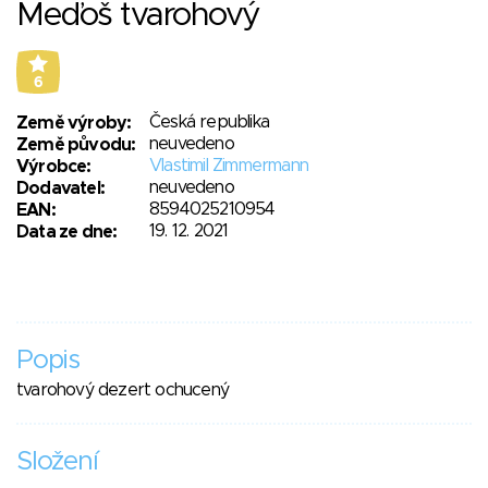
Meďoš tvarohový
6
Česká republika
Země výroby:
neuvedeno
Země původu:
Vlastimil Zimmermann
Výrobce:
neuvedeno
Dodavatel:
8594025210954
EAN:
19. 12. 2021
Data ze dne:
Popis
tvarohový dezert ochucený
Složení