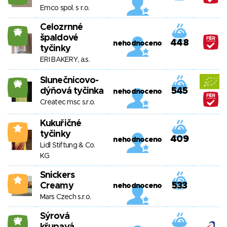
Emco spol. s r.o.
Celozrnné
25
špaldové
448
nehodnoceno
tyčinky
ERI BAKERY, a.s.
Slunečnicovo-
26
dýňová tyčinka
545
nehodnoceno
Createc msc s.r.o.
Kukuřičné
3
tyčinky
409
nehodnoceno
Lidl Stiftung & Co.
KG
Snickers
0
Creamy
533
nehodnoceno
Mars Czech s.r.o.
Sýrová
27