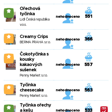
Ořechová
17
tyčinka
551
nehodnoceno
Lidl Česká republika
v.o.s.
Creamy Crips
3
366
nehodnoceno
BERMA PRAHA s.r.o.
Čokotyčinka s
3
kousky
kakaových
557
nehodnoceno
sušenek
Penny Market s.r.o.
Tyčinka
2
cheesecake
563
nehodnoceno
Penny Market s.r.o.
Tyčinka ořechy
21
a kešu
533
nehodnoceno