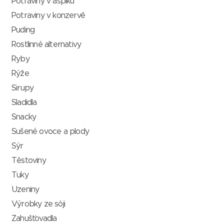
Potraviny v aspiku
Potraviny v konzervě
Puding
Rostlinné alternativy
Ryby
Rýže
Sirupy
Sladidla
Snacky
Sušené ovoce a plody
Sýr
Těstoviny
Tuky
Uzeniny
Výrobky ze sóji
Zahušťovadla