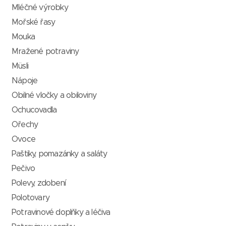
Mléčné výrobky
Mořské řasy
Mouka
Mražené potraviny
Müsli
Nápoje
Obilné vločky a obiloviny
Ochucovadla
Ořechy
Ovoce
Paštiky, pomazánky a saláty
Pečivo
Polevy, zdobení
Polotovary
Potravinové doplňky a léčiva