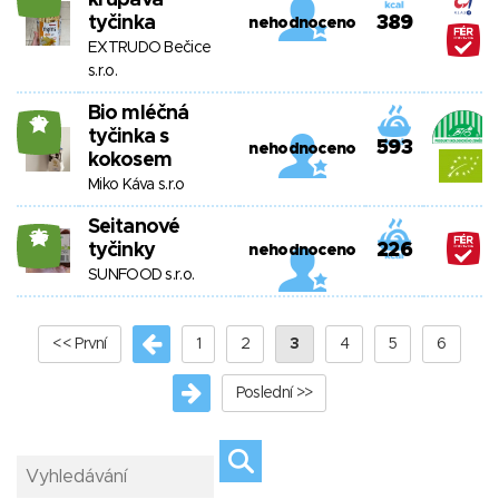
křupavá
tyčinka
389
nehodnoceno
EXTRUDO Bečice
s.r.o.
Bio mléčná
19
tyčinka s
593
nehodnoceno
kokosem
Miko Káva s.r.o
Seitanové
26
tyčinky
226
nehodnoceno
SUNFOOD s.r.o.
<< První
1
2
3
4
5
6
Poslední >>