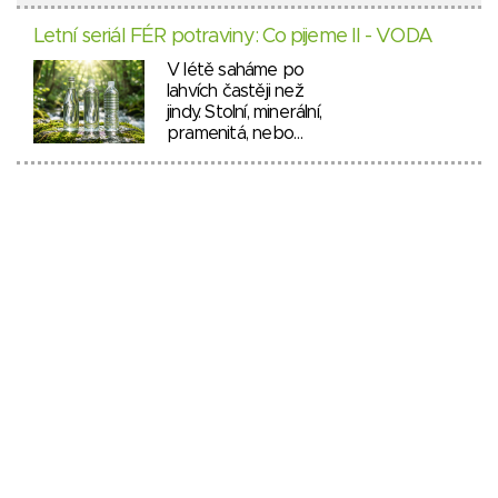
Letní seriál FÉR potraviny: Co pijeme II - VODA
V létě saháme po
lahvích častěji než
jindy. Stolní, minerální,
pramenitá, nebo…