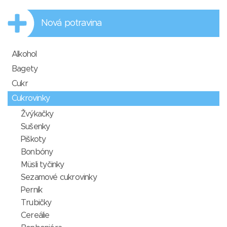
Nová potravina
Alkohol
Bagety
Cukr
Cukrovinky
Žvýkačky
Sušenky
Piškoty
Bonbóny
Müsli tyčinky
Sezamové cukrovinky
Perník
Trubičky
Cereálie