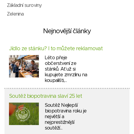
Základní suroviny
Zelenina
Nejnovější články
Jídlo ze stánku? I to můžete reklamovat
Léto přeje
občerstvení ze
stánků. Ať už si
kupujete zmrzlinu na
koupališti,…
Soutěž biopotravina slaví 25 let
Soutěž Nejlepší
biopotravina roku je
největší a
nejprestižnější
soutěží…