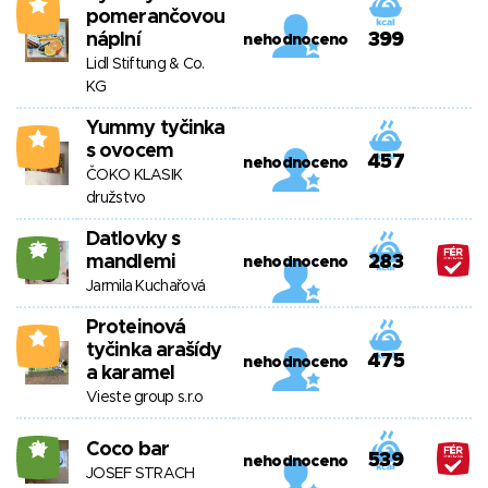
4
pomerančovou
náplní
399
nehodnoceno
Lidl Stiftung & Co.
KG
Yummy tyčinka
1
s ovocem
457
nehodnoceno
ČOKO KLASIK
družstvo
Datlovky s
26
mandlemi
283
nehodnoceno
Jarmila Kuchařová
Proteinová
3
tyčinka arašídy
475
nehodnoceno
a karamel
Vieste group s.r.o
Coco bar
21
539
nehodnoceno
JOSEF STRACH