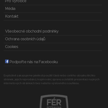
Pro výrobce
Média
Kontakt
Všeobecné obchodní podmínky
Ochrana osobních údajů
Cookies
Podpořte nás na Facebooku
Explicitně zakazujeme jakékoli použití části nebo celého obsahu těchto
stránek, jejich reprodukci, kopírování, úpravu a zvláště prezentaci na jiných
internetových stránkách bez našeho výslovného souhlasu.