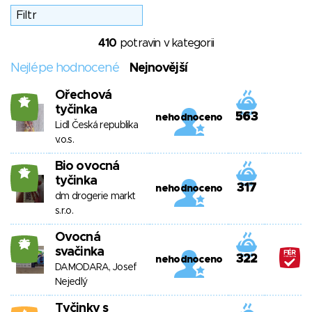
410
potravin v kategorii
Nejlépe hodnocené
Nejnovější
Ořechová
15
tyčinka
563
nehodnoceno
Lidl Česká republika
v.o.s.
Bio ovocná
16
tyčinka
317
nehodnoceno
dm drogerie markt
s.r.o.
Ovocná
26
svačinka
322
nehodnoceno
DAMODARA, Josef
Nejedlý
Tyčinky s