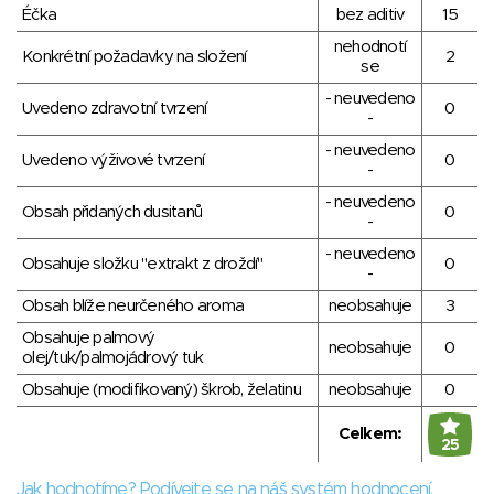
Éčka
bez aditiv
15
nehodnotí
Konkrétní požadavky na složení
2
se
- neuvedeno
Uvedeno zdravotní tvrzení
0
-
- neuvedeno
Uvedeno výživové tvrzení
0
-
- neuvedeno
Obsah přidaných dusitanů
0
-
- neuvedeno
Obsahuje složku "extrakt z droždí"
0
-
Obsah blíže neurčeného aroma
neobsahuje
3
Obsahuje palmový
neobsahuje
0
olej/tuk/palmojádrový tuk
Obsahuje (modifikovaný) škrob, želatinu
neobsahuje
0
Celkem:
25
Jak hodnotíme? Podívejte se na náš systém hodnocení.