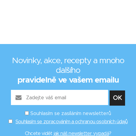
Novinky, akce, recepty a mnoho
dalšího
pravidelně ve vašem emailu
Souhlasím se zasíláním newsletterů
Souhlasím se zpracováním a ochranou osobních údajů
Chcete vidět
jak náš newsletter vypadá
?