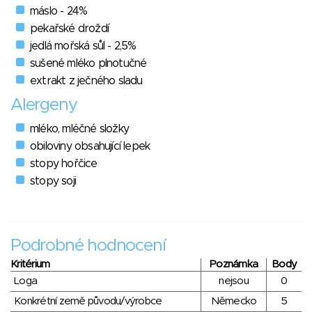
máslo - 24%
pekařské droždí
jedlá mořská sůl - 2,5%
sušené mléko plnotučné
extrakt z ječného sladu
Alergeny
mléko, mléčné složky
obiloviny obsahující lepek
stopy hořčice
stopy soji
Podrobné hodnocení
Kritérium
Poznámka
Body
Loga
nejsou
0
Konkrétní země původu/výrobce
Německo
5