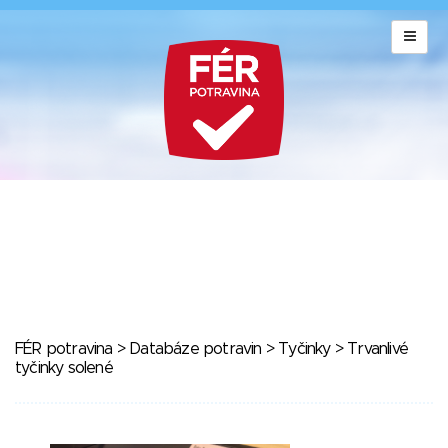
FÉR potravina
>
Databáze potravin
>
Tyčinky
> Trvanlivé
tyčinky solené