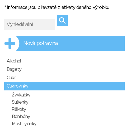
* Informace jsou převzaté z etikety daného výrobku
Nová potravina
Alkohol
Bagety
Cukr
Cukrovinky
Žvýkačky
Sušenky
Piškoty
Bonbóny
Müsli tyčinky