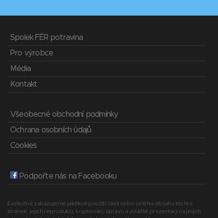
Spolek FÉR potravina
Pro výrobce
Média
Kontakt
Všeobecné obchodní podmínky
Ochrana osobních údajů
Cookies
Podpořte nás na Facebooku
Explicitně zakazujeme jakékoli použití části nebo celého obsahu těchto
stránek, jejich reprodukci, kopírování, úpravu a zvláště prezentaci na jiných