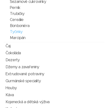
Sezamové cukrovinky
Perník
Trubičky
Cereálie
Bonboniéra
Tyčinky
Marcipán
Čaj
Čokoláda
Dezerty
Džemy a zavařeniny
Extrudované potraviny
Gurmánské speciality
Houby
Káva
Kojenecká a dětská výživa