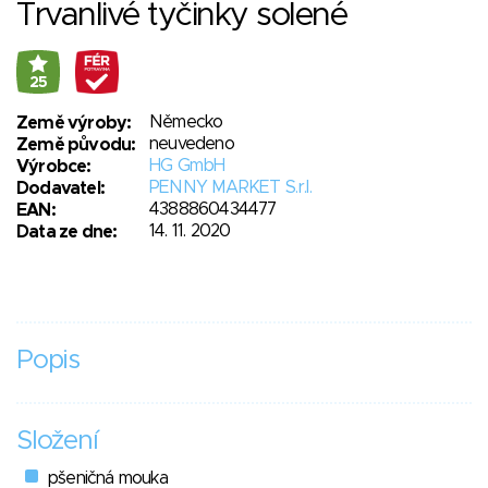
Trvanlivé tyčinky solené
25
Německo
Země výroby:
neuvedeno
Země původu:
HG GmbH
Výrobce:
PENNY MARKET S.r.l.
Dodavatel:
4388860434477
EAN:
14. 11. 2020
Data ze dne:
Popis
Složení
pšeničná mouka