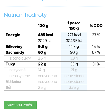
Nutriční hodnoty
1 porce
100 g
% DDD
150 g
Energie
485 kcal
727 kcal
23 %
2029 kJ
3043.5 kJ
Bílkoviny
9.8 g
14.7 g
15 %
Sacharidy
60 g
90 g
67 %
z toho cukry
2.6 g
3.9 g
Tuky
22 g
33 g
31 %
nasycené
14 g
21 g
nenasycené
neuvedeno
neuvedeno
Vláknina
neuvedeno
neuvedeno
Sůl
2.5 g
3.75 g
Navrhnout změnu