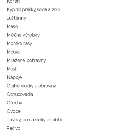
Koření
Kypřící prášky, soda a želé
Luštěniny
Maso
Mléčné výrobky
Mořské řasy
Mouka
Mražené potraviny
Müsli
Nápoje
Obilné vločky a obiloviny
Ochucovadla
Ořechy
Ovoce
Paštiky, pomazánky a saláty
Pečivo