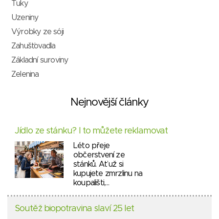
Tuky
Uzeniny
Výrobky ze sóji
Zahušťovadla
Základní suroviny
Zelenina
Nejnovější články
Jídlo ze stánku? I to můžete reklamovat
Léto přeje
občerstvení ze
stánků. Ať už si
kupujete zmrzlinu na
koupališti,…
Soutěž biopotravina slaví 25 let