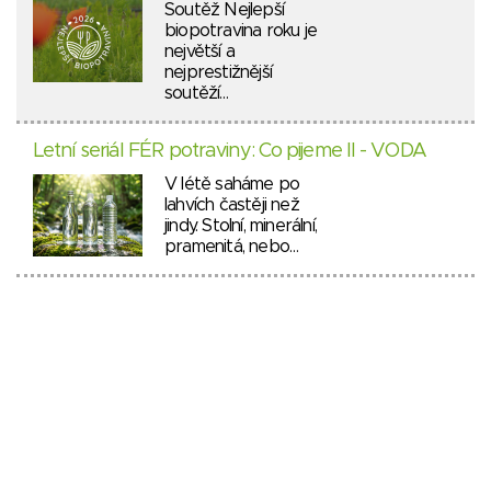
Soutěž Nejlepší
biopotravina roku je
největší a
nejprestižnější
soutěží…
Letní seriál FÉR potraviny: Co pijeme II - VODA
V létě saháme po
lahvích častěji než
jindy. Stolní, minerální,
pramenitá, nebo…