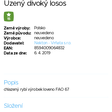
Uzený divoký losos
15
Polsko
Země výroby:
neuvedeno
Země původu:
neuvedeno
Výrobce:
Nekton - Vrňata s.r.o.
Dodavatel:
8594009064832
EAN:
6. 4. 2019
Data ze dne:
Popis
chlazený rybí výrobek loveno FAO 67
Složení