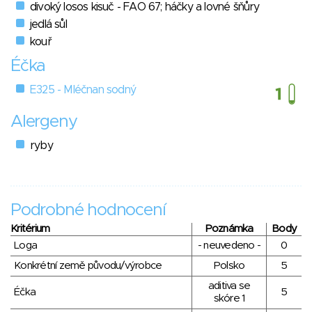
divoký losos kisuč - FAO 67; háčky a lovné šňůry
jedlá sůl
kouř
Éčka
E325 - Mléčnan sodný
Alergeny
ryby
Podrobné hodnocení
Kritérium
Poznámka
Body
Loga
- neuvedeno -
0
Konkrétní země původu/výrobce
Polsko
5
aditiva se
Éčka
5
skóre 1