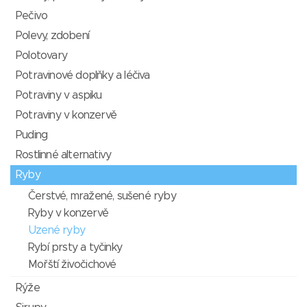
Pečivo
Polevy, zdobení
Polotovary
Potravinové doplňky a léčiva
Potraviny v aspiku
Potraviny v konzervě
Puding
Rostlinné alternativy
Ryby
Čerstvé, mražené, sušené ryby
Ryby v konzervě
Uzené ryby
Rybí prsty a tyčinky
Mořští živočichové
Rýže