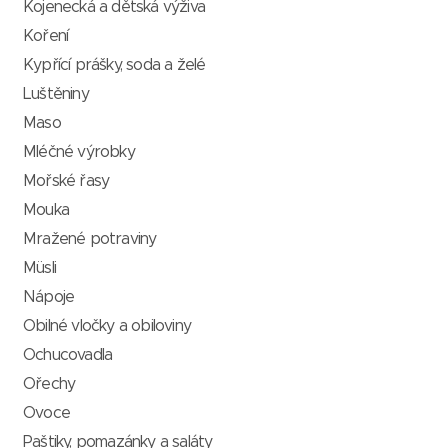
Kojenecká a dětská výživa
Koření
Kypřící prášky, soda a želé
Luštěniny
Maso
Mléčné výrobky
Mořské řasy
Mouka
Mražené potraviny
Müsli
Nápoje
Obilné vločky a obiloviny
Ochucovadla
Ořechy
Ovoce
Paštiky, pomazánky a saláty