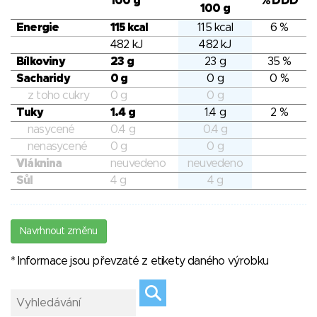
100 g
% DDD
100 g
Energie
115 kcal
115 kcal
6 %
482 kJ
482 kJ
Bílkoviny
23 g
23 g
35 %
Sacharidy
0 g
0 g
0 %
z toho cukry
0 g
0 g
Tuky
1.4 g
1.4 g
2 %
nasycené
0.4 g
0.4 g
nenasycené
0 g
0 g
Vláknina
neuvedeno
neuvedeno
Sůl
4 g
4 g
Navrhnout změnu
* Informace jsou převzaté z etikety daného výrobku