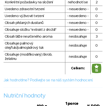
Konkrétní požadavky na složení
nehodnotí se
2
Uvedeno zdravotní tvrzení
- neuvedeno -
0
Uvedeno výživové tvrzení
- neuvedeno -
0
Obsah přidaných dusitanů
- neuvedeno -
0
Obsahuje složku "extrakt z droždí"
- neuvedeno -
0
Obsah blíže neurčeného aroma
neobsahuje
3
Obsahuje palmový
neobsahuje
0
olej/tuk/palmojádrový tuk
Obsahuje (modifikovaný) škrob,
neobsahuje
0
želatinu
Celkem:
15
Jak hodnotíme? Podívejte se na náš systém hodnocení.
Nutriční hodnoty
1 porce