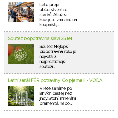
Léto přeje
občerstvení ze
stánků. Ať už si
kupujete zmrzlinu na
koupališti,…
Soutěž biopotravina slaví 25 let
Soutěž Nejlepší
biopotravina roku je
největší a
nejprestižnější
soutěží…
Letní seriál FÉR potraviny: Co pijeme II - VODA
V létě saháme po
lahvích častěji než
jindy. Stolní, minerální,
pramenitá, nebo…