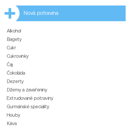
Nová potravina
Alkohol
Bagety
Cukr
Cukrovinky
Čaj
Čokoláda
Dezerty
Džemy a zavařeniny
Extrudované potraviny
Gurmánské speciality
Houby
Káva