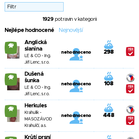
1929
potravin v kategorii
Nejlépe hodnocené
Nejnovější
Anglická
40
slanina
298
nehodnoceno
LE & CO - Ing.
Jiří Lenc, s.r.o.
Dušená
40
šunka
108
nehodnoceno
LE & CO - Ing.
Jiří Lenc, s.r.o.
Herkules
40
Krahulík -
448
nehodnoceno
MASOZÁVOD
Krahulčí, a.s.
Krůtí prsní