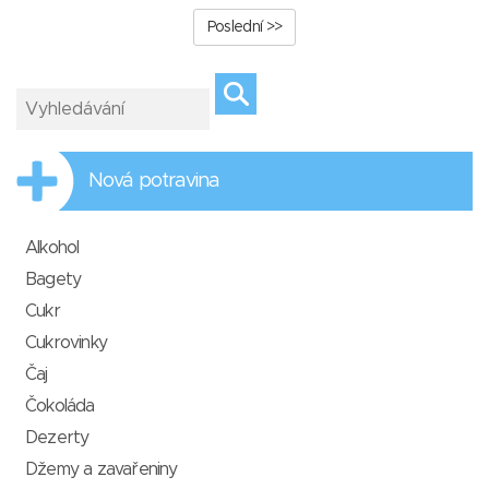
Poslední >>
Nová potravina
Alkohol
Bagety
Cukr
Cukrovinky
Čaj
Čokoláda
Dezerty
Džemy a zavařeniny