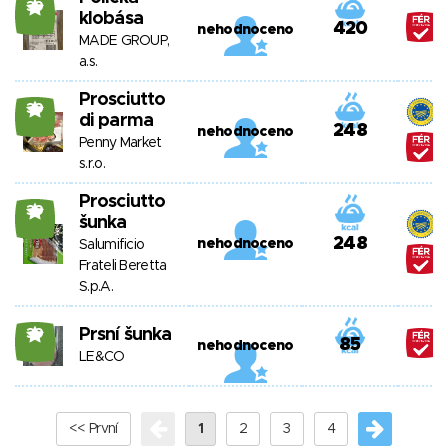
39
klobása
420
nehodnoceno
MADE GROUP,
a.s.
Prosciutto
39
di parma
248
nehodnoceno
Penny Market
s.r.o.
Prosciutto
39
šunka
248
nehodnoceno
Salumificio
Frateli Beretta
S.p.A.
Prsní šunka
39
85
nehodnoceno
LE&CO
<< První
1
2
3
4