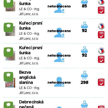
40
šunka
85
nehodnoceno
LE & CO - Ing.
Jiří Lenc, s.r.o.
Kuřecí prsní
40
šunka
92
nehodnoceno
LE & CO - Ing.
Jiří Lenc, s.r.o.
Kuřecí prsní
40
šunka
92
nehodnoceno
LE & CO - Ing.
Jiří Lenc, s.r.o.
Bezva
39
anglická
slanina
298
nehodnoceno
LE & CO - Ing.
Jiří Lenc, s.r.o.
Debrecínská
39
pečeně