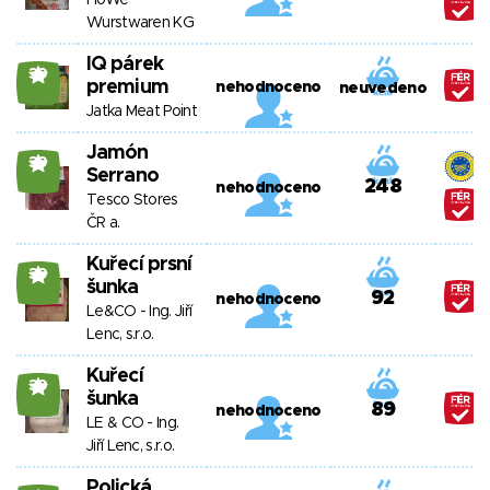
HoWe
Wurstwaren KG
IQ párek
39
premium
nehodnoceno
neuvedeno
Jatka Meat Point
Jamón
39
Serrano
248
nehodnoceno
Tesco Stores
ČR a.
Kuřecí prsní
39
šunka
92
nehodnoceno
Le&CO - Ing. Jiří
Lenc, s.r.o.
Kuřecí
39
šunka
89
nehodnoceno
LE & CO - Ing.
Jiří Lenc, s.r.o.
Polická