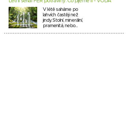
Letní seriál FÉR potraviny: Co pijeme II - VODA
V létě saháme po
lahvích častěji než
jindy. Stolní, minerální,
pramenitá, nebo…