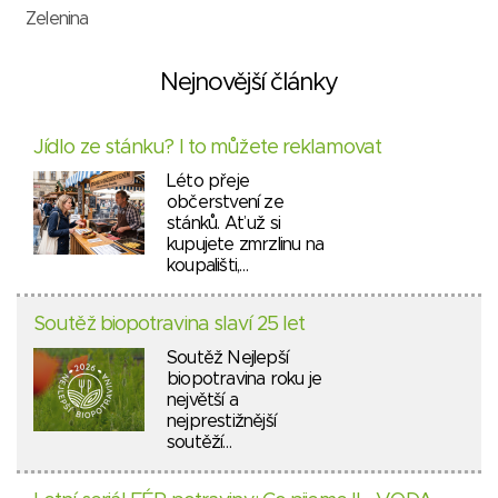
Zelenina
Nejnovější články
Jídlo ze stánku? I to můžete reklamovat
Léto přeje
občerstvení ze
stánků. Ať už si
kupujete zmrzlinu na
koupališti,…
Soutěž biopotravina slaví 25 let
Soutěž Nejlepší
biopotravina roku je
největší a
nejprestižnější
soutěží…