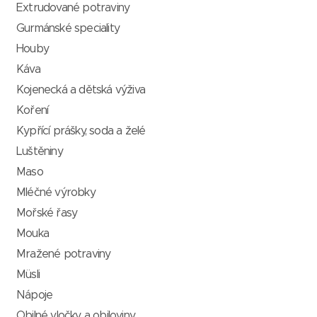
Extrudované potraviny
Gurmánské speciality
Houby
Káva
Kojenecká a dětská výživa
Koření
Kypřící prášky, soda a želé
Luštěniny
Maso
Mléčné výrobky
Mořské řasy
Mouka
Mražené potraviny
Müsli
Nápoje
Obilné vločky a obiloviny