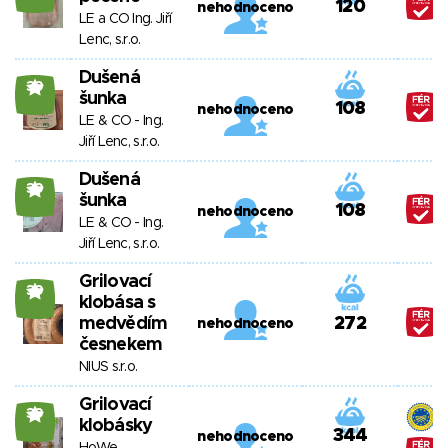
120
nehodnoceno
LE a CO Ing. Jiří
Lenc, s.r.o.
Dušená
39
šunka
108
nehodnoceno
LE & CO - Ing.
Jiří Lenc, s.r.o.
Dušená
39
šunka
108
nehodnoceno
LE & CO - Ing.
Jiří Lenc, s.r.o.
Grilovací
39
klobása s
medvědím
272
nehodnoceno
česnekem
NIUS s.r.o.
Grilovací
39
klobásky
344
nehodnoceno