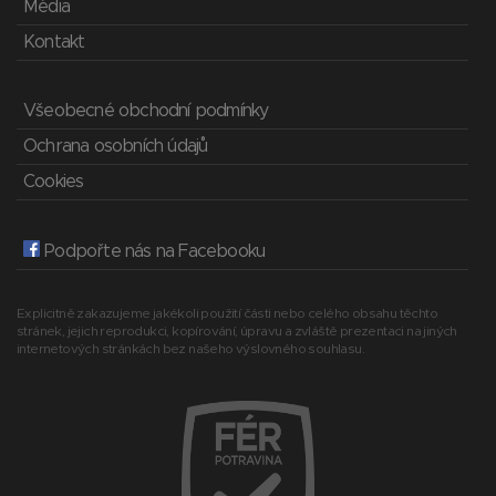
Média
Kontakt
Všeobecné obchodní podmínky
Ochrana osobních údajů
Cookies
Podpořte nás na Facebooku
Explicitně zakazujeme jakékoli použití části nebo celého obsahu těchto
stránek, jejich reprodukci, kopírování, úpravu a zvláště prezentaci na jiných
internetových stránkách bez našeho výslovného souhlasu.