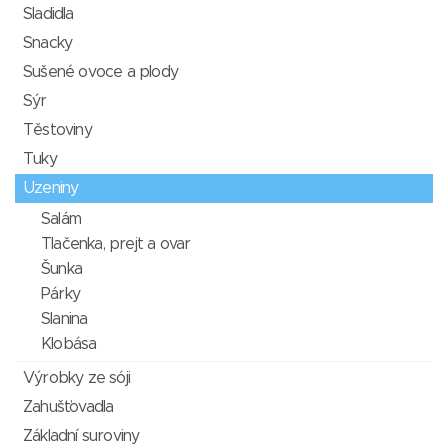
Sladidla
Snacky
Sušené ovoce a plody
Sýr
Těstoviny
Tuky
Uzeniny
Salám
Tlačenka, prejt a ovar
Šunka
Párky
Slanina
Klobása
Výrobky ze sóji
Zahušťovadla
Základní suroviny