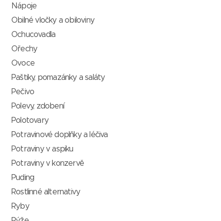
Nápoje
Obilné vločky a obiloviny
Ochucovadla
Ořechy
Ovoce
Paštiky, pomazánky a saláty
Pečivo
Polevy, zdobení
Polotovary
Potravinové doplňky a léčiva
Potraviny v aspiku
Potraviny v konzervě
Puding
Rostlinné alternativy
Ryby
Rýže