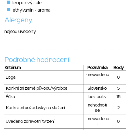
krupicový cukr
ethylvanilin - aroma
Alergeny
nejsou uvedeny
Podrobné hodnocení
Kritérium
Poznámka
Body
- neuvedeno
Loga
0
-
Konkrétní země původu/výrobce
Slovensko
5
Éčka
bez aditiv
15
nehodnotí
Konkrétní požadavky na složení
2
se
- neuvedeno
Uvedeno zdravotní tvrzení
0
-