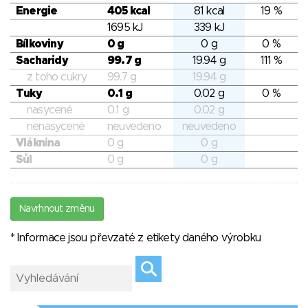
Energie
405 kcal
81 kcal
19 %
1695 kJ
339 kJ
Bílkoviny
0 g
0 g
0 %
Sacharidy
99.7 g
19.94 g
111 %
z toho cukry
99.7 g
19.94 g
Tuky
0.1 g
0.02 g
0 %
nasycené
0.1 g
0.02 g
nenasycené
neuvedeno
neuvedeno
Vláknina
0 g
0 g
Sůl
0 g
0 g
Navrhnout změnu
* Informace jsou převzaté z etikety daného výrobku