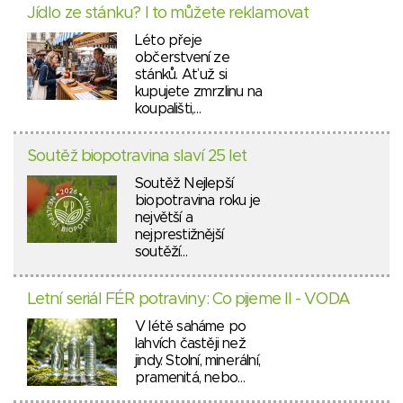
Jídlo ze stánku? I to můžete reklamovat
Léto přeje
občerstvení ze
stánků. Ať už si
kupujete zmrzlinu na
koupališti,…
Soutěž biopotravina slaví 25 let
Soutěž Nejlepší
biopotravina roku je
největší a
nejprestižnější
soutěží…
Letní seriál FÉR potraviny: Co pijeme II - VODA
V létě saháme po
lahvích častěji než
jindy. Stolní, minerální,
pramenitá, nebo…