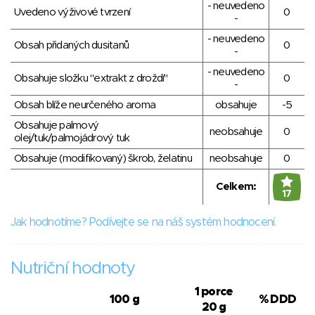
- neuvedeno
Uvedeno výživové tvrzení
0
-
- neuvedeno
Obsah přidaných dusitanů
0
-
- neuvedeno
Obsahuje složku "extrakt z droždí"
0
-
Obsah blíže neurčeného aroma
obsahuje
-5
Obsahuje palmový
neobsahuje
0
olej/tuk/palmojádrový tuk
Obsahuje (modifikovaný) škrob, želatinu
neobsahuje
0
Celkem:
17
Jak hodnotíme? Podívejte se na náš systém hodnocení.
Nutriční hodnoty
1 porce
100 g
% DDD
20 g