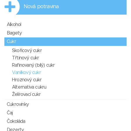
Nová potravina
Alkohol
Bagety
Cukr
Skořicový cukr
Třtinový cukr
Rafinovaný (bílý) cukr
Vanilkový cukr
Hroznový cukr
Alternativa cukru
Želírovací cukr
Cukrovinky
Čaj
Čokoláda
Dezerty