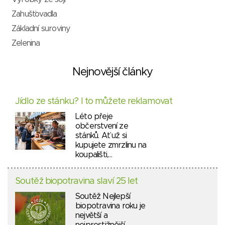
Zahušťovadla
Základní suroviny
Zelenina
Nejnovější články
Jídlo ze stánku? I to můžete reklamovat
Léto přeje
občerstvení ze
stánků. Ať už si
kupujete zmrzlinu na
koupališti,…
Soutěž biopotravina slaví 25 let
Soutěž Nejlepší
biopotravina roku je
největší a
nejprestižnější