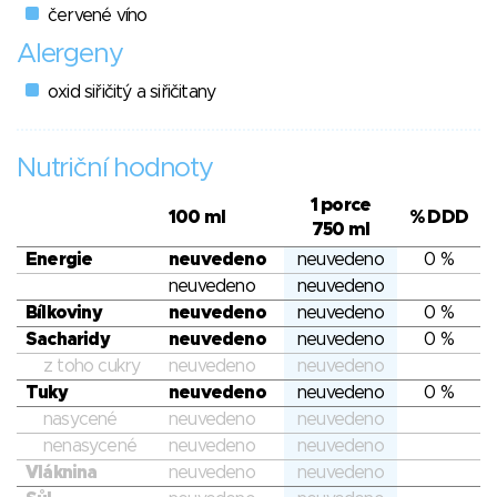
červené víno
Alergeny
oxid siřičitý a siřičitany
Nutriční hodnoty
1 porce
100 ml
% DDD
750 ml
Energie
neuvedeno
neuvedeno
0 %
neuvedeno
neuvedeno
Bílkoviny
neuvedeno
neuvedeno
0 %
Sacharidy
neuvedeno
neuvedeno
0 %
z toho cukry
neuvedeno
neuvedeno
Tuky
neuvedeno
neuvedeno
0 %
nasycené
neuvedeno
neuvedeno
nenasycené
neuvedeno
neuvedeno
Vláknina
neuvedeno
neuvedeno