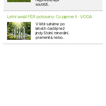
soutěží…
Letní seriál FÉR potraviny: Co pijeme II - VODA
V létě saháme po
lahvích častěji než
jindy. Stolní, minerální,
pramenitá, nebo…