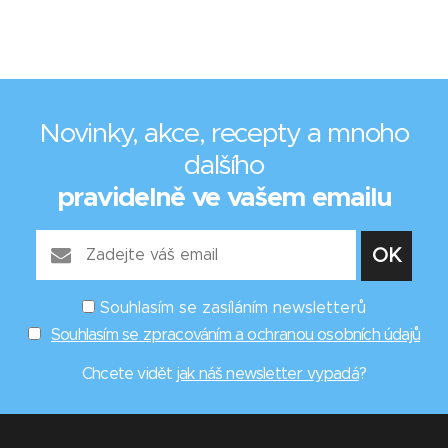
Novinky, akce, recepty a mnoho
dalšího
pravidelně ve vašem emailu
Souhlasím se zasíláním newsletterů
Souhlasím se zpracováním a ochranou osobních údajů
Chcete vidět
jak náš newsletter vypadá
?