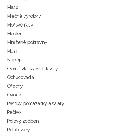
Maso
Mléčné výrobky
Mořské řasy
Mouka
Mražené potraviny
Müsli
Nápoje
Obilné vločky a obiloviny
Ochucovadla
Ořechy
Ovoce
Paštiky, pomazánky a saláty
Pečivo
Polevy, zdobení
Polotovary