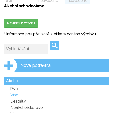
Sůl
neuvedeno
neuvedeno
Alkohol nehodnotíme.
Navrhnout změnu
* Informace jsou převzaté z etikety daného výrobku
Nová potravina
Alkohol
Pivo
Víno
Destiláty
Nealkoholické pivo