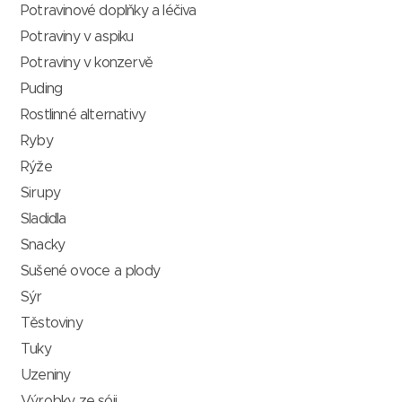
Potravinové doplňky a léčiva
Potraviny v aspiku
Potraviny v konzervě
Puding
Rostlinné alternativy
Ryby
Rýže
Sirupy
Sladidla
Snacky
Sušené ovoce a plody
Sýr
Těstoviny
Tuky
Uzeniny
Výrobky ze sóji