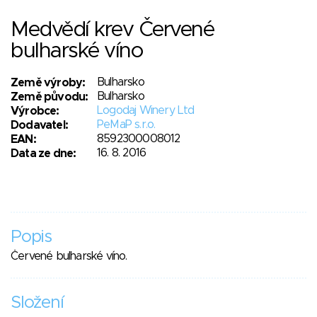
Medvědí krev Červené
bulharské víno
Bulharsko
Země výroby:
Bulharsko
Země původu:
Logodaj Winery Ltd
Výrobce:
PeMaP s.r.o.
Dodavatel:
8592300008012
EAN:
16. 8. 2016
Data ze dne:
Popis
Červené bulharské víno.
Složení