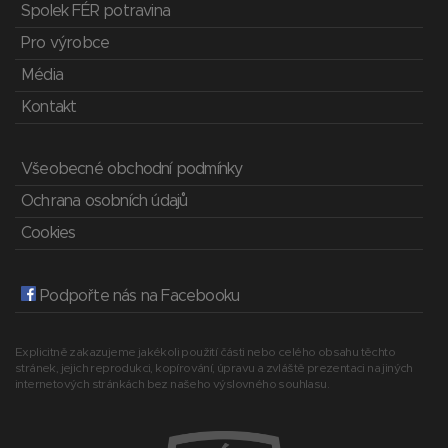
Spolek FÉR potravina
Pro výrobce
Média
Kontakt
Všeobecné obchodní podmínky
Ochrana osobních údajů
Cookies
Podpořte nás na Facebooku
Explicitně zakazujeme jakékoli použití části nebo celého obsahu těchto
stránek, jejich reprodukci, kopírování, úpravu a zvláště prezentaci na jiných
internetových stránkách bez našeho výslovného souhlasu.