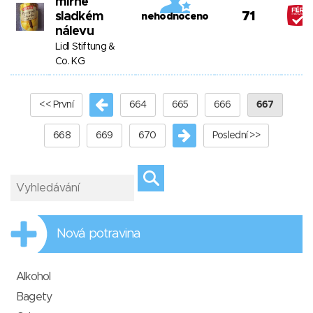
mírně
sladkém
71
nehodnoceno
nálevu
Lidl Stiftung &
Co. KG
<< První
664
665
666
667
668
669
670
Poslední >>
Nová potravina
Alkohol
Bagety