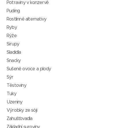
Potraviny v konzervě
Puding
Rostlinné alternativy
Ryby
Rýže
Sirupy
Sladidla
Snacky
Sušené ovoce a plody
Sýr
Těstoviny
Tuky
Uzeniny
Výrobky ze sóji
Zahušťovadla
Základní suroviny