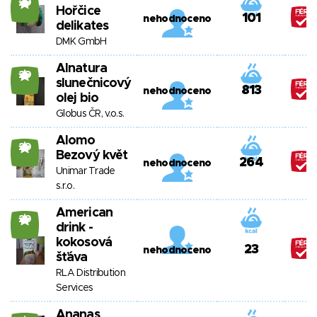
20
Hořčice
101
nehodnoceno
delikates
DMK GmbH
Alnatura
20
slunečnicový
813
nehodnoceno
olej bio
Globus ČR, v.o.s.
Alomo
20
Bezový květ
264
nehodnoceno
Unimar Trade
s.r.o.
American
20
drink -
kokosová
23
nehodnoceno
šťáva
RLA Distribution
Services
Ananas