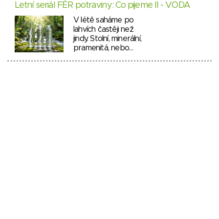
Letní seriál FÉR potraviny: Co pijeme II - VODA
V létě saháme po
lahvích častěji než
jindy. Stolní, minerální,
pramenitá, nebo…