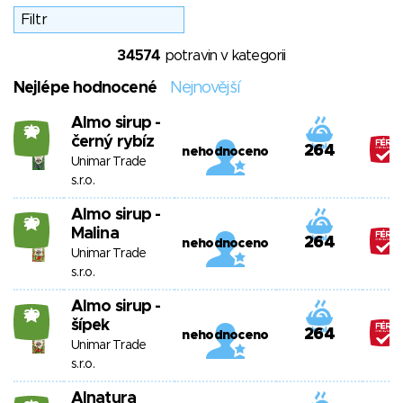
34574
potravin v kategorii
Nejlépe hodnocené
Nejnovější
Almo sirup -
20
černý rybíz
264
nehodnoceno
Unimar Trade
s.r.o.
Almo sirup -
20
Malina
264
nehodnoceno
Unimar Trade
s.r.o.
Almo sirup -
20
šípek
264
nehodnoceno
Unimar Trade
s.r.o.
Alnatura