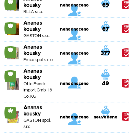
20
kousky
69
nehodnoceno
BILLA s.r.o.
Ananas
20
kousky
67
nehodnoceno
GASTON, s.r.o.
Ananas
20
kousky
377
nehodnoceno
Emco spol. s r. o.
Ananas
20
kousky
49
nehodnoceno
Otto Franck
Import GmbH &
Co. KG
Ananas
20
kousky
nehodnoceno
neuvedeno
GASTON, spol.
s.r.o.