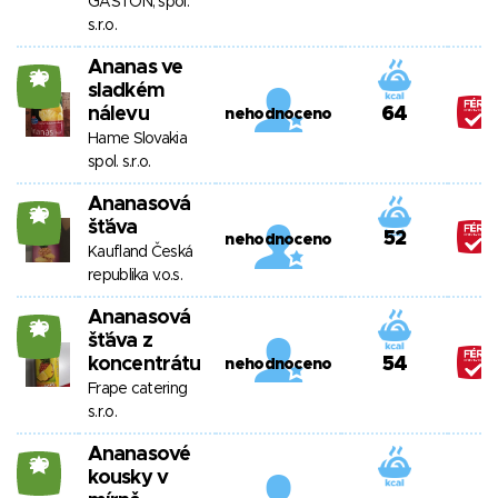
GASTON, spol.
s.r.o.
Ananas ve
20
sladkém
nálevu
64
nehodnoceno
Hame Slovakia
spol. s.r.o.
Ananasová
20
šťáva
52
nehodnoceno
Kaufland Česká
republika v.o.s.
Ananasová
20
šťáva z
koncentrátu
54
nehodnoceno
Frape catering
s.r.o.
Ananasové
20
kousky v