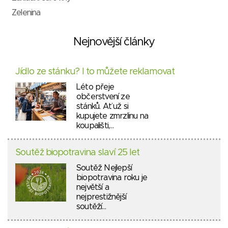
Zelenina
Nejnovější články
Jídlo ze stánku? I to můžete reklamovat
Léto přeje
občerstvení ze
stánků. Ať už si
kupujete zmrzlinu na
koupališti,…
Soutěž biopotravina slaví 25 let
Soutěž Nejlepší
biopotravina roku je
největší a
nejprestižnější
soutěží…