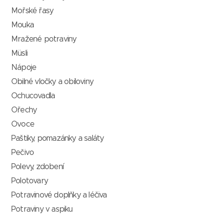
Mořské řasy
Mouka
Mražené potraviny
Müsli
Nápoje
Obilné vločky a obiloviny
Ochucovadla
Ořechy
Ovoce
Paštiky, pomazánky a saláty
Pečivo
Polevy, zdobení
Polotovary
Potravinové doplňky a léčiva
Potraviny v aspiku