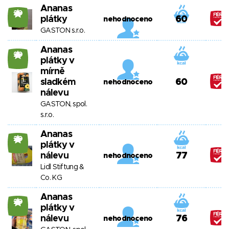
Ananas
20
plátky
60
nehodnoceno
GASTON s.r.o.
Ananas
20
plátky v
mírně
sladkém
60
nehodnoceno
nálevu
GASTON, spol.
s.r.o.
Ananas
20
plátky v
nálevu
77
nehodnoceno
Lidl Stiftung &
Co. KG
Ananas
20
plátky v
nálevu
76
nehodnoceno