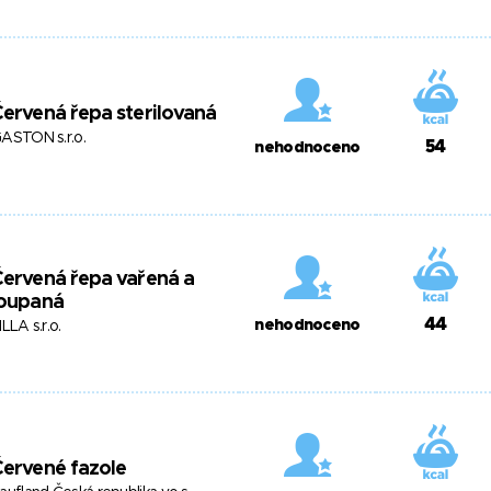
ervená řepa sterilovaná
ASTON s.r.o.
54
nehodnoceno
ervená řepa vařená a
loupaná
44
nehodnoceno
ILLA s.r.o.
ervené fazole