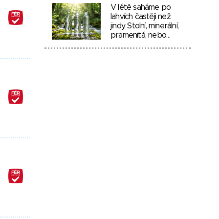
V létě saháme po
lahvích častěji než
jindy. Stolní, minerální,
pramenitá, nebo…