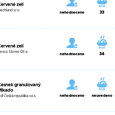
ervené zelí
achland s.r.o.
33
nehodnoceno
ervené zelí
esco Stores ČR a.
34
nehodnoceno
Česnek granulovaný
Mikado
nehodnoceno
neuvedeno
idl Česká republika v.o.s.