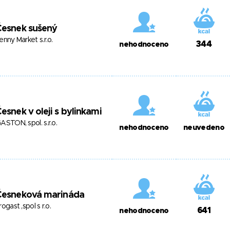
Česnek sušený
enny Market s.r.o.
344
nehodnoceno
esnek v oleji s bylinkami
ASTON, spol. s.r.o.
nehodnoceno
neuvedeno
Česneková marináda
rogast ,spol s r.o.
641
nehodnoceno