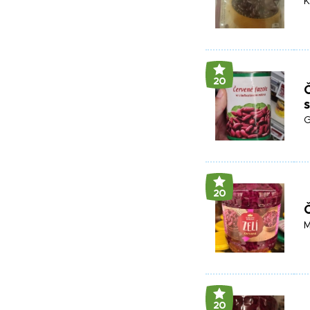
K
20
Č
G
20
Č
M
20