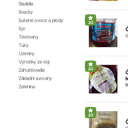
Sladidla
Snacky
Sušené ovoce a plody
20
Sýr
Č
G
Těstoviny
Tuky
Uzeniny
Výrobky ze sóji
20
Zahušťovadla
Č
Základní suroviny
B
Zelenina
20
Č