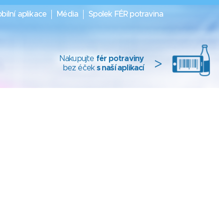
bilní aplikace
Média
Spolek FÉR potravina
Nakupujte
fér potraviny
>
bez éček
s naší aplikací