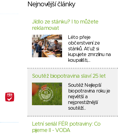
Nejnovější články
Jídlo ze stánku? I to můžete
reklamovat
Léto přeje
občerstvení ze
stánků. Ať už si
kupujete zmrzlinu na
koupališti,…
Soutěž biopotravina slaví 25 let
Soutěž Nejlepší
biopotravina roku je
největší a
nejprestižnější
soutěží…
Letní seriál FÉR potraviny: Co
pijeme II - VODA