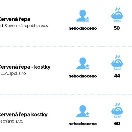
Červená řepa
idl Slovenská republika v.o.s.
50
nehodnoceno
ervená řepa - kostky
ILLA, spol. s r.o.
44
nehodnoceno
ervená řepa kostky
achland s.r.o.
60
nehodnoceno