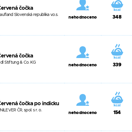
Červená čočka
aufland Slovenská republika v.o.s.
348
nehodnoceno
Červená čočka
idl Stiftung & Co. KG
339
nehodnoceno
ervená čočka po indicku
NILEVER ČR, spol. s r. o.
154
nehodnoceno