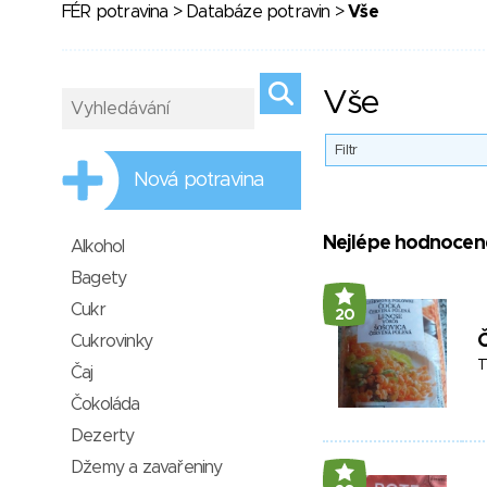
FÉR potravina
>
Databáze potravin
>
Vše
Vše
Filtr
Nová potravina
Nejlépe hodnocen
Alkohol
Bagety
Cukr
20
Cukrovinky
T
Čaj
Čokoláda
Dezerty
Džemy a zavařeniny