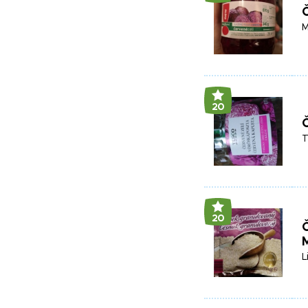
Č
M
20
Č
T
20
L