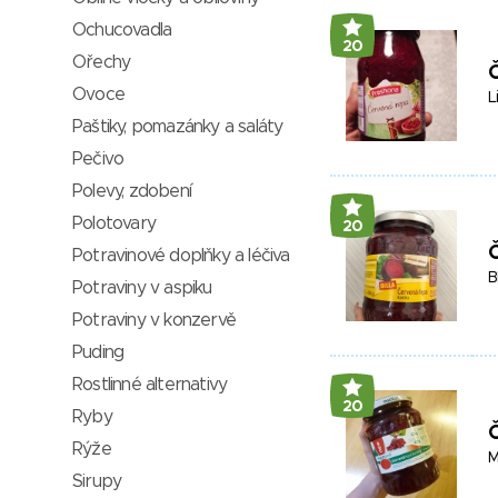
Ochucovadla
20
Ořechy
Ovoce
L
Paštiky, pomazánky a saláty
Pečivo
Polevy, zdobení
Polotovary
20
Č
Potravinové doplňky a léčiva
B
Potraviny v aspiku
Potraviny v konzervě
Puding
Rostlinné alternativy
20
Ryby
Č
Rýže
M
Sirupy