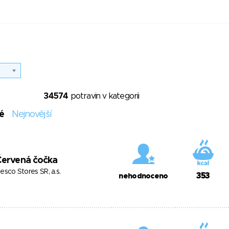
34574
potravin v kategorii
é
Nejnovější
Červená čočka
esco Stores SR, a.s.
353
nehodnoceno