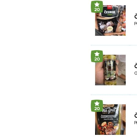
20
P
20
Č
G
20
P