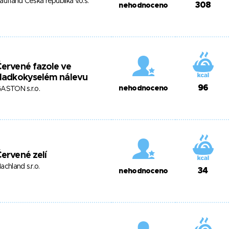
aufland Česká republika v.o.s.
308
nehodnoceno
ervené fazole ve
sladkokyselém nálevu
96
nehodnoceno
ASTON s.r.o.
ervené zelí
achland s.r.o.
34
nehodnoceno