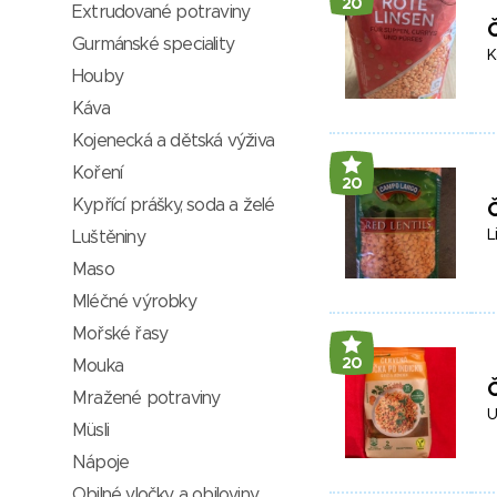
20
Extrudované potraviny
Gurmánské speciality
K
Houby
Káva
Kojenecká a dětská výživa
Koření
20
Kypřící prášky, soda a želé
L
Luštěniny
Maso
Mléčné výrobky
Mořské řasy
20
Mouka
Č
Mražené potraviny
U
Müsli
Nápoje
Obilné vločky a obiloviny