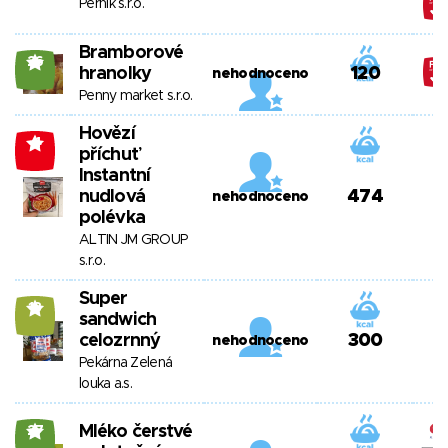
Perník s.r.o.
Bramborové
26
hranolky
120
nehodnoceno
Penny market s.r.o.
Hovězí
-4
příchuť
Instantní
nudlová
474
nehodnoceno
polévka
ALTIN JM GROUP
s.r.o.
Super
13
sandwich
celozrnný
300
nehodnoceno
Pekárna Zelená
louka a.s.
Mléko čerstvé
27