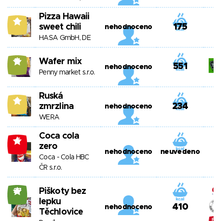
Pizza Hawaii
9
sweet chili
175
nehodnoceno
HASA GmbH, DE
Wafer mix
14
551
nehodnoceno
Penny market s.r.o.
Ruská
9
zmrzlina
234
nehodnoceno
WERA
Coca cola
-5
zero
nehodnoceno
neuvedeno
Coca - Cola HBC
ČR s.r.o.
Piškoty bez
27
lepku
410
nehodnoceno
Těchlovice