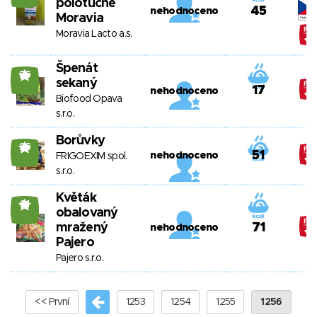
polotučné
45
nehodnoceno
Moravia
Moravia Lacto a.s.
Špenát
26
sekaný
17
nehodnoceno
Biofood Opava
s.r.o.
Borůvky
26
51
nehodnoceno
FRIGOEXIM spol.
s.r.o.
Květák
21
obalovaný
mražený
71
nehodnoceno
Pajero
Pajero s.r.o.
<< První
1253
1254
1255
1256