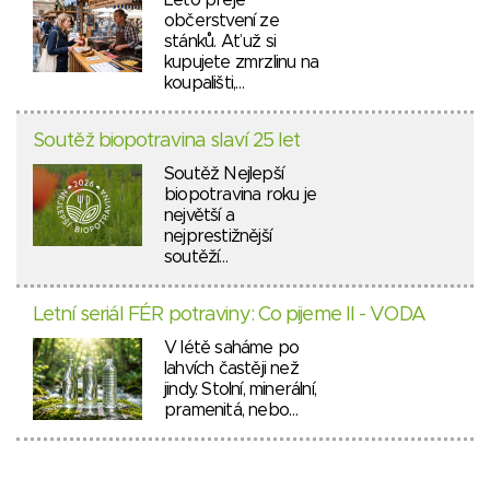
Léto přeje
občerstvení ze
stánků. Ať už si
kupujete zmrzlinu na
koupališti,…
Soutěž biopotravina slaví 25 let
Soutěž Nejlepší
biopotravina roku je
největší a
nejprestižnější
soutěží…
Letní seriál FÉR potraviny: Co pijeme II - VODA
V létě saháme po
lahvích častěji než
jindy. Stolní, minerální,
pramenitá, nebo…