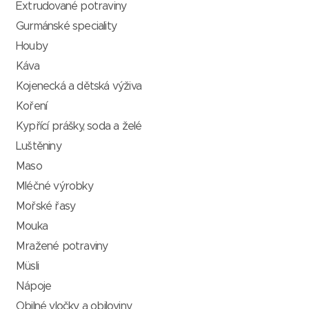
Extrudované potraviny
Gurmánské speciality
Houby
Káva
Kojenecká a dětská výživa
Koření
Kypřící prášky, soda a želé
Luštěniny
Maso
Mléčné výrobky
Mořské řasy
Mouka
Mražené potraviny
Müsli
Nápoje
Obilné vločky a obiloviny