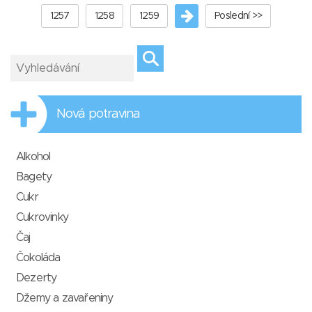
1257
1258
1259
Poslední >>
Nová potravina
Alkohol
Bagety
Cukr
Cukrovinky
Čaj
Čokoláda
Dezerty
Džemy a zavařeniny