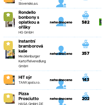
Slovensko,a.s.
Rondello
14
bonbony s
oplatkou a
582
nehodnoceno
oříšky
HG GmbH
Instantní
5
bramborová
kaše
357
nehodnoceno
Mecklenburger
Kartoffelveredlung
GmbH
HIT sýr
0
143
nehodnoceno
TANY,spol.s.r.o.
Pizza
9
Prosciutto
202
nehodnoceno
HASA GmbH, DE