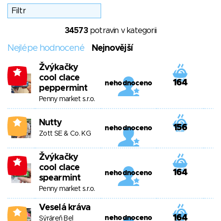
34573
potravin v kategorii
Nejlépe hodnocené
Nejnovější
Žvýkačky
-5
cool clace
164
nehodnoceno
peppermint
Penny market s.r.o.
Nutty
0
156
nehodnoceno
Zott SE & Co. KG
Žvýkačky
-5
cool clace
164
nehodnoceno
spearmint
Penny market s.r.o.
Veselá kráva
0
164
nehodnoceno
Sýráreň Bel