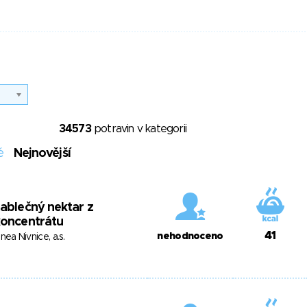
34573
potravin v kategorii
é
Nejnovější
ablečný nektar z
koncentrátu
41
nehodnoceno
inea Nivnice, a.s.