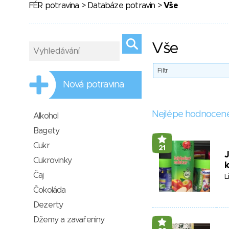
FÉR potravina
>
Databáze potravin
>
Vše
Vše
Filtr
Nová potravina
Nejlépe hodnocen
Alkohol
Bagety
Cukr
21
J
Cukrovinky
Čaj
L
Čokoláda
Dezerty
Džemy a zavařeniny