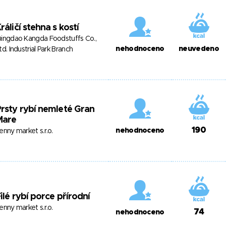
ráličí stehna s kostí
ingdao Kangda Foodstuffs Co.,
nehodnoceno
neuvedeno
td. Industrial Park Branch
rsty rybí nemleté Gran
Mare
190
nehodnoceno
enny market s.r.o.
ilé rybí porce přírodní
enny market s.r.o.
74
nehodnoceno