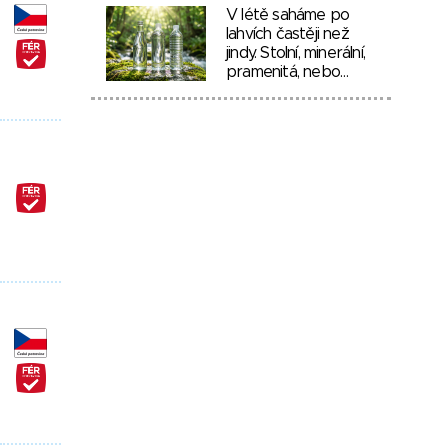
V létě saháme po
lahvích častěji než
jindy. Stolní, minerální,
pramenitá, nebo…