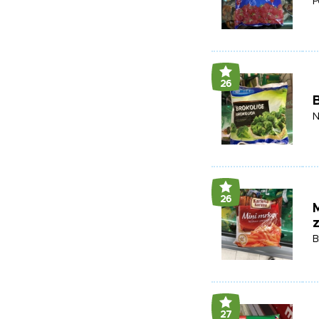
P
26
B
N
26
M
B
27