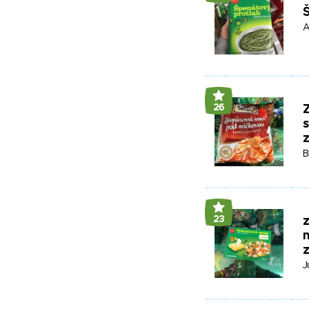
A
26
s
B
23
z
J