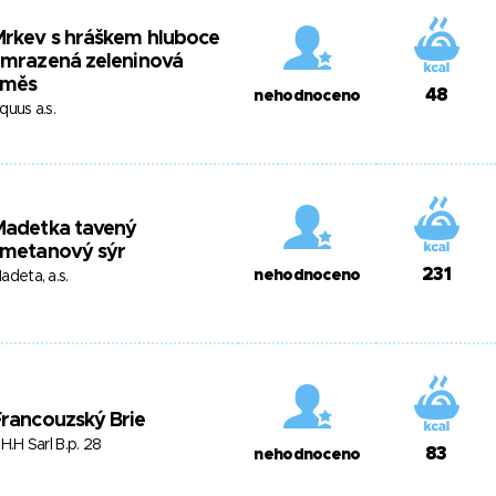
Mrkev s hráškem hluboce
zmrazená zeleninová
směs
48
nehodnoceno
quus a.s.
Madetka tavený
smetanový sýr
231
nehodnoceno
adeta, a.s.
rancouzský Brie
.H.H Sarl B.p. 28
83
nehodnoceno