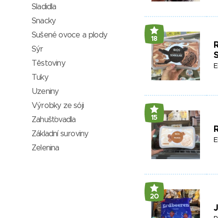
Sladidla
Snacky
Sušené ovoce a plody
18
Sýr
Těstoviny
E
Tuky
Uzeniny
Výrobky ze sóji
15
Zahušťovadla
Základní suroviny
E
Zelenina
20