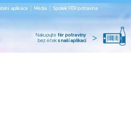
bilní aplikace
Média
Spolek FÉR potravina
Nakupujte
fér potraviny
>
bez éček
s naší aplikací