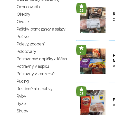
Ochucovadla
25
K
Ořechy
Q
Ovoce
L
Paštiky, pomazánky a saláty
Pečivo
Polevy, zdobení
Polotovary
25
P
Potravinové doplňky a léčiva
Potraviny v aspiku
P
Potraviny v konzervě
Puding
Rostlinné alternativy
25
Ryby
F
Rýže
P
Sirupy