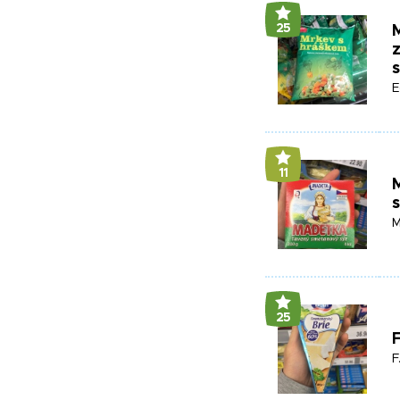
25
E
11
M
25
F
F