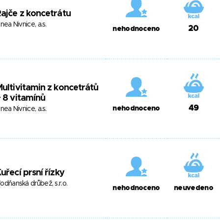
ajče z koncetrátu
inea Nivnice, a.s.
20
nehodnoceno
ultivitamin z koncetrátů
 8 vitamínů
49
nehodnoceno
inea Nivnice, a.s.
uřecí prsní řízky
odňanská drůbež, s.r.o.
nehodnoceno
neuvedeno