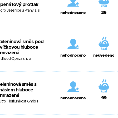
Špenátový protlak
gro Jesenice u Prahy a. s.
26
nehodnoceno
Zeleninová směs pod
víčkovou hluboce
zmrazená
nehodnoceno
neuvedeno
idfood Opava s. r. o.
eleninová směs s
máslem hluboce
zmrazená
99
nehodnoceno
utro Tierkuhlkost GmbH