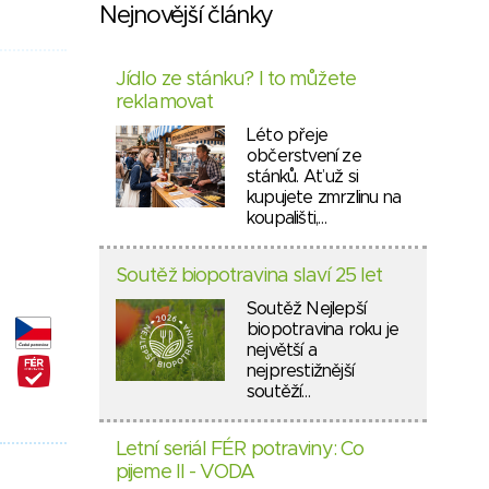
Nejnovější články
Jídlo ze stánku? I to můžete
reklamovat
Léto přeje
občerstvení ze
stánků. Ať už si
kupujete zmrzlinu na
koupališti,…
Soutěž biopotravina slaví 25 let
Soutěž Nejlepší
biopotravina roku je
největší a
nejprestižnější
soutěží…
Letní seriál FÉR potraviny: Co
pijeme II - VODA