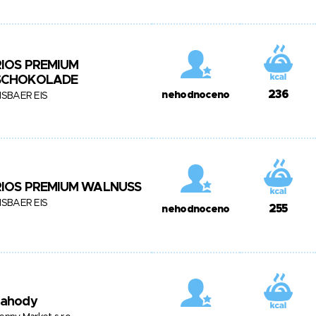
RIOS PREMIUM
SCHOKOLADE
236
nehodnoceno
ISBAER EIS
RIOS PREMIUM WALNUSS
ISBAER EIS
255
nehodnoceno
Jahody