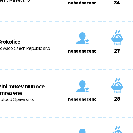
enny Market s.r.o.
34
nehodnoceno
rokolice
owaco Czech Republic s.r.o.
27
nehodnoceno
ini mrkev hluboce
zmrazená
28
nehodnoceno
iofood Opava s.r.o.