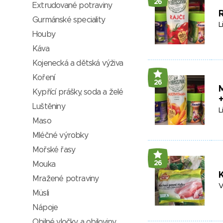
26
Extrudované potraviny
R
Gurmánské speciality
L
Houby
Káva
Kojenecká a dětská výživa
Koření
26
M
Kypřící prášky, soda a želé
+
Luštěniny
L
Maso
Mléčné výrobky
Mořské řasy
26
Mouka
K
Mražené potraviny
V
Müsli
Nápoje
Obilné vločky a obiloviny