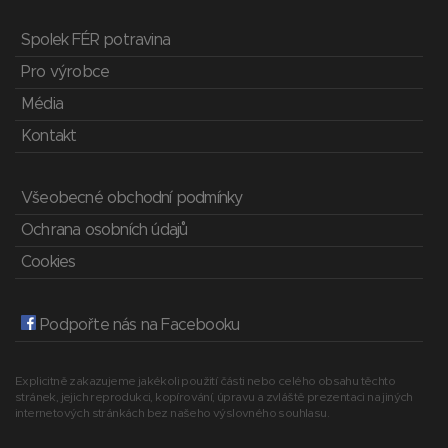
Spolek FÉR potravina
Pro výrobce
Média
Kontakt
Všeobecné obchodní podmínky
Ochrana osobních údajů
Cookies
Podpořte nás na Facebooku
Explicitně zakazujeme jakékoli použití části nebo celého obsahu těchto
stránek, jejich reprodukci, kopírování, úpravu a zvláště prezentaci na jiných
internetových stránkách bez našeho výslovného souhlasu.