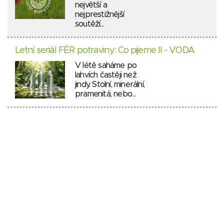
největší a
nejprestižnější
soutěží…
Letní seriál FÉR potraviny: Co pijeme II - VODA
V létě saháme po
lahvích častěji než
jindy. Stolní, minerální,
pramenitá, nebo…