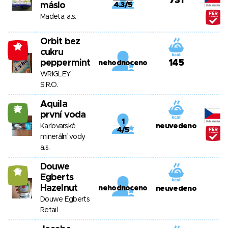
731
máslo
4.3/5
Madeta, a.s.
Orbit bez
-8
cukru
peppermint
145
nehodnoceno
WRIGLEY,
S.R.O.
Aquila
27
první voda
1
Karlovarské
neuvedeno
4/5
minerální vody
a.s.
Douwe
12
Egberts
Hazelnut
nehodnoceno
neuvedeno
Douwe Egberts
Retail