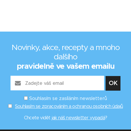
Novinky, akce, recepty a mnoho
dalšího
pravidelně ve vašem emailu
Souhlasím se zasíláním newsletterů
Souhlasím se zpracováním a ochranou osobních údajů
Chcete vidět
jak náš newsletter vypadá
?