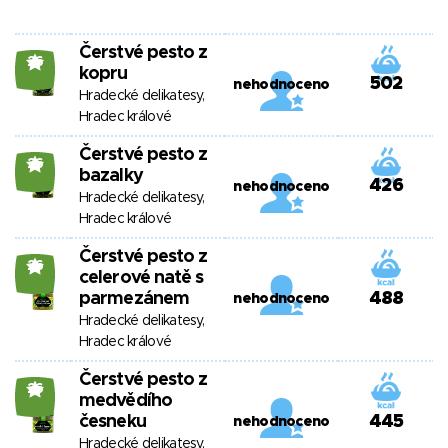
Čerstvé pesto z
26
kopru
502
nehodnoceno
Hradecké delikatesy,
Hradec králové
Čerstvé pesto z
26
bazalky
426
nehodnoceno
Hradecké delikatesy,
Hradec králové
Čerstvé pesto z
26
celerové natě s
parmezánem
488
nehodnoceno
Hradecké delikatesy,
Hradec králové
Čerstvé pesto z
26
medvědího
česneku
445
nehodnoceno
Hradecké delikatesy,