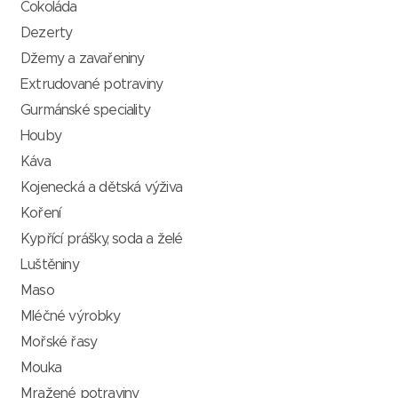
Čokoláda
Dezerty
Džemy a zavařeniny
Extrudované potraviny
Gurmánské speciality
Houby
Káva
Kojenecká a dětská výživa
Koření
Kypřící prášky, soda a želé
Luštěniny
Maso
Mléčné výrobky
Mořské řasy
Mouka
Mražené potraviny