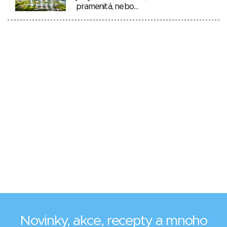
pramenitá, nebo…
Novinky, akce, recepty a mnoho