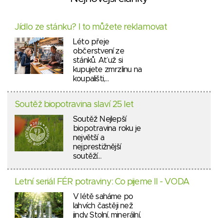
Jídlo ze stánku? I to můžete reklamovat
Léto přeje
občerstvení ze
stánků. Ať už si
kupujete zmrzlinu na
koupališti,…
Soutěž biopotravina slaví 25 let
Soutěž Nejlepší
biopotravina roku je
největší a
nejprestižnější
soutěží…
Letní seriál FÉR potraviny: Co pijeme II - VODA
V létě saháme po
lahvích častěji než
jindy. Stolní, minerální,