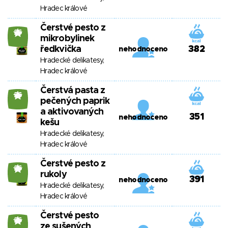
Hradec králové
Čerstvé pesto z
26
mikrobylinek
ředkvička
382
nehodnoceno
Hradecké delikatesy,
Hradec králové
Čerstvá pasta z
26
pečených paprik
a aktivovaných
351
nehodnoceno
kešu
Hradecké delikatesy,
Hradec králové
Čerstvé pesto z
26
rukoly
391
nehodnoceno
Hradecké delikatesy,
Hradec králové
Čerstvé pesto
26
ze sušených