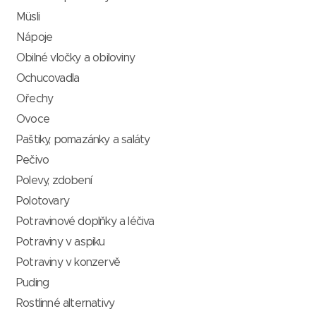
Müsli
Nápoje
Obilné vločky a obiloviny
Ochucovadla
Ořechy
Ovoce
Paštiky, pomazánky a saláty
Pečivo
Polevy, zdobení
Polotovary
Potravinové doplňky a léčiva
Potraviny v aspiku
Potraviny v konzervě
Puding
Rostlinné alternativy