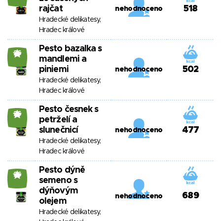
rajčat
518
nehodnoceno
Hradecké delikatesy,
Hradec králové
Pesto bazalka s
26
mandlemi a
piniemi
502
nehodnoceno
Hradecké delikatesy,
Hradec králové
Pesto česnek s
26
petrželí a
slunečnicí
477
nehodnoceno
Hradecké delikatesy,
Hradec králové
Pesto dýně
26
semeno s
dýňovým
689
nehodnoceno
olejem
Hradecké delikatesy,