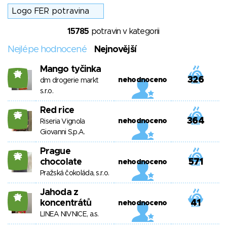
15785
potravin v kategorii
Nejlépe hodnocené
Nejnovější
Mango tyčinka
21
326
nehodnoceno
dm drogerie markt
s.r.o.
Red rice
25
364
nehodnoceno
Riseria Vignola
Giovanni S.p.A.
Prague
22
chocolate
571
nehodnoceno
Pražská čokoláda, s.r.o.
Jahoda z
21
koncentrátů
41
nehodnoceno
LINEA NIVNICE, a.s.