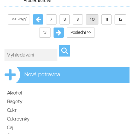
Hradec králové
<< První
7
8
9
10
11
12
13
Poslední >>
Nová potravina
Alkohol
Bagety
Cukr
Cukrovinky
Čaj