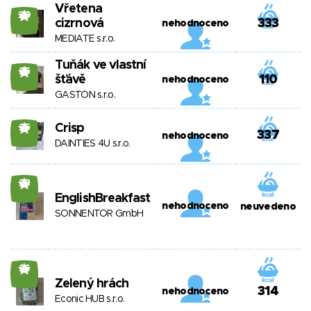
Vřetena
20
cizrnová
333
nehodnoceno
MEDIATE s.r.o.
Tuňák ve vlastní
25
šťávě
110
nehodnoceno
GASTON s.r.o.
Crisp
25
337
nehodnoceno
DAINTIES 4U s.r.o.
23
EnglishBreakfast
nehodnoceno
neuvedeno
SONNENTOR GmbH
26
Zelený hrách
314
nehodnoceno
Econic HUB s.r.o.