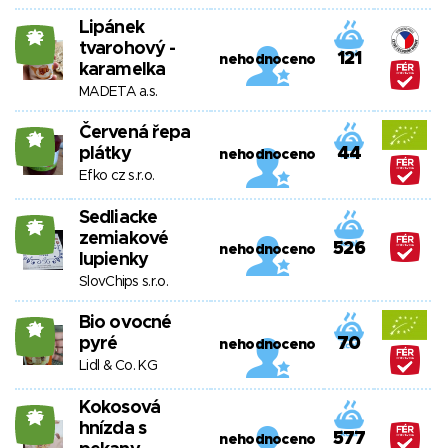
Lipánek
22
tvarohový -
121
nehodnoceno
karamelka
MADETA a.s.
Červená řepa
21
plátky
44
nehodnoceno
Efko cz s.r.o.
Sedliacke
25
zemiakové
526
nehodnoceno
lupienky
SlovChips s.r.o.
Bio ovocné
21
pyré
70
nehodnoceno
Lidl & Co. KG
Kokosová
26
hnízda s
577
nehodnoceno