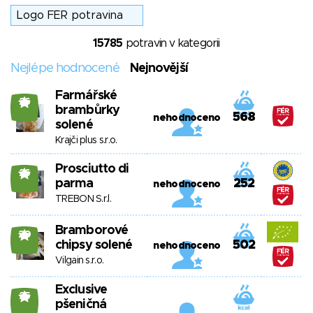
15785
potravin v kategorii
Nejlépe hodnocené
Nejnovější
Farmářské
26
brambůrky
568
nehodnoceno
solené
Krajči plus s.r.o.
Prosciutto di
26
parma
252
nehodnoceno
TREBON S.r.l.
Bramborové
20
chipsy solené
502
nehodnoceno
Vilgain s.r.o.
Exclusive
25
pšeničná