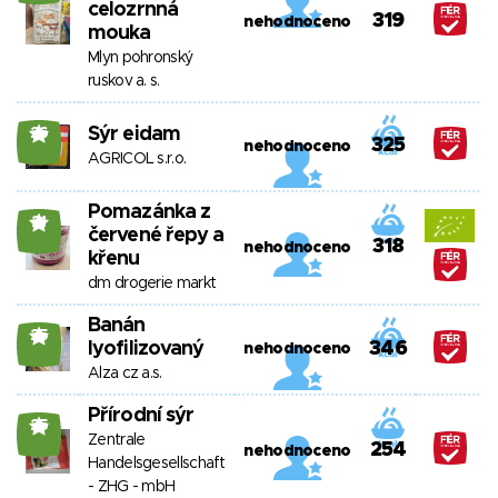
celozrnná
319
nehodnoceno
mouka
Mlyn pohronský
ruskov a. s.
Sýr eidam
26
325
nehodnoceno
AGRICOL s.r.o.
Pomazánka z
21
červené řepy a
318
nehodnoceno
křenu
dm drogerie markt
Banán
25
lyofilizovaný
346
nehodnoceno
Alza cz a.s.
Přírodní sýr
25
Zentrale
254
nehodnoceno
Handelsgesellschaft
- ZHG - mbH