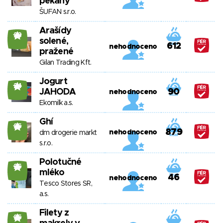
pekany
ŠUFAN s.r.o.
Arašídy
23
solené,
612
nehodnoceno
pražené
Gilan Trading Kft.
Jogurt
24
JAHODA
90
nehodnoceno
Ekomilk a.s.
Ghí
25
879
nehodnoceno
dm drogerie markt
s.r.o.
Polotučné
25
mléko
46
nehodnoceno
Tesco Stores SR,
a.s.
Filety z
25