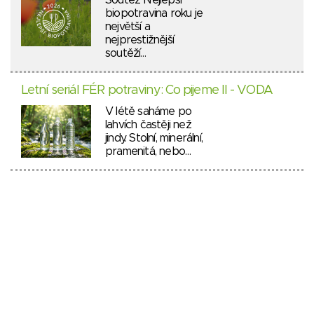
Soutěž Nejlepší
biopotravina roku je
největší a
nejprestižnější
soutěží…
Letní seriál FÉR potraviny: Co pijeme II - VODA
V létě saháme po
lahvích častěji než
jindy. Stolní, minerální,
pramenitá, nebo…