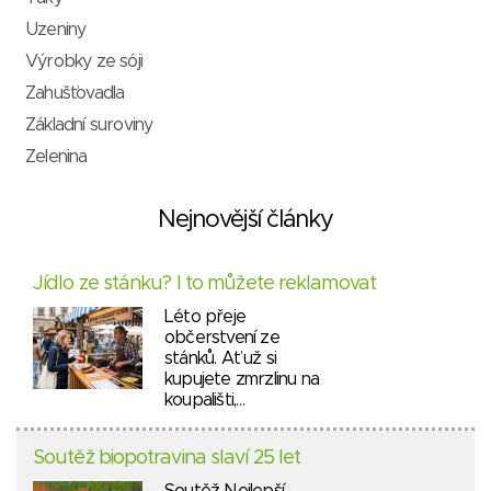
Uzeniny
Výrobky ze sóji
Zahušťovadla
Základní suroviny
Zelenina
Nejnovější články
Jídlo ze stánku? I to můžete reklamovat
Léto přeje
občerstvení ze
stánků. Ať už si
kupujete zmrzlinu na
koupališti,…
Soutěž biopotravina slaví 25 let