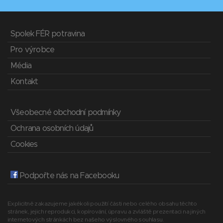
Spolek FÉR potravina
Pro výrobce
Média
Kontakt
Všeobecné obchodní podmínky
Ochrana osobních údajů
Cookies
Podpořte nás na Facebooku
Explicitně zakazujeme jakékoli použití části nebo celého obsahu těchto
stránek, jejich reprodukci, kopírování, úpravu a zvláště prezentaci na jiných
internetových stránkách bez našeho výslovného souhlasu.