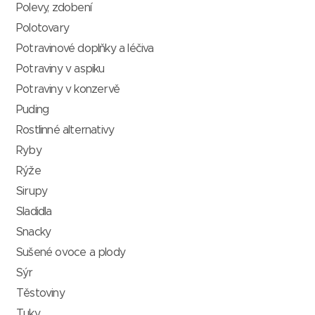
Polevy, zdobení
Polotovary
Potravinové doplňky a léčiva
Potraviny v aspiku
Potraviny v konzervě
Puding
Rostlinné alternativy
Ryby
Rýže
Sirupy
Sladidla
Snacky
Sušené ovoce a plody
Sýr
Těstoviny
Tuky