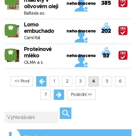
makrely v
385
nehodnoceno
olivovém oleji
Baltaxia a.s.
Lomo
20
embuchado
202
nehodnoceno
Camí Ral
Proteinové
29
mléko
53
nehodnoceno
OLMA a. s.
<< První
1
2
3
4
5
6
7
Poslední >>