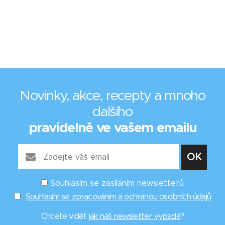
Novinky, akce, recepty a mnoho
dalšího
pravidelně ve vašem emailu
Souhlasím se zasíláním newsletterů
Souhlasím se zpracováním a ochranou osobních údajů
Chcete vidět
jak náš newsletter vypadá
?