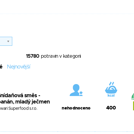
15780
potravin v kategorii
é
Nejnovější
nídaňová směs -
banán, mladý ječmen
400
nehodnoceno
swari Superfood s.r.o.