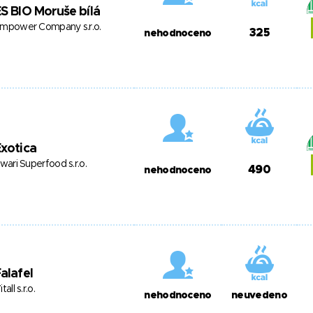
S BIO Moruše bílá
mpower Company s.r.o.
325
nehodnoceno
xotica
swari Superfood s.r.o.
490
nehodnoceno
alafel
itall s.r.o.
nehodnoceno
neuvedeno