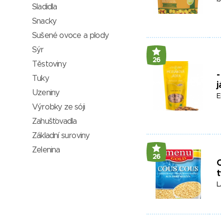
Sladidla
Snacky
Sušené ovoce a plody
Sýr
26
Těstoviny
-
Tuky
j
Uzeniny
E
Výrobky ze sóji
Zahušťovadla
Základní suroviny
Zelenina
26
t
L