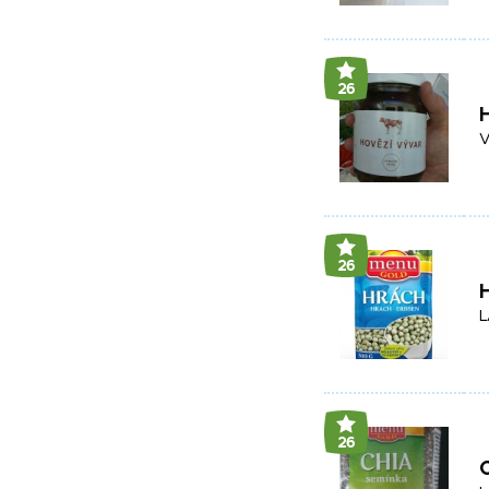
26
H
V
26
L
26