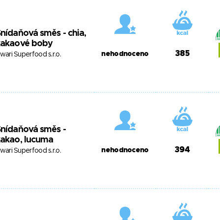
nídaňová směs - chia,
kakaové boby
385
nehodnoceno
swari Superfood s.r.o.
nídaňová směs -
kakao, lucuma
394
nehodnoceno
swari Superfood s.r.o.