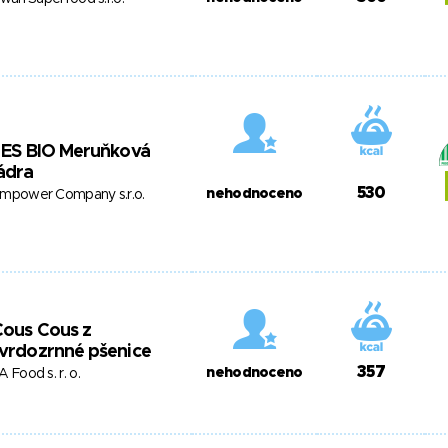
 ES BIO Meruňková
ádra
530
nehodnoceno
mpower Company s.r.o.
Cous Cous z
vrdozrnné pšenice
357
nehodnoceno
A Food s. r. o.