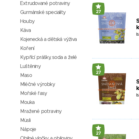
Extrudované potraviny
27
Gurmánské speciality
S
Houby
Káva
I
Kojenecká a dětská výživa
Koření
Kypřící prášky, soda a želé
Luštěniny
27
Maso
S
Mléčné výrobky
Mořské řasy
I
Mouka
Mražené potraviny
Müsli
Nápoje
27
Obilné vločky a obiloviny