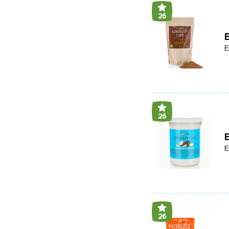
26
E
E
26
E
E
26