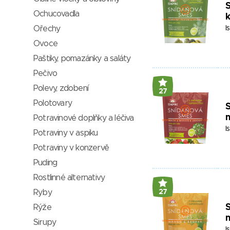
S
Ochucovadla
k
Ořechy
I
Ovoce
Paštiky, pomazánky a saláty
Pečivo
Polevy, zdobení
27
Polotovary
S
Potravinové doplňky a léčiva
I
Potraviny v aspiku
Potraviny v konzervě
Puding
Rostlinné alternativy
Ryby
27
S
Rýže
Sirupy
I