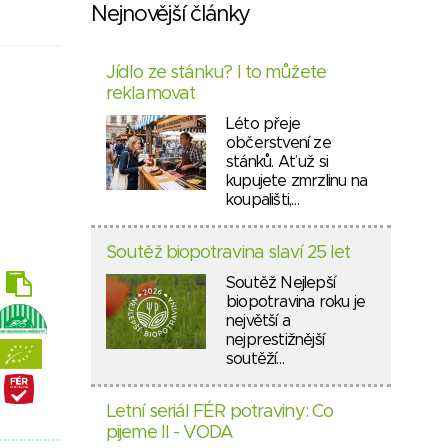
Nejnovější články
Jídlo ze stánku? I to můžete
reklamovat
Léto přeje
občerstvení ze
stánků. Ať už si
kupujete zmrzlinu na
koupališti,…
Soutěž biopotravina slaví 25 let
Soutěž Nejlepší
biopotravina roku je
největší a
nejprestižnější
soutěží…
Letní seriál FÉR potraviny: Co
pijeme II - VODA