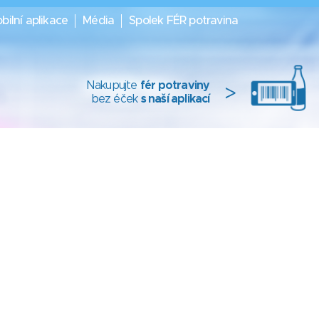
bilní aplikace
Média
Spolek FÉR potravina
Nakupujte
fér potraviny
>
bez éček
s naší aplikací