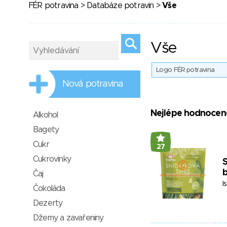
FÉR potravina
>
Databáze potravin
>
Vše
Vše
Logo FÉR potravina
Nová potravina
Nejlépe hodnocen
Alkohol
Bagety
Cukr
27
Cukrovinky
S
Čaj
I
Čokoláda
Dezerty
Džemy a zavařeniny