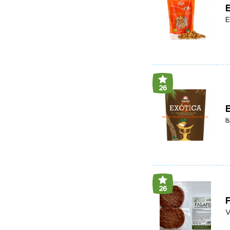
E
E
26
E
I
26
F
V