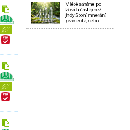
V létě saháme po
lahvích častěji než
jindy. Stolní, minerální,
pramenitá, nebo…