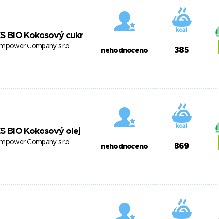
S BIO Kokosový cukr
mpower Company s.r.o.
385
nehodnoceno
S BIO Kokosový olej
mpower Company s.r.o.
869
nehodnoceno