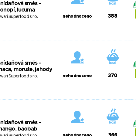
nídaňová směs -
onopí, lucuma
388
nehodnoceno
swari Superfood s.r.o.
nídaňová směs -
maca, moruše, jahody
370
nehodnoceno
swari Superfood s.r.o.
nídaňová směs -
mango, baobab
366
nehodnoceno
swari Superfood s.r.o.