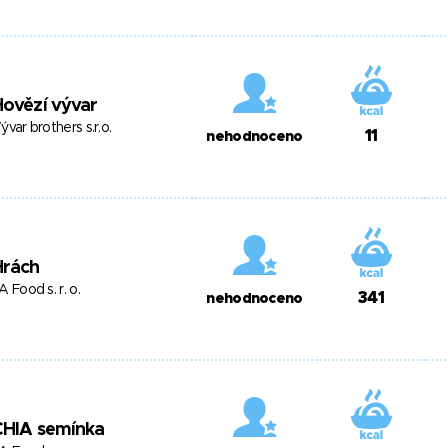
ovězí vývar
ývar brothers s.r.o.
11
nehodnoceno
Hrách
A Food s. r. o.
341
nehodnoceno
CHIA semínka