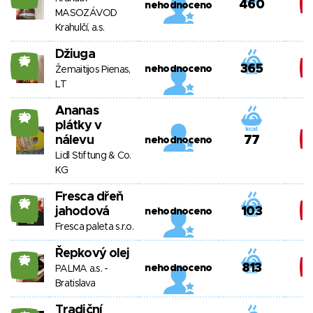
460
nehodnoceno
MASOZÁVOD
Krahulčí, a.s.
Džiuga
25
365
nehodnoceno
Žemaitijos Pienas,
LT
Ananas
20
plátky v
nálevu
77
nehodnoceno
Lidl Stiftung & Co.
KG
Fresca dřeň
26
jahodová
103
nehodnoceno
Fresca paleta s.r.o.
Řepkový olej
25
813
nehodnoceno
PALMA a.s. -
Bratislava
Tradiční