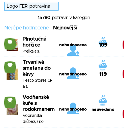
15780
potravin v kategorii
Nejlépe hodnocené
Nejnovější
Plnotučná
25
hořčice
109
nehodnoceno
Prelika a.s.
Trvanlivá
25
smetana do
kávy
119
nehodnoceno
Tesco Stores ČR
a.s.
Vodňanské
27
kuře s
rodokmenem
nehodnoceno
neuvedeno
Vodňanská
drůbež, s.r.o.