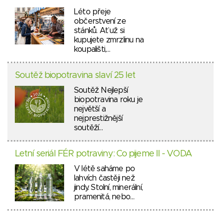
Léto přeje
občerstvení ze
stánků. Ať už si
kupujete zmrzlinu na
koupališti,…
Soutěž biopotravina slaví 25 let
Soutěž Nejlepší
biopotravina roku je
největší a
nejprestižnější
soutěží…
Letní seriál FÉR potraviny: Co pijeme II - VODA
V létě saháme po
lahvích častěji než
jindy. Stolní, minerální,
pramenitá, nebo…