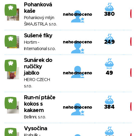
Pohanková
26
kaše
380
nehodnoceno
Pohankový mlýn
ŠMAJSTRLA s.r.o.
Sušené fíky
25
249
nehodnoceno
Hortim -
International s.r.o.
Sunárek do
23
ručičky
jablko
49
nehodnoceno
HERO CZECH
s.r.o.
Run-ní ptáče
29
kokos s
384
nehodnoceno
kakaem
Bellinni, s.r.o.
Vysočina
29
Krahulík -