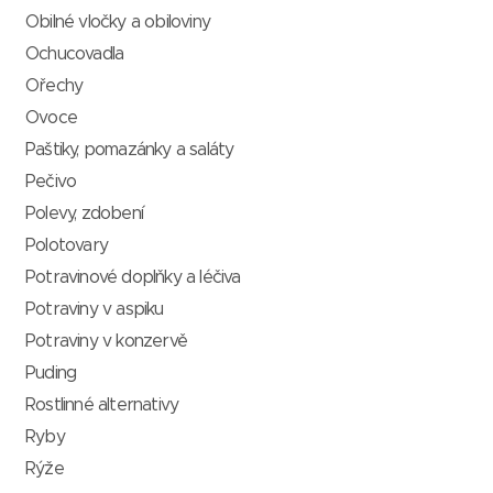
Obilné vločky a obiloviny
Ochucovadla
Ořechy
Ovoce
Paštiky, pomazánky a saláty
Pečivo
Polevy, zdobení
Polotovary
Potravinové doplňky a léčiva
Potraviny v aspiku
Potraviny v konzervě
Puding
Rostlinné alternativy
Ryby
Rýže