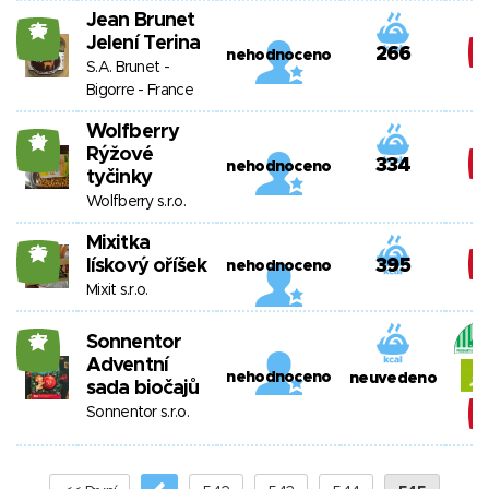
Jean Brunet
25
Jelení Terina
266
nehodnoceno
S.A. Brunet -
Bigorre - France
Wolfberry
21
Rýžové
334
nehodnoceno
tyčinky
Wolfberry s.r.o.
Mixitka
26
lískový oříšek
395
nehodnoceno
Mixit s.r.o.
Sonnentor
27
Adventní
nehodnoceno
neuvedeno
sada biočajů
Sonnentor s.r.o.