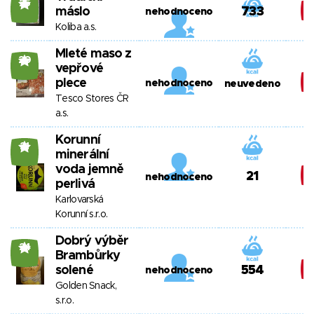
25
máslo
733
nehodnoceno
Koliba a.s.
Mleté maso z
20
vepřové
plece
nehodnoceno
neuvedeno
Tesco Stores ČR
a.s.
Korunní
21
minerální
voda jemně
21
nehodnoceno
perlivá
Karlovarská
Korunní s.r.o.
Dobrý výběr
24
Brambůrky
solené
554
nehodnoceno
Golden Snack,
s.r.o.