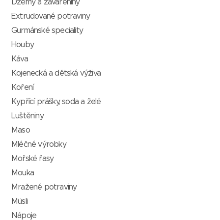
Džemy a zavařeniny
Extrudované potraviny
Gurmánské speciality
Houby
Káva
Kojenecká a dětská výživa
Koření
Kypřící prášky, soda a želé
Luštěniny
Maso
Mléčné výrobky
Mořské řasy
Mouka
Mražené potraviny
Müsli
Nápoje