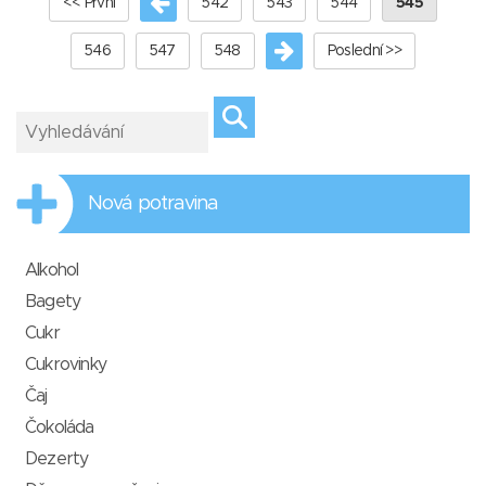
<< První
542
543
544
545
546
547
548
Poslední >>
Nová potravina
Alkohol
Bagety
Cukr
Cukrovinky
Čaj
Čokoláda
Dezerty