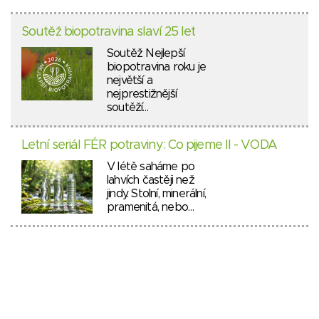
Soutěž biopotravina slaví 25 let
Soutěž Nejlepší
biopotravina roku je
největší a
nejprestižnější
soutěží…
Letní seriál FÉR potraviny: Co pijeme II - VODA
V létě saháme po
lahvích častěji než
jindy. Stolní, minerální,
pramenitá, nebo…