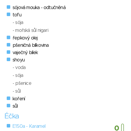
sójová mouka - odtučněná
tofu
- sója
- mořská sůl nigari
řepkový olej
pšeničná bílkovina
vaječný bílek
shoyu
- voda
- sója
- pšenice
- sůl
koření
sůl
Éčka
E150a - Karamel