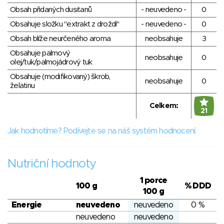
Obsah přidaných dusitanů
- neuvedeno -
0
Obsahuje složku "extrakt z droždí"
- neuvedeno -
0
Obsah blíže neurčeného aroma
neobsahuje
3
Obsahuje palmový
neobsahuje
0
olej/tuk/palmojádrový tuk
Obsahuje (modifikovaný) škrob,
neobsahuje
0
želatinu
Celkem:
21
Jak hodnotíme? Podívejte se na náš systém hodnocení.
Nutriční hodnoty
1 porce
100 g
% DDD
100 g
Energie
neuvedeno
neuvedeno
0 %
neuvedeno
neuvedeno