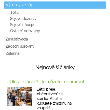
Výrobky ze sóji
Tofu
Sojové dezerty
Sojové nápoje
Ostatní potraviny
Zahušťovadla
Základní suroviny
Zelenina
Nejnovější články
Jídlo ze stánku? I to můžete reklamovat
Léto přeje
občerstvení ze
stánků. Ať už si
kupujete zmrzlinu na
koupališti,…