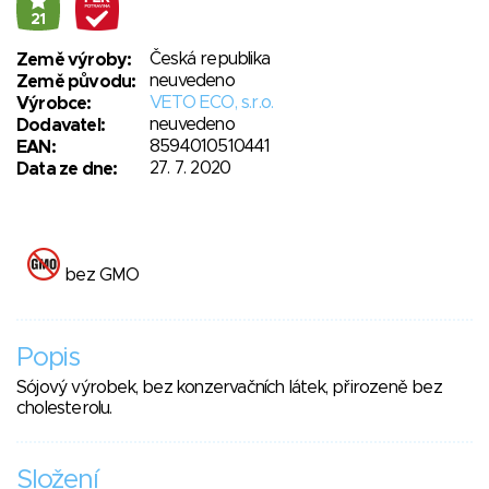
21
Česká republika
Země výroby:
neuvedeno
Země původu:
VETO ECO, s.r.o.
Výrobce:
neuvedeno
Dodavatel:
8594010510441
EAN:
27. 7. 2020
Data ze dne:
bez GMO
Popis
Sójový výrobek, bez konzervačních látek, přirozeně bez
cholesterolu.
Složení