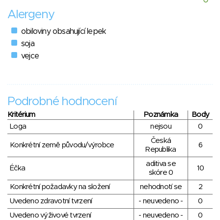
Alergeny
obiloviny obsahující lepek
soja
vejce
Podrobné hodnocení
Kritérium
Poznámka
Body
Loga
nejsou
0
Česká
Konkrétní země původu/výrobce
6
Republika
aditiva se
Éčka
10
skóre 0
Konkrétní požadavky na složení
nehodnotí se
2
Uvedeno zdravotní tvrzení
- neuvedeno -
0
Uvedeno výživové tvrzení
- neuvedeno -
0