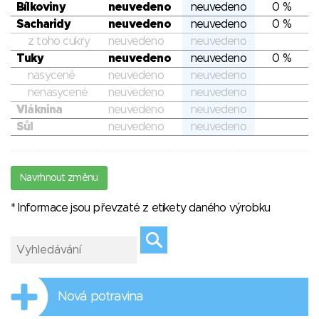
Bílkoviny
neuvedeno
neuvedeno
0 %
Sacharidy
neuvedeno
neuvedeno
0 %
z toho cukry
neuvedeno
neuvedeno
Tuky
neuvedeno
neuvedeno
0 %
nasycené
neuvedeno
neuvedeno
nenasycené
neuvedeno
neuvedeno
Vláknina
neuvedeno
neuvedeno
Sůl
neuvedeno
neuvedeno
Navrhnout změnu
* Informace jsou převzaté z etikety daného výrobku
Nová potravina