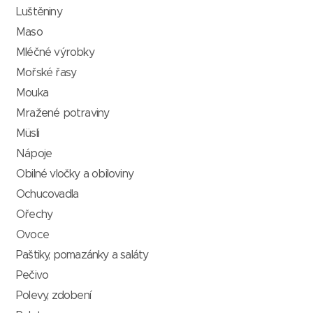
Luštěniny
Maso
Mléčné výrobky
Mořské řasy
Mouka
Mražené potraviny
Müsli
Nápoje
Obilné vločky a obiloviny
Ochucovadla
Ořechy
Ovoce
Paštiky, pomazánky a saláty
Pečivo
Polevy, zdobení