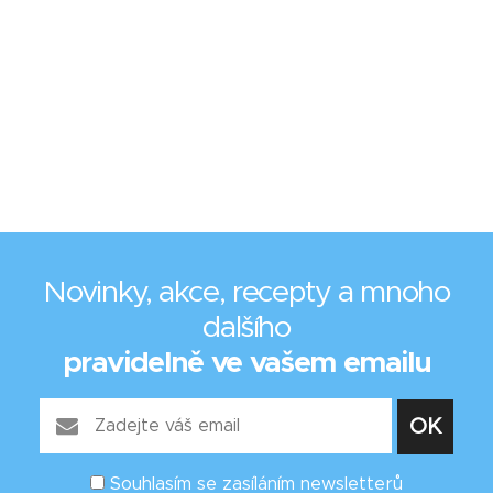
Novinky, akce, recepty a mnoho
dalšího
pravidelně ve vašem emailu
Souhlasím se zasíláním newsletterů