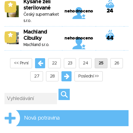
Kysané zelí
6
sterilované
24
nehodnoceno
Český supermarket
s.r.o.
Machland
6
Cibulky
44
nehodnoceno
Machland s.r.o.
<< První
22
23
24
25
26
27
28
Poslední >>
Nová potravina