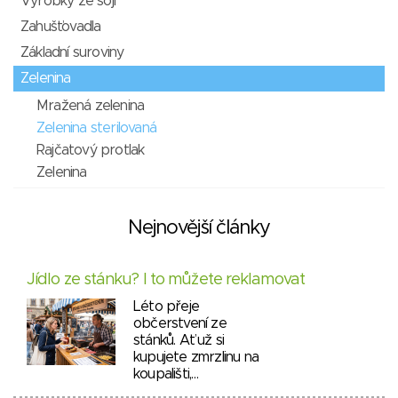
Výrobky ze sóji
Zahušťovadla
Základní suroviny
Zelenina
Mražená zelenina
Zelenina sterilovaná
Rajčatový protlak
Zelenina
Nejnovější články
Jídlo ze stánku? I to můžete reklamovat
Léto přeje
občerstvení ze
stánků. Ať už si
kupujete zmrzlinu na
koupališti,…