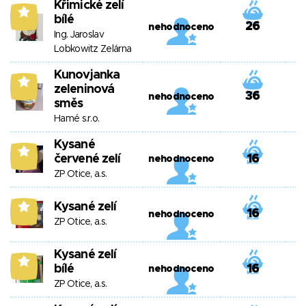
Křimické zelí
6
bílé
26
nehodnoceno
Ing. Jaroslav
Lobkowitz Zelárna
Kunovjanka
6
zeleninová
36
nehodnoceno
směs
Hamé s.r.o.
Kysané
6
červené zelí
16
nehodnoceno
ZP Otice, a.s.
Kysané zelí
6
16
nehodnoceno
ZP Otice, a.s.
Kysané zelí
6
bílé
16
nehodnoceno
ZP Otice, a.s.