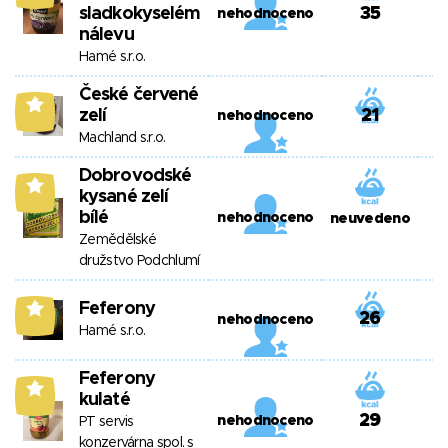
sladkokyselém
35
nehodnoceno
nálevu
Hamé s.r.o.
České červené
6
zelí
21
nehodnoceno
Machland s.r.o.
Dobrovodské
6
kysané zelí
bílé
nehodnoceno
neuvedeno
Zemědělské
družstvo Podchlumí
Feferony
6
26
nehodnoceno
Hamé s.r.o.
Feferony
6
kulaté
29
nehodnoceno
PT servis
konzervárna spol. s