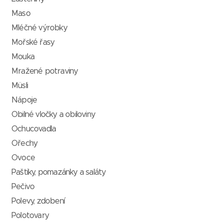
Maso
Mléčné výrobky
Mořské řasy
Mouka
Mražené potraviny
Müsli
Nápoje
Obilné vločky a obiloviny
Ochucovadla
Ořechy
Ovoce
Paštiky, pomazánky a saláty
Pečivo
Polevy, zdobení
Polotovary