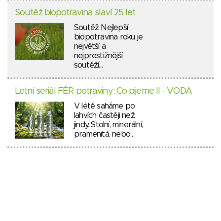
Soutěž biopotravina slaví 25 let
Soutěž Nejlepší
biopotravina roku je
největší a
nejprestižnější
soutěží…
Letní seriál FÉR potraviny: Co pijeme II - VODA
V létě saháme po
lahvích častěji než
jindy. Stolní, minerální,
pramenitá, nebo…