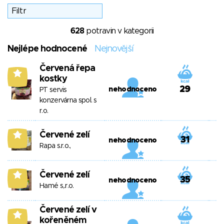
628
potravin v kategorii
Nejlépe hodnocené
Nejnovější
Červená řepa
6
kostky
29
nehodnoceno
PT servis
konzervárna spol. s
r.o.
Červené zelí
6
31
nehodnoceno
Rapa s.r.o.,
Červené zelí
6
35
nehodnoceno
Hamé s,.r.o.
Červené zelí v
6
kořeněném