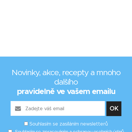
Novinky, akce, recepty a mnoho
dalšího
pravidelně ve vašem emailu
Souhlasím se zasíláním newsletterů