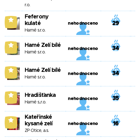
r.o.
Feferony
6
kulaté
29
nehodnoceno
Hamé s.r.o.
Hamé Zelí bílé
6
34
nehodnoceno
Hamé s.r.o.
Hamé Zelí bílé
6
34
nehodnoceno
Hamé s.r.o.
Hradišťanka
6
35
nehodnoceno
Hamé s,.r.o.
Kateřinské
6
kysané zelí
16
nehodnoceno
ZP Otice, a.s.