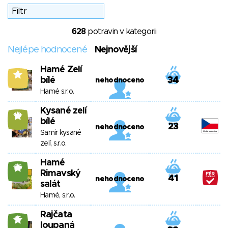
628
potravin v kategorii
Nejlépe hodnocené
Nejnovější
Hamé Zelí
6
bílé
34
nehodnoceno
Hamé s.r.o.
Kysané zelí
10
bílé
23
nehodnoceno
Samir kysané
zelí, s.r.o.
Hamé
26
Rimavský
41
nehodnoceno
salát
Hamé, s.r.o.
Rajčata
15
loupaná