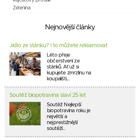
Rajčatový protlak
Zelenina
Nejnovější články
Jídlo ze stánku? I to můžete reklamovat
Léto přeje
občerstvení ze
stánků. Ať už si
kupujete zmrzlinu na
koupališti,…
Soutěž biopotravina slaví 25 let
Soutěž Nejlepší
biopotravina roku je
největší a
nejprestižnější
soutěží…