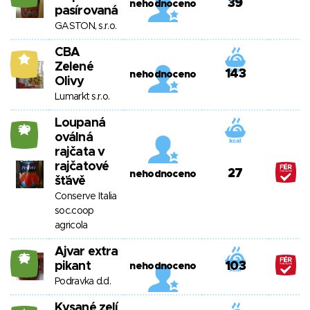
39
nehodnoceno
pasírovaná
GASTON, s.r.o.
CBA
9
Zelené
143
nehodnoceno
Olivy
Lumarkt s.r.o.
Loupaná
20
oválná
rajčata v
rajčatové
27
nehodnoceno
šťávě
Conserve Italia
soc.coop
agricola
Ajvar extra
25
pikant
103
nehodnoceno
Podravka d.d.
Kysané zelí