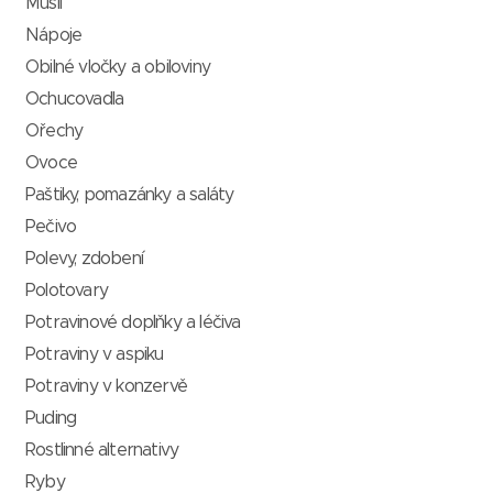
Müsli
Nápoje
Obilné vločky a obiloviny
Ochucovadla
Ořechy
Ovoce
Paštiky, pomazánky a saláty
Pečivo
Polevy, zdobení
Polotovary
Potravinové doplňky a léčiva
Potraviny v aspiku
Potraviny v konzervě
Puding
Rostlinné alternativy
Ryby