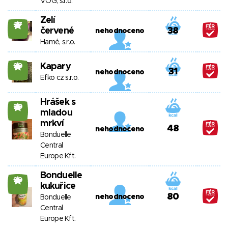
VOG, s.r.o.
Zelí
27
červené
38
nehodnoceno
Hamé, s.r.o.
Kapary
20
31
nehodnoceno
Efko cz s.r.o.
Hrášek s
20
mladou
mrkví
48
nehodnoceno
Bonduelle
Central
Europe Kft.
Bonduelle
20
kukuřice
80
nehodnoceno
Bonduelle
Central
Europe Kft.