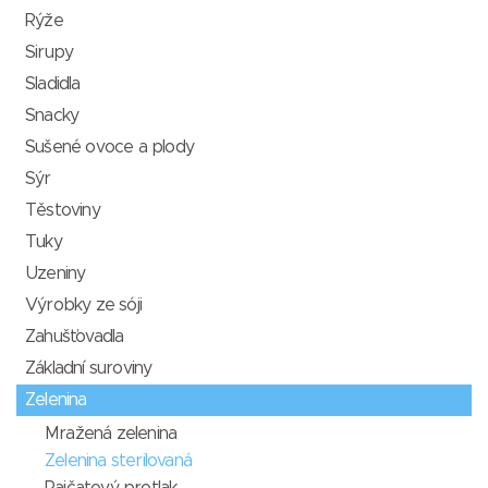
Rýže
Sirupy
Sladidla
Snacky
Sušené ovoce a plody
Sýr
Těstoviny
Tuky
Uzeniny
Výrobky ze sóji
Zahušťovadla
Základní suroviny
Zelenina
Mražená zelenina
Zelenina sterilovaná