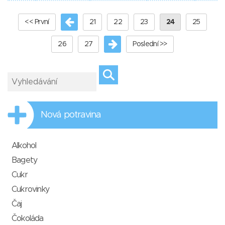
<< První
21
22
23
24
25
26
27
Poslední >>
Nová potravina
Alkohol
Bagety
Cukr
Cukrovinky
Čaj
Čokoláda