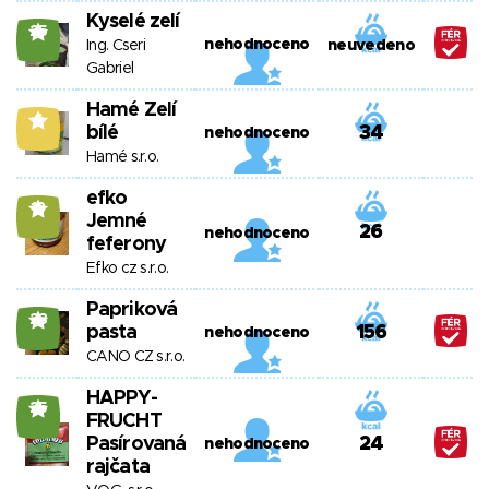
Kyselé zelí
25
nehodnoceno
Ing. Cseri
neuvedeno
Gabriel
Hamé Zelí
6
bílé
34
nehodnoceno
Hamé s.r.o.
efko
13
Jemné
26
nehodnoceno
feferony
Efko cz s.r.o.
Papriková
23
pasta
156
nehodnoceno
CANO CZ s.r.o.
HAPPY-
25
FRUCHT
Pasírovaná
24
nehodnoceno
rajčata