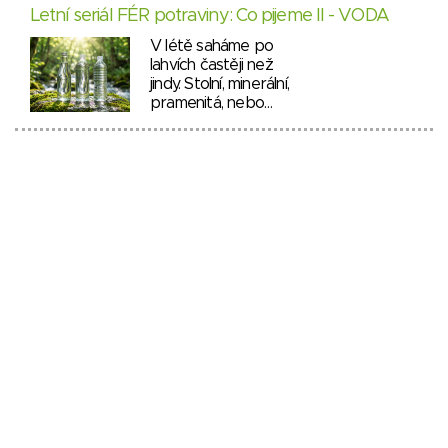
Letní seriál FÉR potraviny: Co pijeme II - VODA
V létě saháme po
lahvích častěji než
jindy. Stolní, minerální,
pramenitá, nebo…