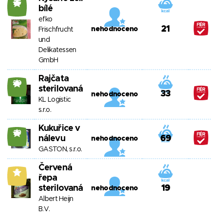
25
bílé
efko
21
nehodnoceno
Frischfrucht
und
Delikatessen
GmbH
Rajčata
20
sterilovaná
33
nehodnoceno
KL Logistic
s.r.o.
Kukuřice v
23
nálevu
69
nehodnoceno
GASTON, s.r.o.
Červená
5
řepa
sterilovaná
19
nehodnoceno
Albert Heijn
B.V.