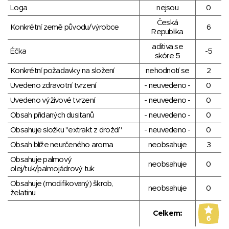
Loga
nejsou
0
Česká
Konkrétní země původu/výrobce
6
Republika
aditiva se
Éčka
-5
skóre 5
Konkrétní požadavky na složení
nehodnotí se
2
Uvedeno zdravotní tvrzení
- neuvedeno -
0
Uvedeno výživové tvrzení
- neuvedeno -
0
Obsah přidaných dusitanů
- neuvedeno -
0
Obsahuje složku "extrakt z droždí"
- neuvedeno -
0
Obsah blíže neurčeného aroma
neobsahuje
3
Obsahuje palmový
neobsahuje
0
olej/tuk/palmojádrový tuk
Obsahuje (modifikovaný) škrob,
neobsahuje
0
želatinu
Celkem:
6