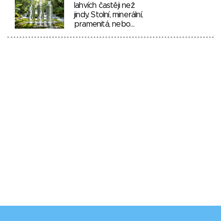
lahvích častěji než
jindy. Stolní, minerální,
pramenitá, nebo…