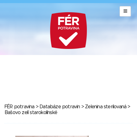
FÉR potravina
>
Databáze potravin
>
Zelenina sterilovaná
>
Bašovo zelí starokolínské