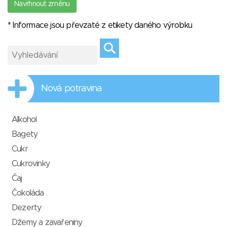
Navrhnout změnu
* Informace jsou převzaté z etikety daného výrobku
Nová potravina
Alkohol
Bagety
Cukr
Cukrovinky
Čaj
Čokoláda
Dezerty
Džemy a zavařeniny