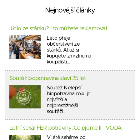
Nejnovější články
Jídlo ze stánku? I to můžete reklamovat
Léto přeje
občerstvení ze
stánků. Ať už si
kupujete zmrzlinu na
koupališti,…
Soutěž biopotravina slaví 25 let
Soutěž Nejlepší
biopotravina roku je
největší a
nejprestižnější
soutěží…
Letní seriál FÉR potraviny: Co pijeme II - VODA
V létě saháme po