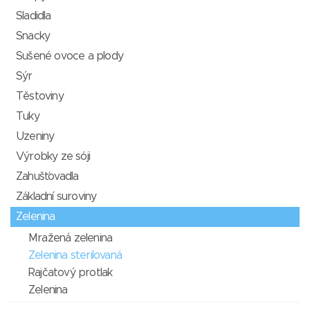
Sladidla
Snacky
Sušené ovoce a plody
Sýr
Těstoviny
Tuky
Uzeniny
Výrobky ze sóji
Zahušťovadla
Základní suroviny
Zelenina
Mražená zelenina
Zelenina sterilovaná
Rajčatový protlak
Zelenina