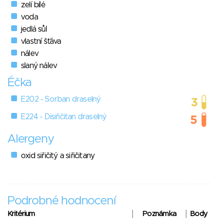
zelí bílé
voda
jedlá sůl
vlastní šťáva
nálev
slaný nálev
Éčka
E202 - Sorban draselný
E224 - Disiřičitan draselný
Alergeny
oxid siřičitý a siřičitany
Podrobné hodnocení
Kritérium
Poznámka
Body