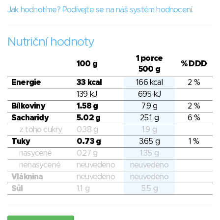
Jak hodnotíme? Podívejte se na náš systém hodnocení.
Nutriční hodnoty
1 porce
100 g
% DDD
500 g
Energie
33 kcal
166 kcal
2 %
139 kJ
695 kJ
Bílkoviny
1.58 g
7.9 g
2 %
Sacharidy
5.02 g
25.1 g
6 %
z toho cukry
0.38 g
1.9 g
Tuky
0.73 g
3.65 g
1 %
nasycené
0.27 g
1.35 g
nenasycené
neuvedeno
neuvedeno
Vláknina
neuvedeno
neuvedeno
Sůl
1.1 g
5.5 g