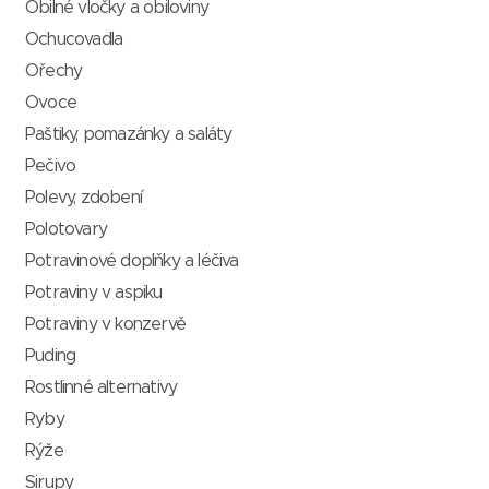
Obilné vločky a obiloviny
Ochucovadla
Ořechy
Ovoce
Paštiky, pomazánky a saláty
Pečivo
Polevy, zdobení
Polotovary
Potravinové doplňky a léčiva
Potraviny v aspiku
Potraviny v konzervě
Puding
Rostlinné alternativy
Ryby
Rýže
Sirupy