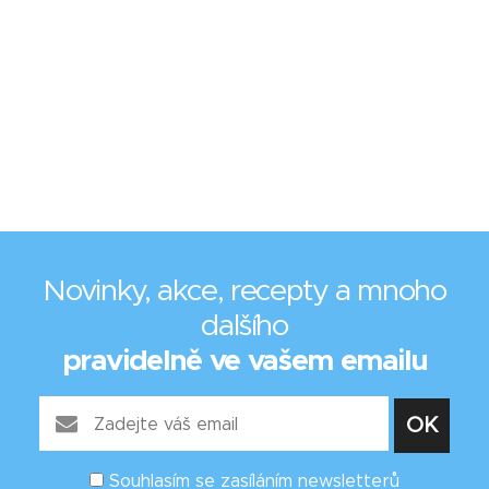
Novinky, akce, recepty a mnoho
dalšího
pravidelně ve vašem emailu
Souhlasím se zasíláním newsletterů