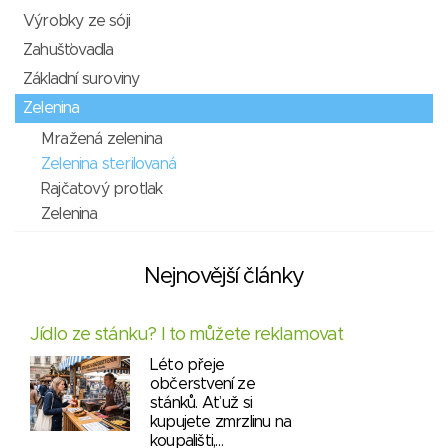
Výrobky ze sóji
Zahušťovadla
Základní suroviny
Zelenina
Mražená zelenina
Zelenina sterilovaná
Rajčatový protlak
Zelenina
Nejnovější články
Jídlo ze stánku? I to můžete reklamovat
Léto přeje
občerstvení ze
stánků. Ať už si
kupujete zmrzlinu na
koupališti,…