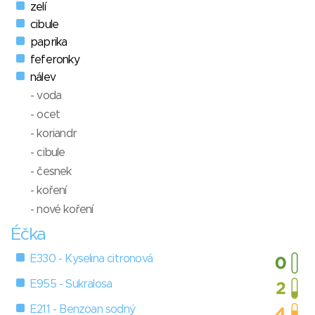
zelí
cibule
paprika
feferonky
nálev
- voda
- ocet
- koriandr
- cibule
- česnek
- koření
- nové koření
Éčka
E330 - Kyselina citronová
E955 - Sukralosa
E211 - Benzoan sodný