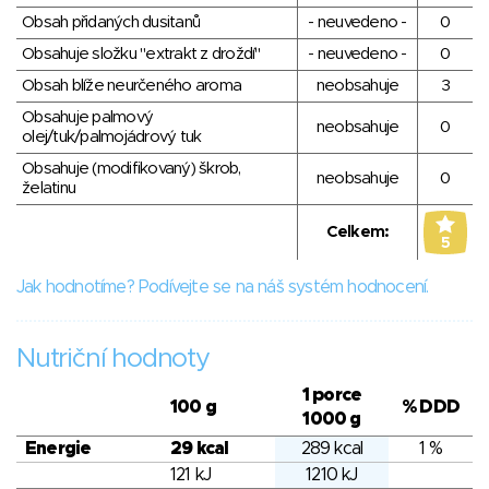
Obsah přidaných dusitanů
- neuvedeno -
0
Obsahuje složku "extrakt z droždí"
- neuvedeno -
0
Obsah blíže neurčeného aroma
neobsahuje
3
Obsahuje palmový
neobsahuje
0
olej/tuk/palmojádrový tuk
Obsahuje (modifikovaný) škrob,
neobsahuje
0
želatinu
Celkem:
5
Jak hodnotíme? Podívejte se na náš systém hodnocení.
Nutriční hodnoty
1 porce
100 g
% DDD
1000 g
Energie
29 kcal
289 kcal
1 %
121 kJ
1210 kJ