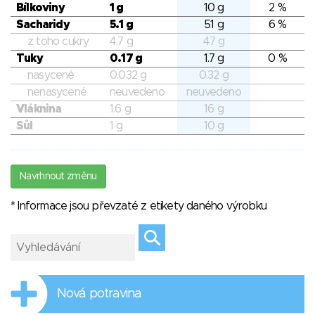
Bílkoviny
1 g
10 g
2 %
Sacharidy
5.1 g
51 g
6 %
z toho cukry
4.7 g
47 g
Tuky
0.17 g
1.7 g
0 %
nasycené
0.032 g
0.32 g
nenasycené
neuvedeno
neuvedeno
Vláknina
1.6 g
16 g
Sůl
1 g
10 g
Navrhnout změnu
* Informace jsou převzaté z etikety daného výrobku
Nová potravina