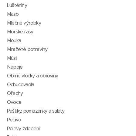
Luštěniny
Maso
Mléčné výrobky
Mořské řasy
Mouka
Mražené potraviny
Müsli
Nápoje
Obilné vločky a obiloviny
Ochucovadla
Ořechy
Ovoce
Paštiky, pomazánky a saláty
Pečivo
Polevy, zdobení