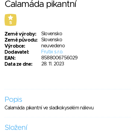
Čalamáda pikantní
5
Slovensko
Země výroby:
Slovensko
Země původu:
neuvedeno
Výrobce:
Frutix s.r.o.
Dodavatel:
8588006756029
EAN:
28. 11. 2023
Data ze dne:
Popis
Čalamáda pikantní ve sladkokyselém nálevu
Složení