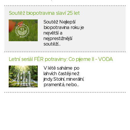
Soutěž biopotravina slaví 25 let
Soutěž Nejlepší
biopotravina roku je
největší a
nejprestižnější
soutěží…
Letní seriál FÉR potraviny: Co pijeme II - VODA
V létě saháme po
lahvích častěji než
jindy. Stolní, minerální,
pramenitá, nebo…