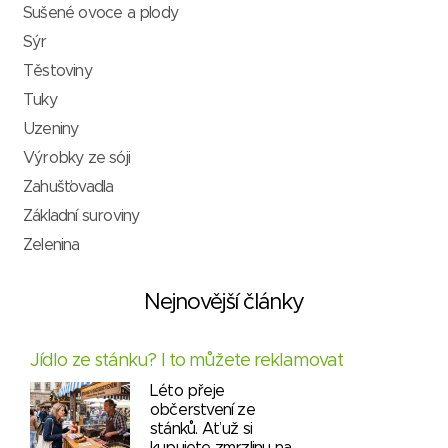
Sušené ovoce a plody
Sýr
Těstoviny
Tuky
Uzeniny
Výrobky ze sóji
Zahušťovadla
Základní suroviny
Zelenina
Nejnovější články
Jídlo ze stánku? I to můžete reklamovat
Léto přeje
občerstvení ze
stánků. Ať už si