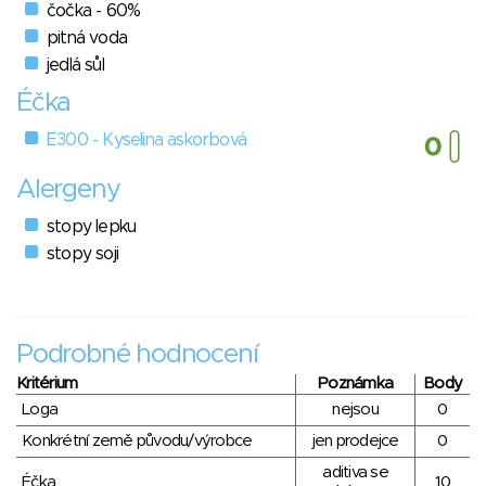
čočka - 60%
pitná voda
jedlá sůl
Éčka
E300 - Kyselina askorbová
Alergeny
stopy lepku
stopy soji
Podrobné hodnocení
Kritérium
Poznámka
Body
Loga
nejsou
0
Konkrétní země původu/výrobce
jen prodejce
0
aditiva se
Éčka
10