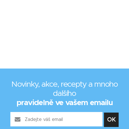
Novinky, akce, recepty a mnoho
dalšího
pravidelně ve vašem emailu