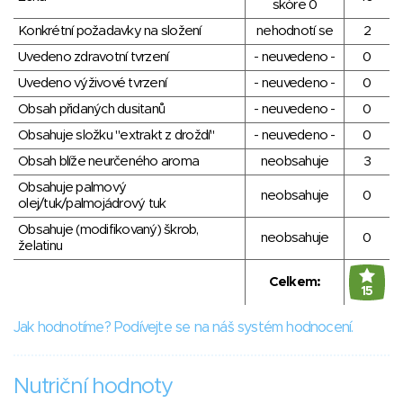
skóre 0
Konkrétní požadavky na složení
nehodnotí se
2
Uvedeno zdravotní tvrzení
- neuvedeno -
0
Uvedeno výživové tvrzení
- neuvedeno -
0
Obsah přidaných dusitanů
- neuvedeno -
0
Obsahuje složku "extrakt z droždí"
- neuvedeno -
0
Obsah blíže neurčeného aroma
neobsahuje
3
Obsahuje palmový
neobsahuje
0
olej/tuk/palmojádrový tuk
Obsahuje (modifikovaný) škrob,
neobsahuje
0
želatinu
Celkem:
15
Jak hodnotíme? Podívejte se na náš systém hodnocení.
Nutriční hodnoty