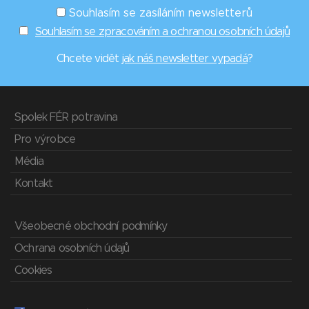
Souhlasím se zasíláním newsletterů
Souhlasím se zpracováním a ochranou osobních údajů
Chcete vidět
jak náš newsletter vypadá
?
Spolek FÉR potravina
Pro výrobce
Média
Kontakt
Všeobecné obchodní podmínky
Ochrana osobních údajů
Cookies