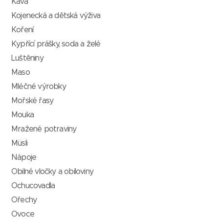
Káva
Kojenecká a dětská výživa
Koření
Kypřící prášky, soda a želé
Luštěniny
Maso
Mléčné výrobky
Mořské řasy
Mouka
Mražené potraviny
Müsli
Nápoje
Obilné vločky a obiloviny
Ochucovadla
Ořechy
Ovoce