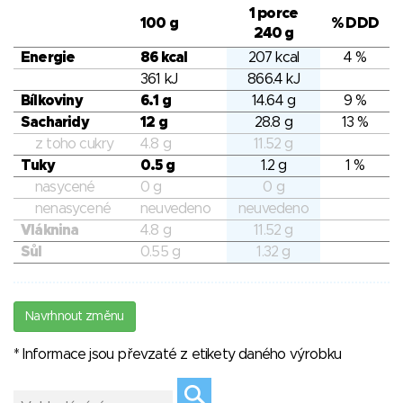
1 porce
100 g
% DDD
240 g
Energie
86 kcal
207 kcal
4 %
361 kJ
866.4 kJ
Bílkoviny
6.1 g
14.64 g
9 %
Sacharidy
12 g
28.8 g
13 %
z toho cukry
4.8 g
11.52 g
Tuky
0.5 g
1.2 g
1 %
nasycené
0 g
0 g
nenasycené
neuvedeno
neuvedeno
Vláknina
4.8 g
11.52 g
Sůl
0.55 g
1.32 g
Navrhnout změnu
* Informace jsou převzaté z etikety daného výrobku