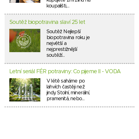
kupujete zmrzlinu na
koupališti,…
Soutěž biopotravina slaví 25 let
Soutěž Nejlepší
biopotravina roku je
největší a
nejprestižnější
soutěží…
Letní seriál FÉR potraviny: Co pijeme II - VODA
V létě saháme po
lahvích častěji než
jindy. Stolní, minerální,
pramenitá, nebo…