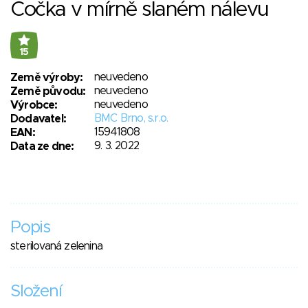
Čočka v mírně slaném nálevu
15
neuvedeno
Země výroby:
neuvedeno
Země původu:
neuvedeno
Výrobce:
BMC Brno, s.r.o.
Dodavatel:
15941808
EAN:
9. 3. 2022
Data ze dne:
Popis
sterilovaná zelenina
Složení