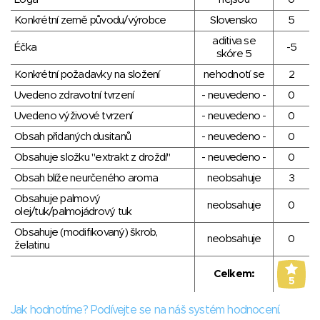
Konkrétní země původu/výrobce
Slovensko
5
aditiva se
Éčka
-5
skóre 5
Konkrétní požadavky na složení
nehodnotí se
2
Uvedeno zdravotní tvrzení
- neuvedeno -
0
Uvedeno výživové tvrzení
- neuvedeno -
0
Obsah přidaných dusitanů
- neuvedeno -
0
Obsahuje složku "extrakt z droždí"
- neuvedeno -
0
Obsah blíže neurčeného aroma
neobsahuje
3
Obsahuje palmový
neobsahuje
0
olej/tuk/palmojádrový tuk
Obsahuje (modifikovaný) škrob,
neobsahuje
0
želatinu
Celkem:
5
Jak hodnotíme? Podívejte se na náš systém hodnocení.