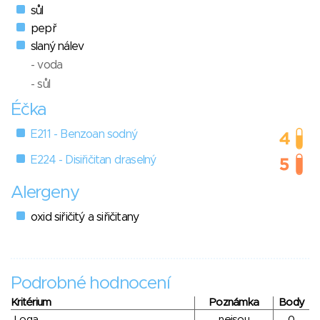
sůl
pepř
slaný nálev
- voda
- sůl
Éčka
E211 - Benzoan sodný
E224 - Disiřičitan draselný
Alergeny
oxid siřičitý a siřičitany
Podrobné hodnocení
Kritérium
Poznámka
Body
Loga
nejsou
0