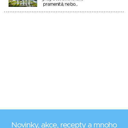
pramenitá, nebo…
Novinky, akce, recepty a mnoho