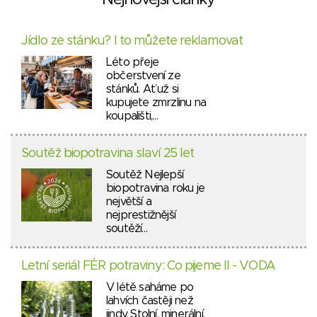
Nejnovější články
Jídlo ze stánku? I to můžete reklamovat
Léto přeje
občerstvení ze
stánků. Ať už si
kupujete zmrzlinu na
koupališti,…
Soutěž biopotravina slaví 25 let
Soutěž Nejlepší
biopotravina roku je
největší a
nejprestižnější
soutěží…
Letní seriál FÉR potraviny: Co pijeme II - VODA
V létě saháme po
lahvích častěji než
jindy. Stolní, minerální,