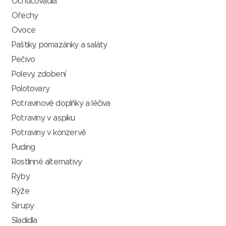
Ochucovadla
Ořechy
Ovoce
Paštiky, pomazánky a saláty
Pečivo
Polevy, zdobení
Polotovary
Potravinové doplňky a léčiva
Potraviny v aspiku
Potraviny v konzervě
Puding
Rostlinné alternativy
Ryby
Rýže
Sirupy
Sladidla