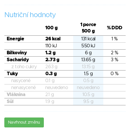
Nutriční hodnoty
1 porce
100 g
% DDD
500 g
Energie
26 kcal
131 kcal
1 %
110 kJ
550 kJ
Bílkoviny
1.2 g
6 g
2 %
Sacharidy
2.73 g
13.65 g
3 %
z toho cukry
2.63 g
13.15 g
Tuky
0.3 g
1.5 g
0 %
nasycené
0.1 g
0.5 g
nenasycené
neuvedeno
neuvedeno
Vláknina
2.1 g
10.5 g
Sůl
1.9 g
9.5 g
Navrhnout změnu