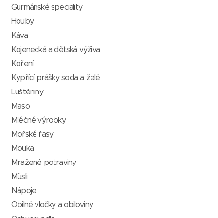
Gurmánské speciality
Houby
Káva
Kojenecká a dětská výživa
Koření
Kypřící prášky, soda a želé
Luštěniny
Maso
Mléčné výrobky
Mořské řasy
Mouka
Mražené potraviny
Müsli
Nápoje
Obilné vločky a obiloviny