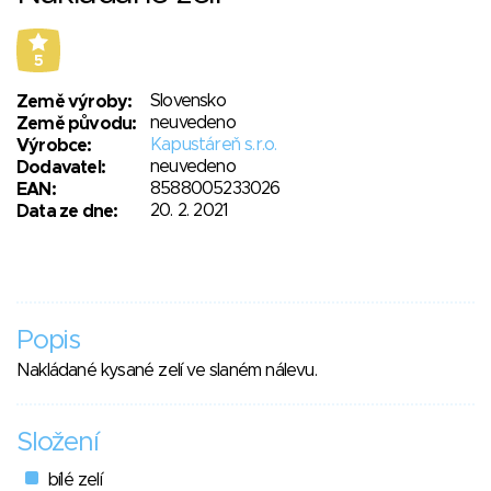
5
Slovensko
Země výroby:
neuvedeno
Země původu:
Kapustáreň s.r.o.
Výrobce:
neuvedeno
Dodavatel:
8588005233026
EAN:
20. 2. 2021
Data ze dne:
Popis
Nakládané kysané zelí ve slaném nálevu.
Složení
bílé zelí