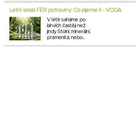
Letní seriál FÉR potraviny: Co pijeme II - VODA
V létě saháme po
lahvích častěji než
jindy. Stolní, minerální,
pramenitá, nebo…