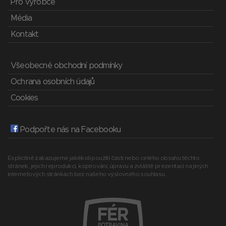
Pro výrobce
Média
Kontakt
Všeobecné obchodní podmínky
Ochrana osobních údajů
Cookies
Podpořte nás na Facebooku
Explicitně zakazujeme jakékoli použití části nebo celého obsahu těchto
stránek, jejich reprodukci, kopírování, úpravu a zvláště prezentaci na jiných
internetových stránkách bez našeho výslovného souhlasu.