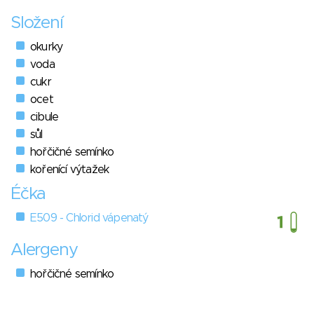
Složení
okurky
voda
cukr
ocet
cibule
sůl
hořčičné semínko
kořenící výtažek
Éčka
E509 - Chlorid vápenatý
Alergeny
hořčičné semínko