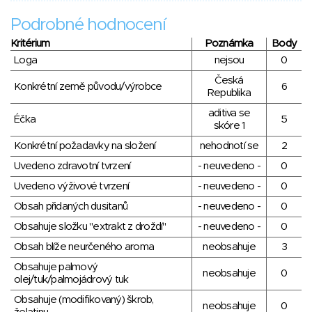
Podrobné hodnocení
Kritérium
Poznámka
Body
Loga
nejsou
0
Česká
Konkrétní země původu/výrobce
6
Republika
aditiva se
Éčka
5
skóre 1
Konkrétní požadavky na složení
nehodnotí se
2
Uvedeno zdravotní tvrzení
- neuvedeno -
0
Uvedeno výživové tvrzení
- neuvedeno -
0
Obsah přidaných dusitanů
- neuvedeno -
0
Obsahuje složku "extrakt z droždí"
- neuvedeno -
0
Obsah blíže neurčeného aroma
neobsahuje
3
Obsahuje palmový
neobsahuje
0
olej/tuk/palmojádrový tuk
Obsahuje (modifikovaný) škrob,
neobsahuje
0