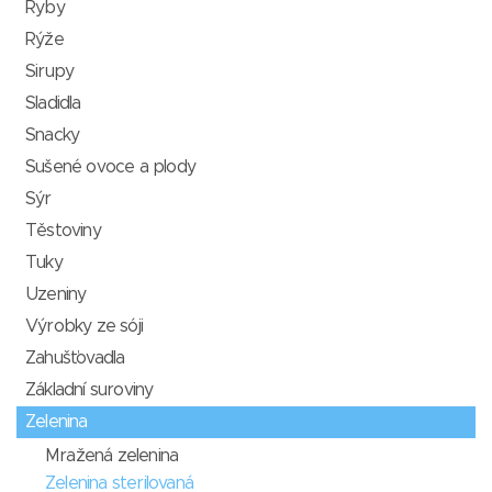
Ryby
Rýže
Sirupy
Sladidla
Snacky
Sušené ovoce a plody
Sýr
Těstoviny
Tuky
Uzeniny
Výrobky ze sóji
Zahušťovadla
Základní suroviny
Zelenina
Mražená zelenina
Zelenina sterilovaná