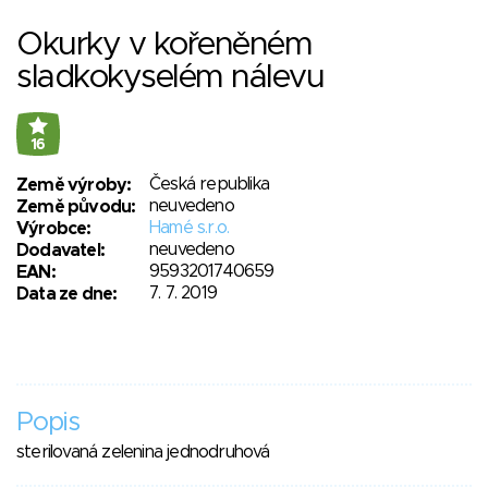
Okurky v kořeněném
sladkokyselém nálevu
16
Česká republika
Země výroby:
neuvedeno
Země původu:
Hamé s.r.o.
Výrobce:
neuvedeno
Dodavatel:
9593201740659
EAN:
7. 7. 2019
Data ze dne:
Popis
sterilovaná zelenina jednodruhová