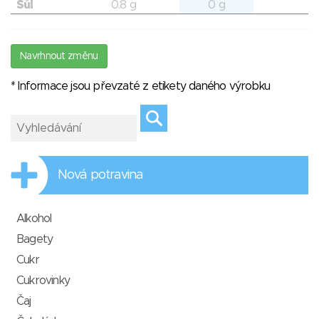
Sůl
0.8 g
0 g
Navrhnout změnu
* Informace jsou převzaté z etikety daného výrobku
Nová potravina
Alkohol
Bagety
Cukr
Cukrovinky
Čaj