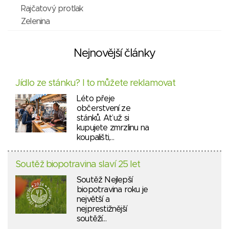
Rajčatový protlak
Zelenina
Nejnovější články
Jídlo ze stánku? I to můžete reklamovat
Léto přeje
občerstvení ze
stánků. Ať už si
kupujete zmrzlinu na
koupališti,…
Soutěž biopotravina slaví 25 let
Soutěž Nejlepší
biopotravina roku je
největší a
nejprestižnější
soutěží…