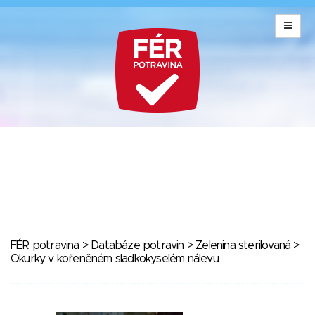
FÉR potravina
>
Databáze potravin
>
Zelenina sterilovaná
>
Okurky v kořeněném sladkokyselém nálevu