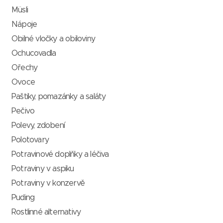
Müsli
Nápoje
Obilné vločky a obiloviny
Ochucovadla
Ořechy
Ovoce
Paštiky, pomazánky a saláty
Pečivo
Polevy, zdobení
Polotovary
Potravinové doplňky a léčiva
Potraviny v aspiku
Potraviny v konzervě
Puding
Rostlinné alternativy