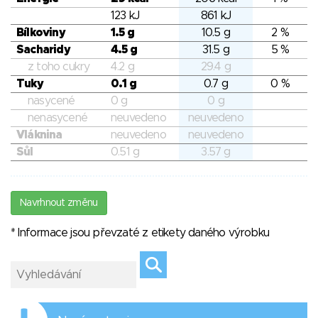
123 kJ
861 kJ
Bílkoviny
1.5 g
10.5 g
2 %
Sacharidy
4.5 g
31.5 g
5 %
z toho cukry
4.2 g
29.4 g
Tuky
0.1 g
0.7 g
0 %
nasycené
0 g
0 g
nenasycené
neuvedeno
neuvedeno
Vláknina
neuvedeno
neuvedeno
Sůl
0.51 g
3.57 g
Navrhnout změnu
* Informace jsou převzaté z etikety daného výrobku