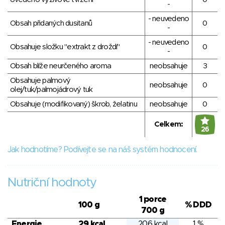
-
- neuvedeno
Obsah přidaných dusitanů
0
-
- neuvedeno
Obsahuje složku "extrakt z droždí"
0
-
Obsah blíže neurčeného aroma
neobsahuje
3
Obsahuje palmový
neobsahuje
0
olej/tuk/palmojádrový tuk
Obsahuje (modifikovaný) škrob, želatinu
neobsahuje
0
Celkem:
26
Jak hodnotíme? Podívejte se na náš systém hodnocení.
Nutriční hodnoty
1 porce
100 g
% DDD
700 g
Energie
29 kcal
206 kcal
1 %