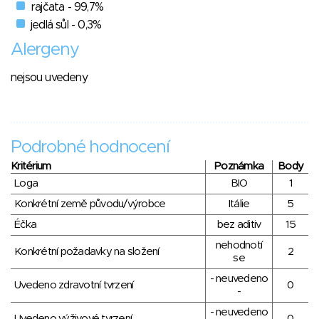
rajčata - 99,7%
jedlá sůl - 0,3%
Alergeny
nejsou uvedeny
Podrobné hodnocení
Kritérium
Poznámka
Body
Loga
BIO
1
Konkrétní země původu/výrobce
Itálie
5
Éčka
bez aditiv
15
nehodnotí
Konkrétní požadavky na složení
2
se
- neuvedeno
Uvedeno zdravotní tvrzení
0
-
- neuvedeno
Uvedeno výživové tvrzení
0