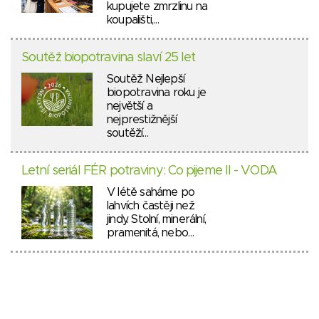
kupujete zmrzlinu na
koupališti,…
Soutěž biopotravina slaví 25 let
Soutěž Nejlepší
biopotravina roku je
největší a
nejprestižnější
soutěží…
Letní seriál FÉR potraviny: Co pijeme II - VODA
V létě saháme po
lahvích častěji než
jindy. Stolní, minerální,
pramenitá, nebo…