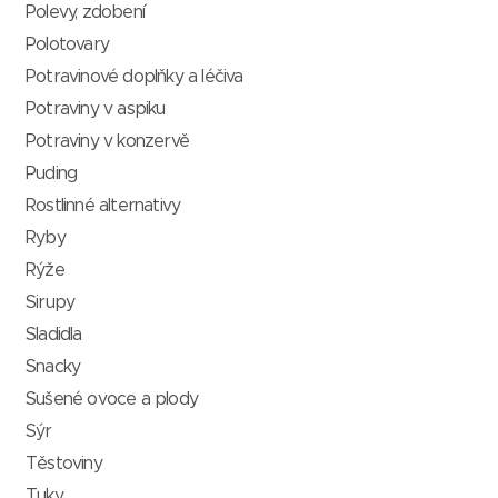
Polevy, zdobení
Polotovary
Potravinové doplňky a léčiva
Potraviny v aspiku
Potraviny v konzervě
Puding
Rostlinné alternativy
Ryby
Rýže
Sirupy
Sladidla
Snacky
Sušené ovoce a plody
Sýr
Těstoviny
Tuky