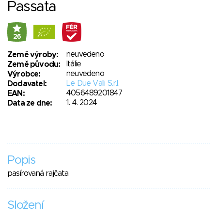
Passata
26
neuvedeno
Země výroby:
Itálie
Země původu:
neuvedeno
Výrobce:
Le Due Valli S.r.l.
Dodavatel:
4056489201847
EAN:
1. 4. 2024
Data ze dne:
Popis
pasírovaná rajčata
Složení