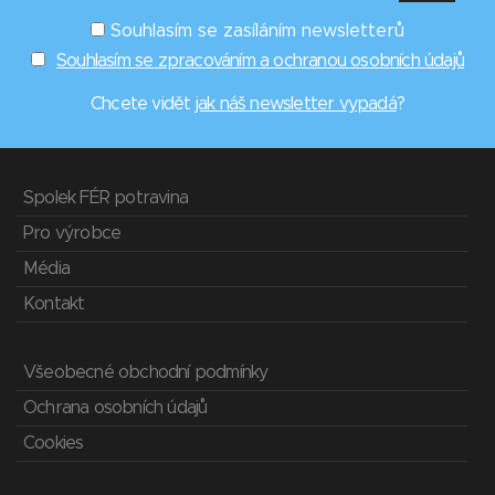
Souhlasím se zasíláním newsletterů
Souhlasím se zpracováním a ochranou osobních údajů
Chcete vidět
jak náš newsletter vypadá
?
Spolek FÉR potravina
Pro výrobce
Média
Kontakt
Všeobecné obchodní podmínky
Ochrana osobních údajů
Cookies