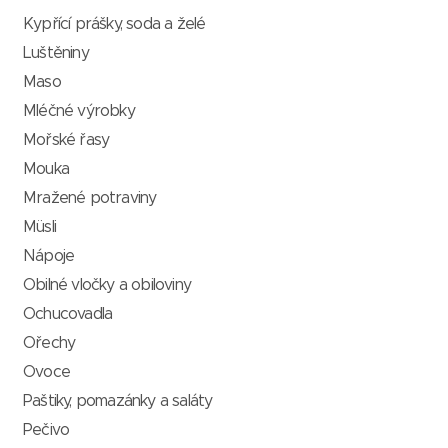
Kypřící prášky, soda a želé
Luštěniny
Maso
Mléčné výrobky
Mořské řasy
Mouka
Mražené potraviny
Müsli
Nápoje
Obilné vločky a obiloviny
Ochucovadla
Ořechy
Ovoce
Paštiky, pomazánky a saláty
Pečivo