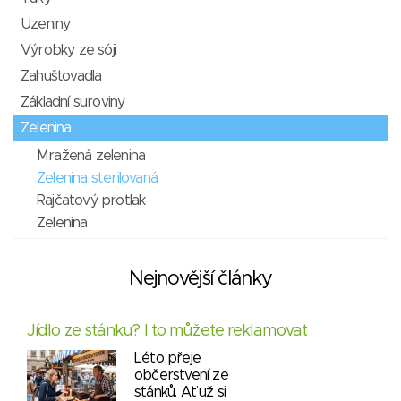
Uzeniny
Výrobky ze sóji
Zahušťovadla
Základní suroviny
Zelenina
Mražená zelenina
Zelenina sterilovaná
Rajčatový protlak
Zelenina
Nejnovější články
Jídlo ze stánku? I to můžete reklamovat
Léto přeje
občerstvení ze
stánků. Ať už si