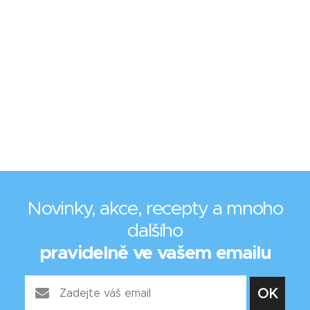
Novinky, akce, recepty a mnoho
dalšího
pravidelně ve vašem emailu