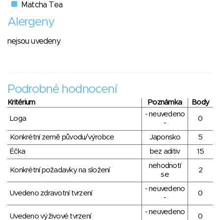
Matcha Tea
Alergeny
nejsou uvedeny
Podrobné hodnocení
Kritérium
Poznámka
Body
- neuvedeno
Loga
0
-
Konkrétní země původu/výrobce
Japonsko
5
Éčka
bez aditiv
15
nehodnotí
Konkrétní požadavky na složení
2
se
- neuvedeno
Uvedeno zdravotní tvrzení
0
-
- neuvedeno
Uvedeno výživové tvrzení
0