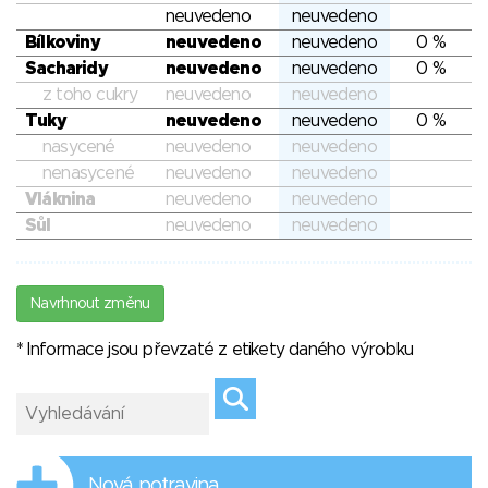
neuvedeno
neuvedeno
Bílkoviny
neuvedeno
neuvedeno
0 %
Sacharidy
neuvedeno
neuvedeno
0 %
z toho cukry
neuvedeno
neuvedeno
Tuky
neuvedeno
neuvedeno
0 %
nasycené
neuvedeno
neuvedeno
nenasycené
neuvedeno
neuvedeno
Vláknina
neuvedeno
neuvedeno
Sůl
neuvedeno
neuvedeno
Navrhnout změnu
* Informace jsou převzaté z etikety daného výrobku
Nová potravina