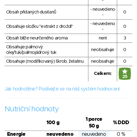
-
- neuvedeno
Obsah přidaných dusitanů
0
-
- neuvedeno
Obsahuje složku "extrakt z droždí"
0
-
Obsah blíže neurčeného aroma
není
3
Obsahuje palmový
neobsahuje
0
olej/tuk/palmojádrový tuk
Obsahuje (modifikovaný) škrob, želatinu
neobsahuje
0
Celkem:
25
Jak hodnotíme? Podívejte se na náš systém hodnocení.
Nutriční hodnoty
1 porce
100 g
% DDD
50 g
Energie
neuvedeno
neuvedeno
0 %