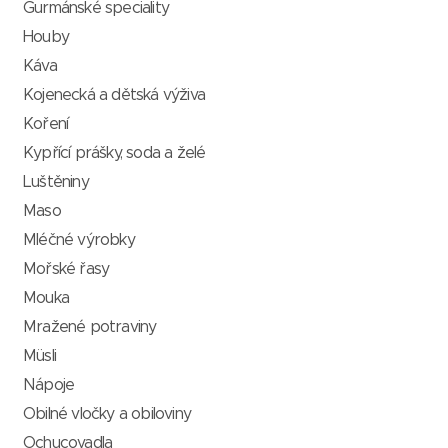
Gurmánské speciality
Houby
Káva
Kojenecká a dětská výživa
Koření
Kypřící prášky, soda a želé
Luštěniny
Maso
Mléčné výrobky
Mořské řasy
Mouka
Mražené potraviny
Müsli
Nápoje
Obilné vločky a obiloviny
Ochucovadla