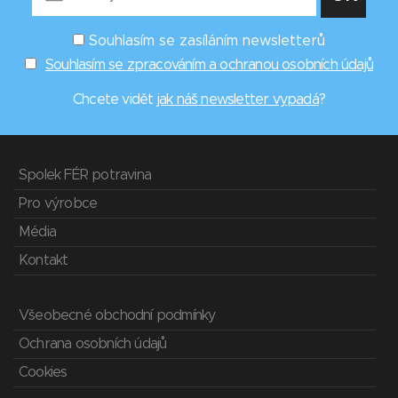
Souhlasím se zasíláním newsletterů
Souhlasím se zpracováním a ochranou osobních údajů
Chcete vidět
jak náš newsletter vypadá
?
Spolek FÉR potravina
Pro výrobce
Média
Kontakt
Všeobecné obchodní podmínky
Ochrana osobních údajů
Cookies