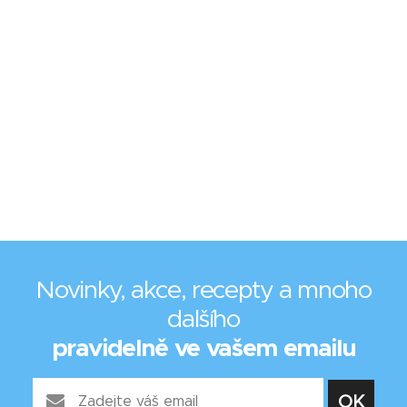
Novinky, akce, recepty a mnoho
dalšího
pravidelně ve vašem emailu