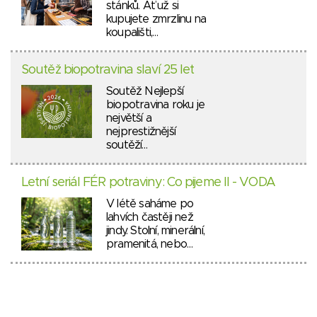
stánků. Ať už si
kupujete zmrzlinu na
koupališti,…
Soutěž biopotravina slaví 25 let
Soutěž Nejlepší
biopotravina roku je
největší a
nejprestižnější
soutěží…
Letní seriál FÉR potraviny: Co pijeme II - VODA
V létě saháme po
lahvích častěji než
jindy. Stolní, minerální,
pramenitá, nebo…