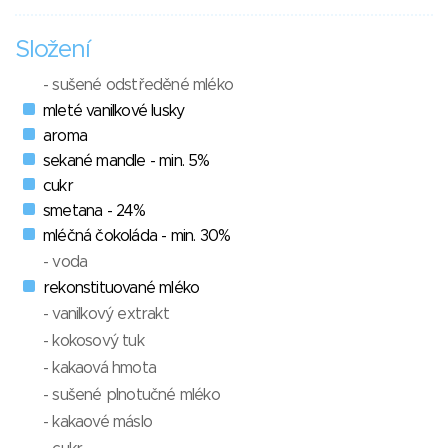
Složení
- sušené odstředěné mléko
mleté vanilkové lusky
aroma
sekané mandle - min. 5%
cukr
smetana - 24%
mléčná čokoláda - min. 30%
- voda
rekonstituované mléko
- vanilkový extrakt
- kokosový tuk
- kakaová hmota
- sušené plnotučné mléko
- kakaové máslo