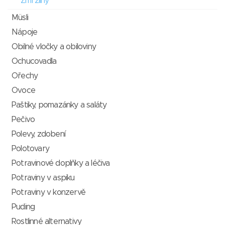
Zmrzliny
Müsli
Nápoje
Obilné vločky a obiloviny
Ochucovadla
Ořechy
Ovoce
Paštiky, pomazánky a saláty
Pečivo
Polevy, zdobení
Polotovary
Potravinové doplňky a léčiva
Potraviny v aspiku
Potraviny v konzervě
Puding
Rostlinné alternativy