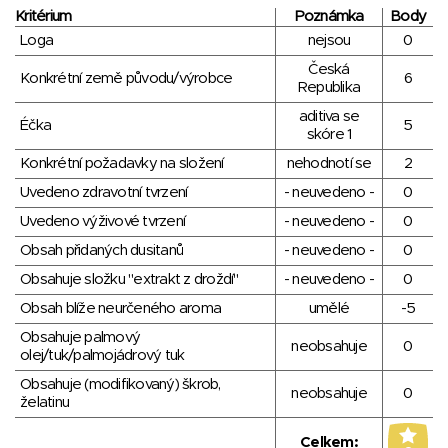
Kritérium
Poznámka
Body
Loga
nejsou
0
Česká
Konkrétní země původu/výrobce
6
Republika
aditiva se
Éčka
5
skóre 1
Konkrétní požadavky na složení
nehodnotí se
2
Uvedeno zdravotní tvrzení
- neuvedeno -
0
Uvedeno výživové tvrzení
- neuvedeno -
0
Obsah přidaných dusitanů
- neuvedeno -
0
Obsahuje složku "extrakt z droždí"
- neuvedeno -
0
Obsah blíže neurčeného aroma
umělé
-5
Obsahuje palmový
neobsahuje
0
olej/tuk/palmojádrový tuk
Obsahuje (modifikovaný) škrob,
neobsahuje
0
želatinu
Celkem: