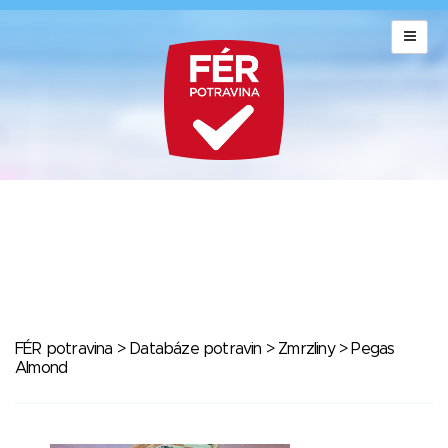
FÉR potravina
>
Databáze potravin
>
Zmrzliny
> Pegas
Almond