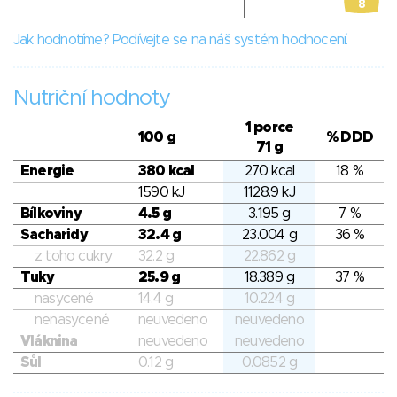
8
Jak hodnotíme? Podívejte se na náš systém hodnocení.
Nutriční hodnoty
1 porce
100 g
% DDD
71 g
Energie
380 kcal
270 kcal
18 %
1590 kJ
1128.9 kJ
Bílkoviny
4.5 g
3.195 g
7 %
Sacharidy
32.4 g
23.004 g
36 %
z toho cukry
32.2 g
22.862 g
Tuky
25.9 g
18.389 g
37 %
nasycené
14.4 g
10.224 g
nenasycené
neuvedeno
neuvedeno
Vláknina
neuvedeno
neuvedeno
Sůl
0.12 g
0.0852 g