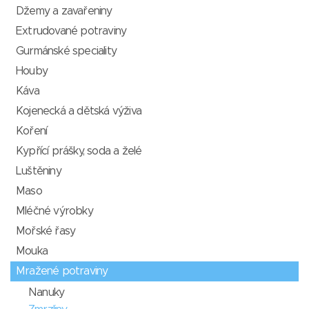
Džemy a zavařeniny
Extrudované potraviny
Gurmánské speciality
Houby
Káva
Kojenecká a dětská výživa
Koření
Kypřící prášky, soda a želé
Luštěniny
Maso
Mléčné výrobky
Mořské řasy
Mouka
Mražené potraviny
Nanuky