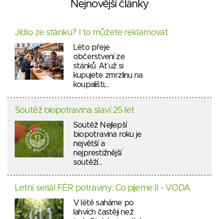
Nejnovější články
Jídlo ze stánku? I to můžete reklamovat
Léto přeje
občerstvení ze
stánků. Ať už si
kupujete zmrzlinu na
koupališti,…
Soutěž biopotravina slaví 25 let
Soutěž Nejlepší
biopotravina roku je
největší a
nejprestižnější
soutěží…
Letní seriál FÉR potraviny: Co pijeme II - VODA
V létě saháme po
lahvích častěji než