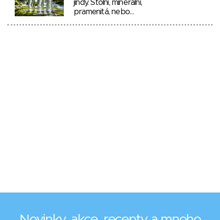
jindy. Stolní, minerální,
pramenitá, nebo…
Novinky, akce, recepty a mnoho