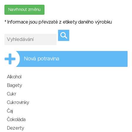
Navrhnout změnu
* Informace jsou převzaté z etikety daného výrobku
Nová potravina
Alkohol
Bagety
Cukr
Cukrovinky
Čaj
Čokoláda
Dezerty