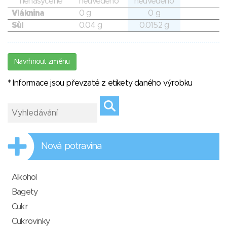
nenasycené
neuvedeno
neuvedeno
Vláknina
0 g
0 g
Sůl
0.04 g
0.0152 g
Navrhnout změnu
* Informace jsou převzaté z etikety daného výrobku
Nová potravina
Alkohol
Bagety
Cukr
Cukrovinky