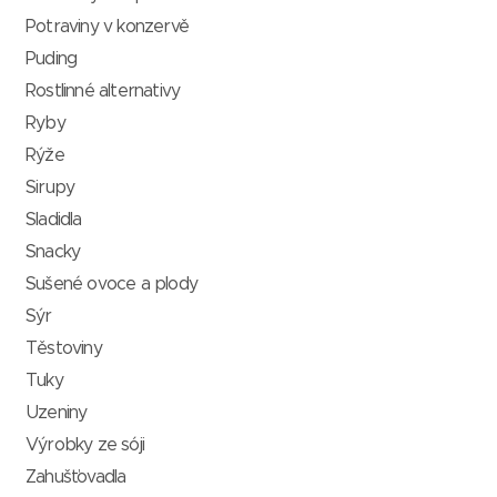
Potraviny v konzervě
Puding
Rostlinné alternativy
Ryby
Rýže
Sirupy
Sladidla
Snacky
Sušené ovoce a plody
Sýr
Těstoviny
Tuky
Uzeniny
Výrobky ze sóji
Zahušťovadla