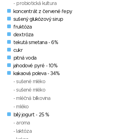
- probiotická kultura
koncentrát z červené řepy
sušený glukózový sirup
fruktóza
dextróza
tekutá smetana - 6%
cukr
pitná voda
jahodové pyré - 10%
kakaová poleva - 34%
- sušené mléko
- sušené mléko
- mléčná bílkovina
- mléko
bílý jogurt - 25 %
- aroma
- laktóza