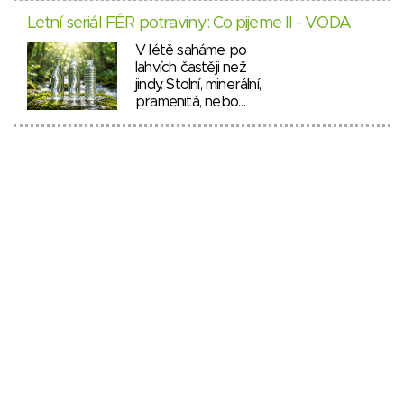
Letní seriál FÉR potraviny: Co pijeme II - VODA
V létě saháme po
lahvích častěji než
jindy. Stolní, minerální,
pramenitá, nebo…