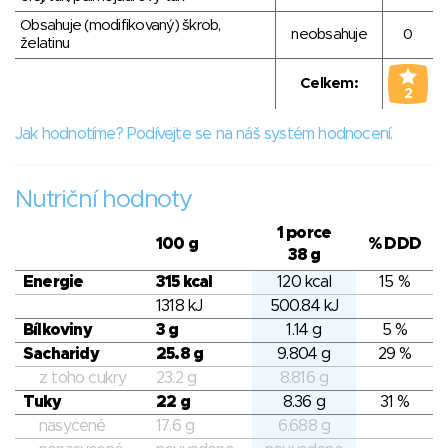
Obsahuje (modifikovaný) škrob,
neobsahuje
0
želatinu
Celkem:
2
Jak hodnotíme? Podívejte se na náš systém hodnocení.
Nutriční hodnoty
1 porce
100 g
% DDD
38 g
Energie
315 kcal
120 kcal
15 %
1318 kJ
500.84 kJ
Bílkoviny
3 g
1.14 g
5 %
Sacharidy
25.8 g
9.804 g
29 %
z toho cukry
23.2 g
8.816 g
Tuky
22 g
8.36 g
31 %
nasycené
17.6 g
6.688 g