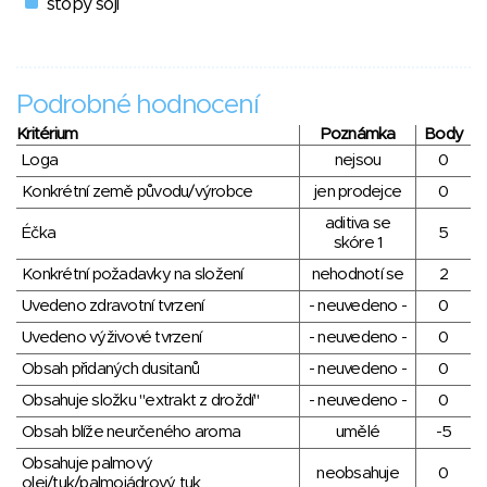
stopy soji
Podrobné hodnocení
Kritérium
Poznámka
Body
Loga
nejsou
0
Konkrétní země původu/výrobce
jen prodejce
0
aditiva se
Éčka
5
skóre 1
Konkrétní požadavky na složení
nehodnotí se
2
Uvedeno zdravotní tvrzení
- neuvedeno -
0
Uvedeno výživové tvrzení
- neuvedeno -
0
Obsah přidaných dusitanů
- neuvedeno -
0
Obsahuje složku "extrakt z droždí"
- neuvedeno -
0
Obsah blíže neurčeného aroma
umělé
-5
Obsahuje palmový
neobsahuje
0
olej/tuk/palmojádrový tuk