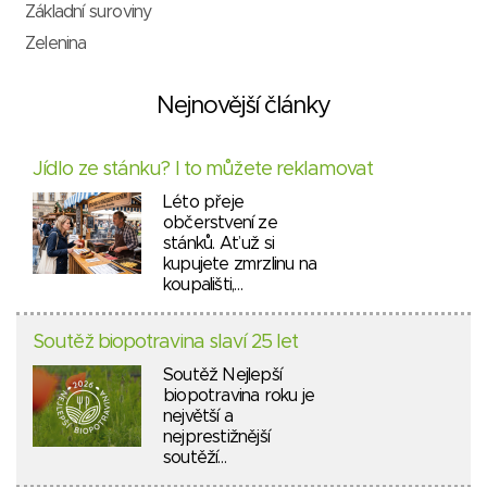
Základní suroviny
Zelenina
Nejnovější články
Jídlo ze stánku? I to můžete reklamovat
Léto přeje
občerstvení ze
stánků. Ať už si
kupujete zmrzlinu na
koupališti,…
Soutěž biopotravina slaví 25 let
Soutěž Nejlepší
biopotravina roku je
největší a
nejprestižnější
soutěží…