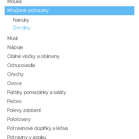
Mouka
Mražené potraviny
Nanuky
Zmrzliny
Müsli
Nápoje
Obilné vločky a obiloviny
Ochucovadla
Ořechy
Ovoce
Paštiky, pomazánky a saláty
Pečivo
Polevy, zdobení
Polotovary
Potravinové doplňky a léčiva
Potraviny v aspiku