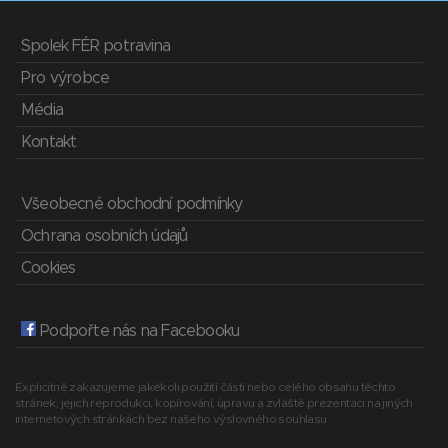
Spolek FÉR potravina
Pro výrobce
Média
Kontakt
Všeobecné obchodní podmínky
Ochrana osobních údajů
Cookies
Podpořte nás na Facebooku
Explicitně zakazujeme jakékoli použití části nebo celého obsahu těchto
stránek, jejich reprodukci, kopírování, úpravu a zvláště prezentaci na jiných
internetových stránkách bez našeho výslovného souhlasu.