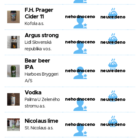
F.H. Prager
Cider 11
nehodnoceno
neuvedeno
Kofola a.s.
Argus strong
nehodnoceno
Lidl Slovenská
neuvedeno
republika v.o.s.
Bear beer
IPA
nehodnoceno
neuvedeno
Harboes Bryggeri
A/S
Vodka
nehodnoceno
Palírna U Zeleného
neuvedeno
stromu a.s.
Nicolaus lime
nehodnoceno
neuvedeno
St. Nicolaus a.s.