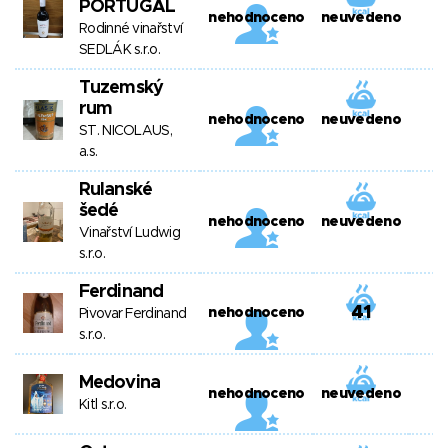
PORTUGAL
nehodnoceno
neuvedeno
Rodinné vinařství
SEDLÁK s.r.o.
Tuzemský
rum
nehodnoceno
neuvedeno
ST. NICOLAUS,
a.s.
Rulanské
šedé
nehodnoceno
neuvedeno
Vinařství Ludwig
s.r.o.
Ferdinand
41
nehodnoceno
Pivovar Ferdinand
s.r.o.
Medovina
nehodnoceno
neuvedeno
Kitl s.r.o.