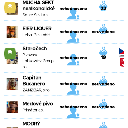
MUCHA SEKT
5
nealkoholické
22
nehodnoceno
Soare Sekt a.s
EIER LIQUER
nehodnoceno
neuvedeno
Lehar Ges mbH
Staročech
22
Pivovary
19
nehodnoceno
Lobkowicz Group,
a.s.
Capitan
Bucanero
nehodnoceno
neuvedeno
ZANZIBAR, s.r.o.
Medové pivo
nehodnoceno
neuvedeno
Primátor a.s.
MODRÝ