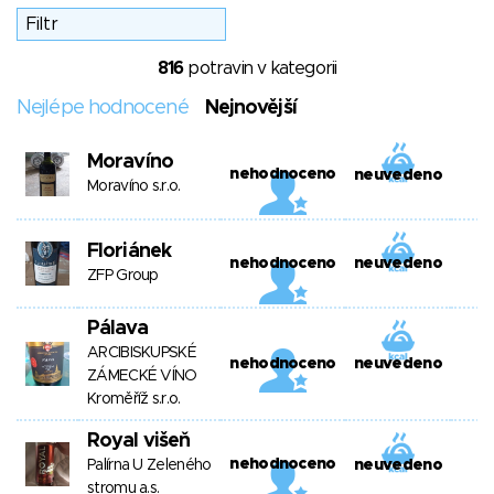
816
potravin v kategorii
Nejlépe hodnocené
Nejnovější
Moravíno
nehodnoceno
neuvedeno
Moravíno s.r.o.
Floriánek
nehodnoceno
neuvedeno
ZFP Group
Pálava
ARCIBISKUPSKÉ
nehodnoceno
neuvedeno
ZÁMECKÉ VÍNO
Kroměříž s.r.o.
Royal višeň
nehodnoceno
Palírna U Zeleného
neuvedeno
stromu a.s.