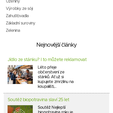
Uzeniny
Výrobky ze sóji
Zahušťovadla
Základní suroviny
Zelenina
Nejnovější články
Jídlo ze stánku? I to můžete reklamovat
Léto přeje
občerstvení ze
stánků. Ať už si
kupujete zmrzlinu na
koupališti,…
Soutěž biopotravina slaví 25 let
Soutěž Nejlepší
biopotravina roku je