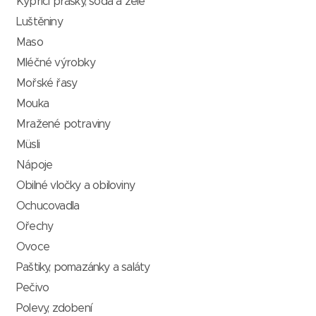
Kypřící prášky, soda a želé
Luštěniny
Maso
Mléčné výrobky
Mořské řasy
Mouka
Mražené potraviny
Müsli
Nápoje
Obilné vločky a obiloviny
Ochucovadla
Ořechy
Ovoce
Paštiky, pomazánky a saláty
Pečivo
Polevy, zdobení