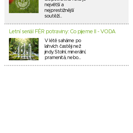
největší a
nejprestižnější
soutěží…
Letní seriál FÉR potraviny: Co pijeme II - VODA
V létě saháme po
lahvích častěji než
jindy. Stolní, minerální,
pramenitá, nebo…