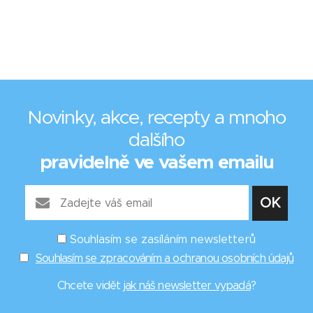
Novinky, akce, recepty a mnoho
dalšího
pravidelně ve vašem emailu
Souhlasím se zasíláním newsletterů
Souhlasím se zpracováním a ochranou osobních údajů
Chcete vidět
jak náš newsletter vypadá
?