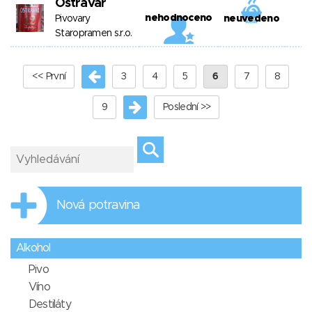
Ostravar
nehodnoceno
Pivovary
neuvedeno
Staropramen s.r.o.
<< První
3
4
5
6
7
8
9
Poslední >>
Nová potravina
Alkohol
Pivo
Víno
Destiláty