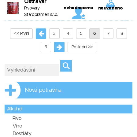
Ostravar
nehodnoceno
Pivovary
neuvedeno
Staropramen s.r.o.
<< První
3
4
5
6
7
8
9
Poslední >>
Nová potravina
Alkohol
Pivo
Víno
Destiláty