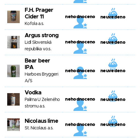
F.H. Prager
Cider 11
nehodnoceno
neuvedeno
Kofola a.s.
Argus strong
nehodnoceno
Lidl Slovenská
neuvedeno
republika v.o.s.
Bear beer
IPA
nehodnoceno
neuvedeno
Harboes Bryggeri
A/S
Vodka
nehodnoceno
Palírna U Zeleného
neuvedeno
stromu a.s.
Nicolaus lime
nehodnoceno
neuvedeno
St. Nicolaus a.s.