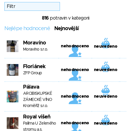
816
potravin v kategorii
Nejlépe hodnocené
Nejnovější
Moravíno
nehodnoceno
neuvedeno
Moravíno s.r.o.
Floriánek
nehodnoceno
neuvedeno
ZFP Group
Pálava
ARCIBISKUPSKÉ
nehodnoceno
neuvedeno
ZÁMECKÉ VÍNO
Kroměříž s.r.o.
Royal višeň
nehodnoceno
Palírna U Zeleného
neuvedeno
stromu a.s.