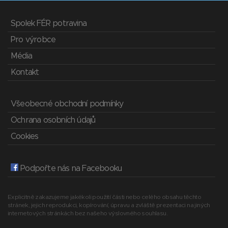
Spolek FÉR potravina
Pro výrobce
Média
Kontakt
Všeobecné obchodní podmínky
Ochrana osobních údajů
Cookies
Podpořte nás na Facebooku
Explicitně zakazujeme jakékoli použití části nebo celého obsahu těchto
stránek, jejich reprodukci, kopírování, úpravu a zvláště prezentaci na jiných
internetových stránkách bez našeho výslovného souhlasu.