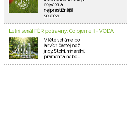
největší a
nejprestižnější
soutěží…
Letní seriál FÉR potraviny: Co pijeme II - VODA
V létě saháme po
lahvích častěji než
jindy. Stolní, minerální,
pramenitá, nebo…