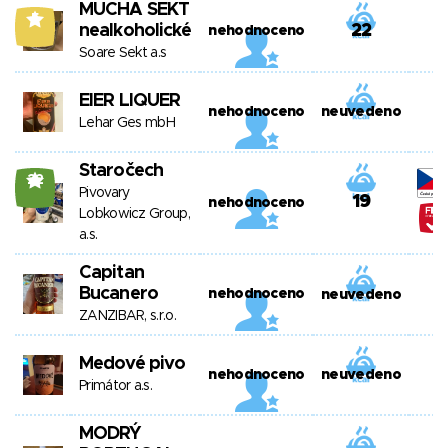
MUCHA SEKT
5
nealkoholické
22
nehodnoceno
Soare Sekt a.s
EIER LIQUER
nehodnoceno
neuvedeno
Lehar Ges mbH
Staročech
22
Pivovary
19
nehodnoceno
Lobkowicz Group,
a.s.
Capitan
Bucanero
nehodnoceno
neuvedeno
ZANZIBAR, s.r.o.
Medové pivo
nehodnoceno
neuvedeno
Primátor a.s.
MODRÝ