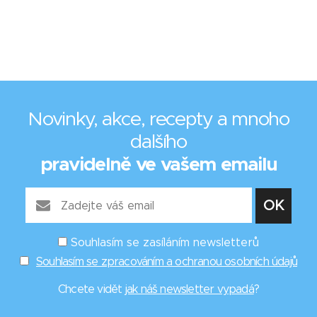
Novinky, akce, recepty a mnoho
dalšího
pravidelně ve vašem emailu
Souhlasím se zasíláním newsletterů
Souhlasím se zpracováním a ochranou osobních údajů
Chcete vidět
jak náš newsletter vypadá
?