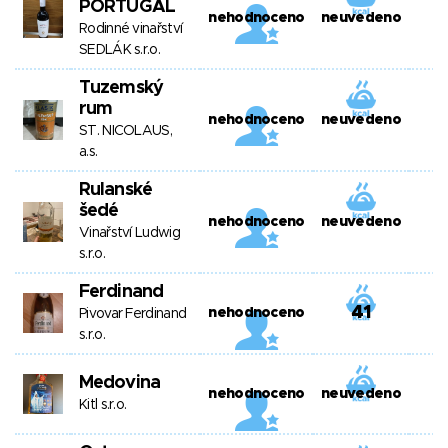
PORTUGAL
nehodnoceno
neuvedeno
Rodinné vinařství
SEDLÁK s.r.o.
Tuzemský
rum
nehodnoceno
neuvedeno
ST. NICOLAUS,
a.s.
Rulanské
šedé
nehodnoceno
neuvedeno
Vinařství Ludwig
s.r.o.
Ferdinand
41
nehodnoceno
Pivovar Ferdinand
s.r.o.
Medovina
nehodnoceno
neuvedeno
Kitl s.r.o.