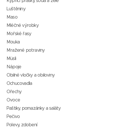
Kypřící prášky, soda a želé
Luštěniny
Maso
Mléčné výrobky
Mořské řasy
Mouka
Mražené potraviny
Müsli
Nápoje
Obilné vločky a obiloviny
Ochucovadla
Ořechy
Ovoce
Paštiky, pomazánky a saláty
Pečivo
Polevy, zdobení