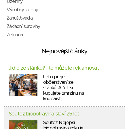
Uzeniny
Výrobky ze sóji
Zahušťovadla
Základní suroviny
Zelenina
Nejnovější články
Jídlo ze stánku? I to můžete reklamovat
Léto přeje
občerstvení ze
stánků. Ať už si
kupujete zmrzlinu na
koupališti,…
Soutěž biopotravina slaví 25 let
Soutěž Nejlepší
biopotravina roku je