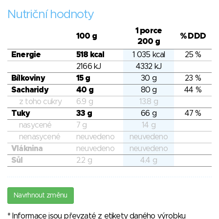
Nutriční hodnoty
1 porce
100 g
% DDD
200 g
Energie
518 kcal
1 035 kcal
25 %
2166 kJ
4332 kJ
Bílkoviny
15 g
30 g
23 %
Sacharidy
40 g
80 g
44 %
z toho cukry
6.9 g
13.8 g
Tuky
33 g
66 g
47 %
nasycené
7 g
14 g
nenasycené
neuvedeno
neuvedeno
Vláknina
neuvedeno
neuvedeno
Sůl
2.2 g
4.4 g
Navrhnout změnu
* Informace jsou převzaté z etikety daného výrobku