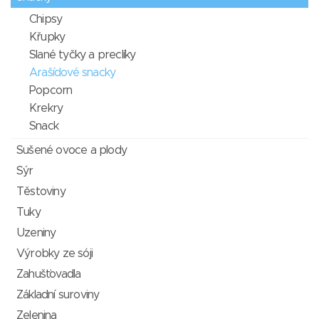
Chipsy
Křupky
Slané tyčky a preclíky
Arašídové snacky
Popcorn
Krekry
Snack
Sušené ovoce a plody
Sýr
Těstoviny
Tuky
Uzeniny
Výrobky ze sóji
Zahušťovadla
Základní suroviny
Zelenina