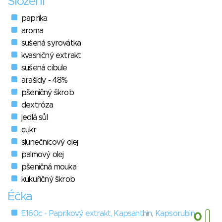
Složení
paprika
aroma
sušená syrovátka
kvasničný extrakt
sušená cibule
arašídy - 48%
pšeničný škrob
dextróza
jedlá sůl
cukr
slunečnicový olej
palmový olej
pšeničná mouka
kukuřičný škrob
Éčka
E160c - Paprikový extrakt, Kapsanthin, Kapsorubin