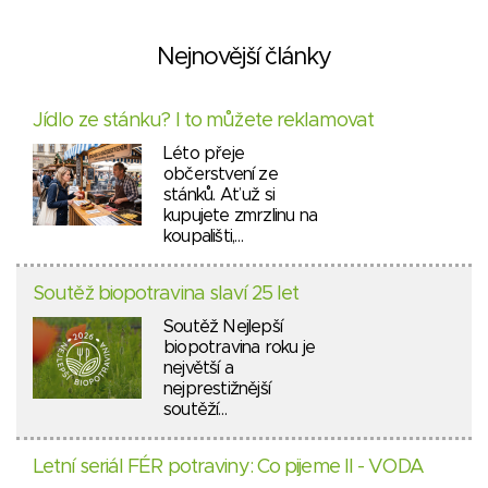
Nejnovější články
Jídlo ze stánku? I to můžete reklamovat
Léto přeje
občerstvení ze
stánků. Ať už si
kupujete zmrzlinu na
koupališti,…
Soutěž biopotravina slaví 25 let
Soutěž Nejlepší
biopotravina roku je
největší a
nejprestižnější
soutěží…
Letní seriál FÉR potraviny: Co pijeme II - VODA