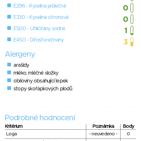
E296 - Kyselina jablečná
E330 - Kyselina citronová
E500 - Uhličitany sodné
E450 - Difosforečnany
Alergeny
arašídy
mléko, mléčné složky
obiloviny obsahující lepek
stopy skořápkových plodů
Podrobné hodnocení
Kritérium
Poznámka
Body
Loga
- neuvedeno -
0