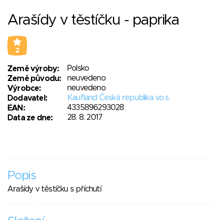
Arašídy v těstíčku - paprika
2
Polsko
Země výroby:
neuvedeno
Země původu:
neuvedeno
Výrobce:
Kaufland Česká republika v.o.s.
Dodavatel:
4335896293028
EAN:
28. 8. 2017
Data ze dne:
Popis
Arašídy v těstíčku s příchutí