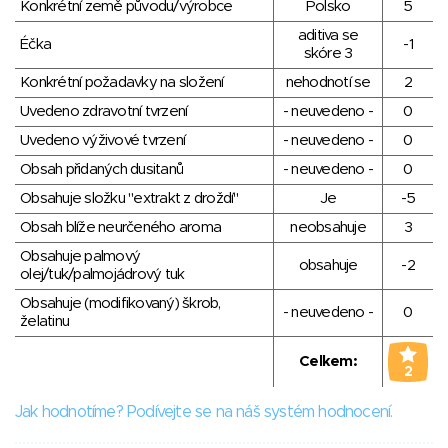
Konkrétní země původu/výrobce
Polsko
5
aditiva se
Éčka
-1
skóre 3
Konkrétní požadavky na složení
nehodnotí se
2
Uvedeno zdravotní tvrzení
- neuvedeno -
0
Uvedeno výživové tvrzení
- neuvedeno -
0
Obsah přidaných dusitanů
- neuvedeno -
0
Obsahuje složku "extrakt z droždí"
Je
-5
Obsah blíže neurčeného aroma
neobsahuje
3
Obsahuje palmový
obsahuje
-2
olej/tuk/palmojádrový tuk
Obsahuje (modifikovaný) škrob,
- neuvedeno -
0
želatinu
Celkem:
2
Jak hodnotíme? Podívejte se na náš systém hodnocení.