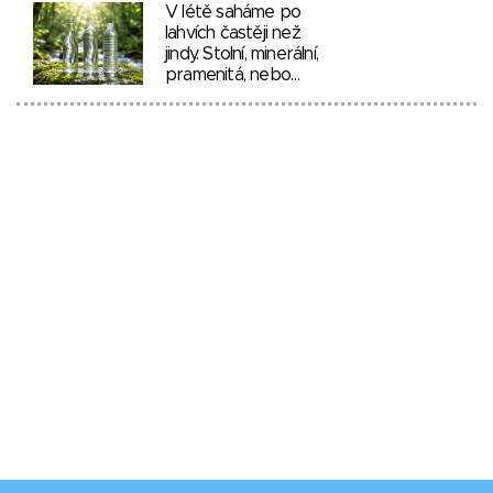
V létě saháme po
lahvích častěji než
jindy. Stolní, minerální,
pramenitá, nebo…