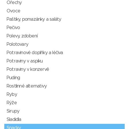
Ořechy
Ovoce
Paštiky, pomazánky a saláty
Pečivo
Polevy, zdobení
Polotovary
Potravinové doplňky a léčiva
Potraviny v aspiku
Potraviny v konzervě
Puding
Rostlinné alternativy
Ryby
Rýže
Sirupy
Sladidla
Snacky