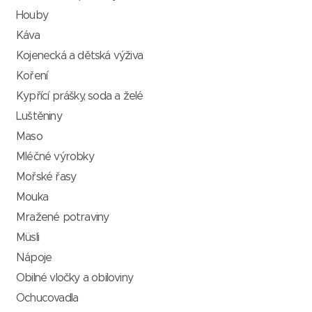
Houby
Káva
Kojenecká a dětská výživa
Koření
Kypřící prášky, soda a želé
Luštěniny
Maso
Mléčné výrobky
Mořské řasy
Mouka
Mražené potraviny
Müsli
Nápoje
Obilné vločky a obiloviny
Ochucovadla