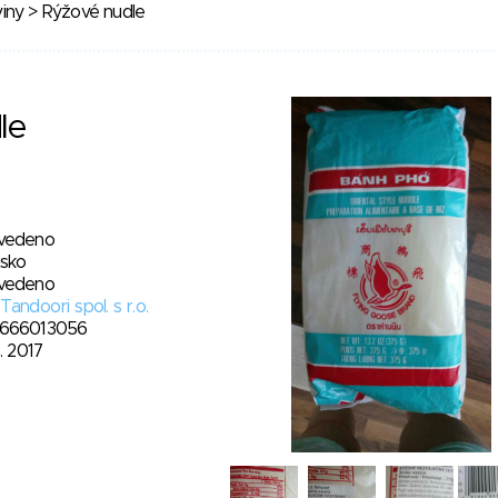
iny
> Rýžové nudle
le
vedeno
jsko
vedeno
Tandoori spol. s r.o.
666013056
8. 2017