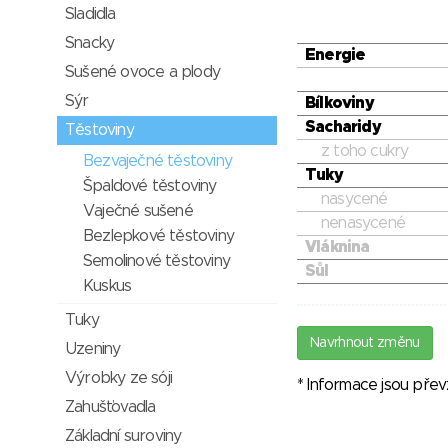
Sladidla
Snacky
Energie
Sušené ovoce a plody
Sýr
Bílkoviny
Sacharidy
Těstoviny
z toho cukry
Bezvaječné těstoviny
Tuky
Špaldové těstoviny
nasycené
Vaječné sušené
nenasycené
Bezlepkové těstoviny
Vláknina
Semolinové těstoviny
Sůl
Kuskus
Tuky
Navrhnout změnu
Uzeniny
Výrobky ze sóji
* Informace jsou pře
Zahušťovadla
Základní suroviny