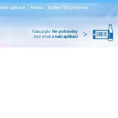
bilní aplikace
Média
Spolek FÉR potravina
Nakupujte
fér potraviny
>
bez éček
s naší aplikací