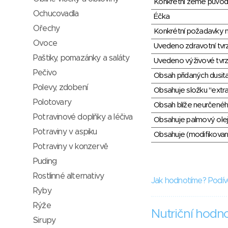
Konkrétní země půvo
Ochucovadla
Éčka
Ořechy
Konkrétní požadavky n
Ovoce
Uvedeno zdravotní tvr
Paštiky, pomazánky a saláty
Uvedeno výživové tvrz
Pečivo
Obsah přidaných dusit
Polevy, zdobení
Obsahuje složku "extra
Polotovary
Obsah blíže neurčené
Potravinové doplňky a léčiva
Obsahuje palmový olej
Potraviny v aspiku
Obsahuje (modifikovaný
Potraviny v konzervě
Puding
Rostlinné alternativy
Jak hodnotíme? Podív
Ryby
Rýže
Nutriční hodn
Sirupy