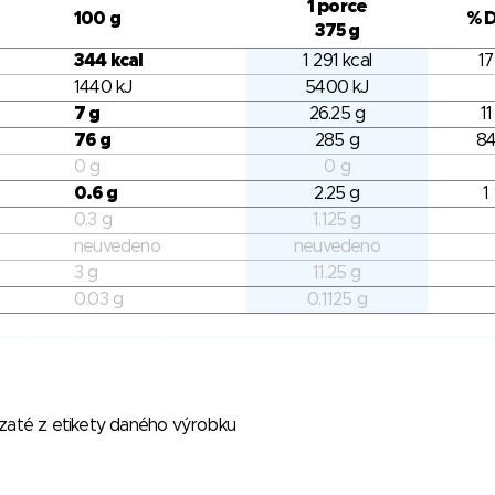
1 porce
100 g
% 
375 g
344 kcal
1 291 kcal
17
1440 kJ
5400 kJ
7 g
26.25 g
11
76 g
285 g
84
0 g
0 g
0.6 g
2.25 g
1
0.3 g
1.125 g
neuvedeno
neuvedeno
3 g
11.25 g
0.03 g
0.1125 g
vzaté z etikety daného výrobku