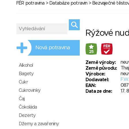
FÉR potravina
>
Databáze potravin
>
Bezvaječné těstov
Rýžové nud
Nová potravina
25
neu
Země výroby:
Alkohol
Tha
Země původu:
Bagety
neu
Výrobce:
F.W.
Dodavatel:
Cukr
087
EAN:
Cukrovinky
17. 
Data ze dne:
Čaj
Čokoláda
Dezerty
Džemy a zavařeniny