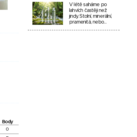
V létě saháme po
lahvích častěji než
jindy. Stolní, minerální,
pramenitá, nebo…
Body
0