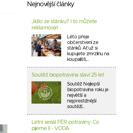
Nejnovější články
Jídlo ze stánku? I to můžete
reklamovat
Léto přeje
občerstvení ze
stánků. Ať už si
kupujete zmrzlinu na
koupališti,…
Soutěž biopotravina slaví 25 let
Soutěž Nejlepší
biopotravina roku je
největší a
nejprestižnější
soutěží…
Letní seriál FÉR potraviny: Co
pijeme II - VODA