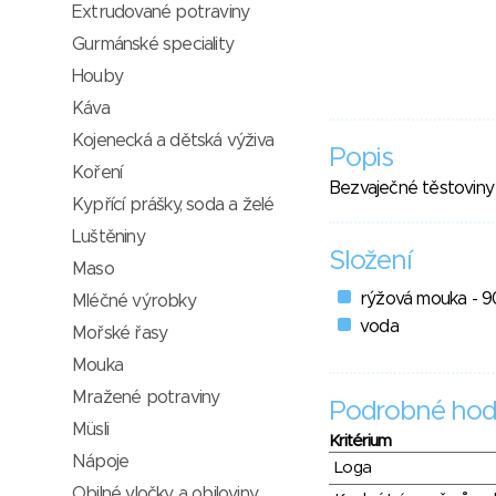
Extrudované potraviny
Gurmánské speciality
Houby
Káva
Kojenecká a dětská výživa
Popis
Koření
Bezvaječné těstoviny
Kypřící prášky, soda a želé
Luštěniny
Složení
Maso
rýžová mouka - 
Mléčné výrobky
voda
Mořské řasy
Mouka
Mražené potraviny
Podrobné hod
Müsli
Kritérium
Nápoje
Loga
Obilné vločky a obiloviny