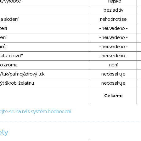
du/výrobce
Thajsko
bez aditiv
a složení
nehodnotí se
zení
- neuvedeno -
ení
- neuvedeno -
anů
- neuvedeno -
kt z droždí"
- neuvedeno -
ho aroma
není
/tuk/palmojádrový tuk
neobsahuje
) škrob, želatinu
neobsahuje
Celkem:
ejte se na náš systém hodnocení.
oty