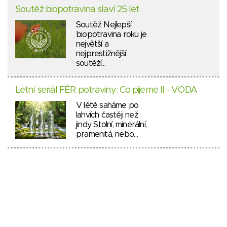
Soutěž biopotravina slaví 25 let
Soutěž Nejlepší
biopotravina roku je
největší a
nejprestižnější
soutěží…
Letní seriál FÉR potraviny: Co pijeme II - VODA
V létě saháme po
lahvích častěji než
jindy. Stolní, minerální,
pramenitá, nebo…