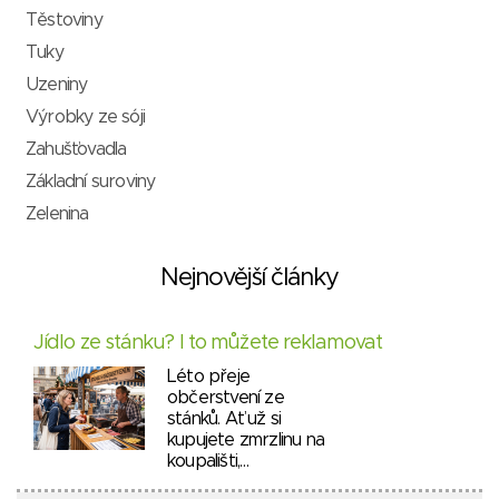
Těstoviny
Tuky
Uzeniny
Výrobky ze sóji
Zahušťovadla
Základní suroviny
Zelenina
Nejnovější články
Jídlo ze stánku? I to můžete reklamovat
Léto přeje
občerstvení ze
stánků. Ať už si
kupujete zmrzlinu na
koupališti,…