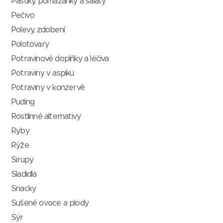
Paštiky, pomazánky a saláty
Pečivo
Polevy, zdobení
Polotovary
Potravinové doplňky a léčiva
Potraviny v aspiku
Potraviny v konzervě
Puding
Rostlinné alternativy
Ryby
Rýže
Sirupy
Sladidla
Snacky
Sušené ovoce a plody
Sýr