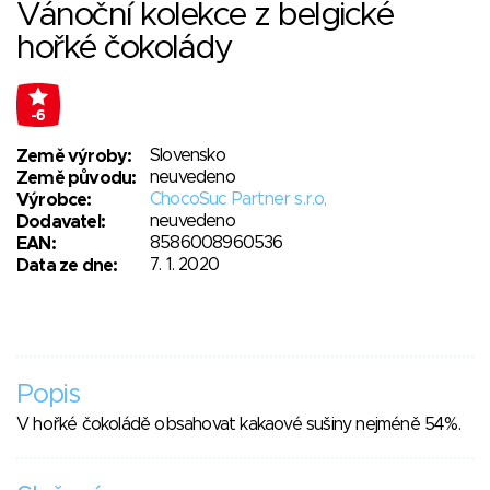
Vánoční kolekce z belgické
hořké čokolády
-6
Slovensko
Země výroby:
neuvedeno
Země původu:
ChocoSuc Partner s.r.o,
Výrobce:
neuvedeno
Dodavatel:
8586008960536
EAN:
7. 1. 2020
Data ze dne:
Popis
V hořké čokoládě obsahovat kakaové sušiny nejméně 54%.