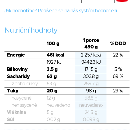
Jak hodnotíme? Podívejte se na náš systém hodnocení.
Nutriční hodnoty
1 porce
100 g
% DDD
490 g
Energie
461 kcal
2 257 kcal
22 %
1927 kJ
9442.3 kJ
Bílkoviny
3.5 g
17.15 g
5 %
Sacharidy
62 g
303.8 g
69 %
z toho cukry
53 g
259.7 g
Tuky
20 g
98 g
29 %
nasycené
12 g
58.8 g
nenasycené
neuvedeno
neuvedeno
Vláknina
5 g
24.5 g
Sůl
0.02 g
0.098 g