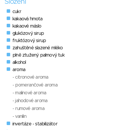
Složení
cukr
kakaová hmota
kakaové máslo
glukózový sirup
fruktózový sirup
zahuštěné slazené mléko
plně ztužený palmový tuk
alkohol
aroma
- citronové aroma
- pomerančové aroma
- malinové aroma
- jahodové aroma
- rumové aroma
- vanilin
invertáze - stabilizátor