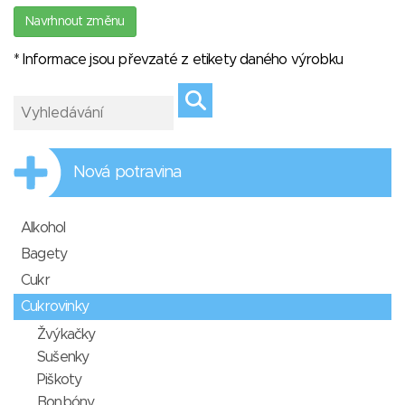
Navrhnout změnu
* Informace jsou převzaté z etikety daného výrobku
Nová potravina
Alkohol
Bagety
Cukr
Cukrovinky
Žvýkačky
Sušenky
Piškoty
Bonbóny