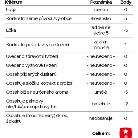
Kritérium
Poznámka
Body
Loga
nejsou
0
Konkrétní země původu/výrobce
Slovensko
5
aditiva se
Éčka
-5
skóre 5
kak.hm.
Konkrétní požadavky na složení
1
min.54%
Uvedeno zdravotní tvrzení
- neuvedeno -
0
Uvedeno výživové tvrzení
- neuvedeno -
0
Obsah přidaných dusitanů
- neuvedeno -
0
Obsahuje složku "extrakt z droždí"
- neuvedeno -
0
Obsah blíže neurčeného aroma
umělé
-5
Obsahuje palmový
obsahuje
-2
olej/tuk/palmojádrový tuk
Obsahuje (modifikovaný) škrob,
neobsahuje
0
želatinu
Celkem:
-6