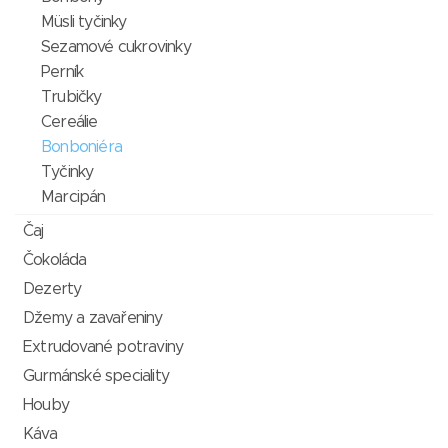
Müsli tyčinky
Sezamové cukrovinky
Perník
Trubičky
Cereálie
Bonboniéra
Tyčinky
Marcipán
Čaj
Čokoláda
Dezerty
Džemy a zavařeniny
Extrudované potraviny
Gurmánské speciality
Houby
Káva