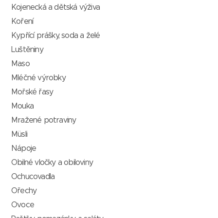
Kojenecká a dětská výživa
Koření
Kypřící prášky, soda a želé
Luštěniny
Maso
Mléčné výrobky
Mořské řasy
Mouka
Mražené potraviny
Müsli
Nápoje
Obilné vločky a obiloviny
Ochucovadla
Ořechy
Ovoce