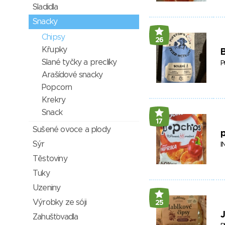
Sladidla
Snacky
Chipsy
26
Křupky
Slané tyčky a preclíky
P
Arašídové snacky
Popcorn
Krekry
Snack
17
Sušené ovoce a plody
Sýr
I
Těstoviny
Tuky
Uzeniny
Výrobky ze sóji
25
J
Zahušťovadla