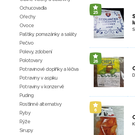
Ochucovadla
25
S
Ořechy
l
Ovoce
S
Paštiky, pomazánky a saláty
Pečivo
Polevy, zdobení
Polotovary
26
C
Potravinové doplňky a léčiva
D
Potraviny v aspiku
Potraviny v konzervě
Puding
Rostlinné alternativy
6
Ryby
Rýže
K
Sirupy