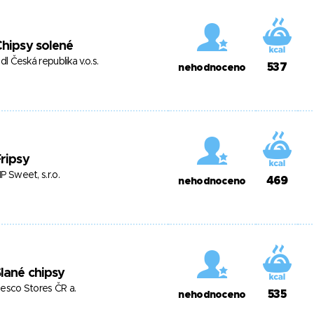
hipsy solené
idl Česká republika v.o.s.
537
nehodnoceno
ripsy
P Sweet, s.r.o.
469
nehodnoceno
lané chipsy
esco Stores ČR a.
535
nehodnoceno