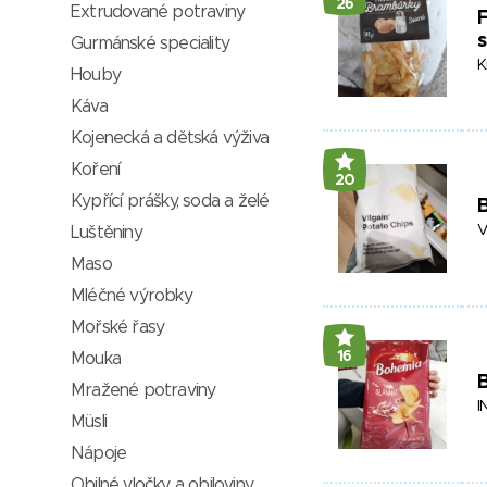
26
Extrudované potraviny
s
Gurmánské speciality
K
Houby
Káva
Kojenecká a dětská výživa
Koření
20
Kypřící prášky, soda a želé
V
Luštěniny
Maso
Mléčné výrobky
Mořské řasy
16
Mouka
B
Mražené potraviny
I
Müsli
Nápoje
Obilné vločky a obiloviny