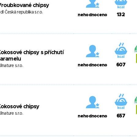
Vroubkované chipsy
idl Česká republika s.r.o.
132
nehodnoceno
okosové chipsy s příchutí
karamelu
607
nehodnoceno
llnature s.r.o.
Kokosové chipsy
llnature s.r.o.
657
nehodnoceno