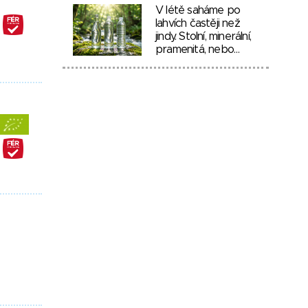
V létě saháme po
lahvích častěji než
jindy. Stolní, minerální,
pramenitá, nebo…