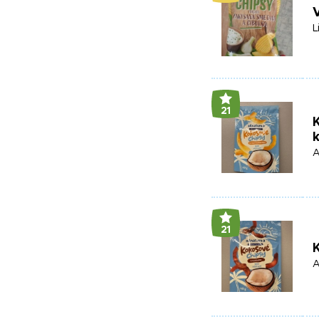
L
21
K
A
21
A