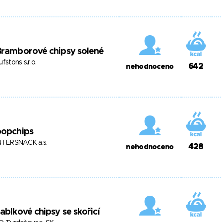
Bramborové chipsy solené
ufstons s.r.o.
642
nehodnoceno
popchips
NTERSNACK a.s.
428
nehodnoceno
ablkové chipsy se skořicí