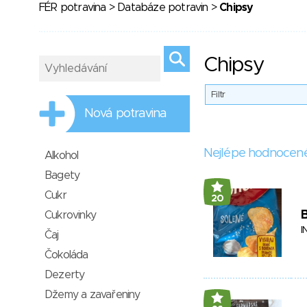
FÉR potravina
>
Databáze potravin
>
Chipsy
Chipsy
Filtr
Nová potravina
Nejlépe hodnocen
Alkohol
Bagety
Cukr
20
B
Cukrovinky
I
Čaj
Čokoláda
Dezerty
Džemy a zavařeniny