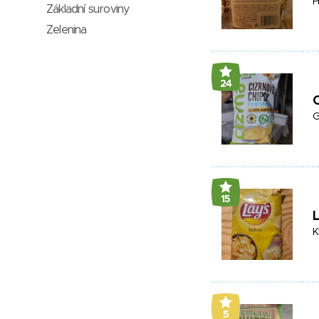
P
Základní suroviny
Zelenina
24
C
G
15
L
K
5