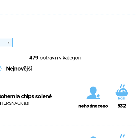
479
potravin v kategorii
é
Nejnovější
ohemia chips solené
NTERSNACK a.s.
532
nehodnoceno