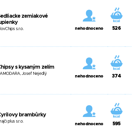
edliacke zemiakové
upienky
526
nehodnoceno
lovChips s.r.o.
hipsy s kysaným zelím
AMODARA, Josef Nejedlý
374
nehodnoceno
Cyrilovy brambůrky
rajči plus s.r.o.
595
nehodnoceno