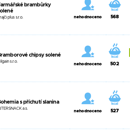
Farmářské brambůrky
olené
568
nehodnoceno
rajči plus s.r.o.
Bramborové chipsy solené
ilgain s.r.o.
502
nehodnoceno
ohemia s příchutí slanina
NTERSNACK a.s.
527
nehodnoceno