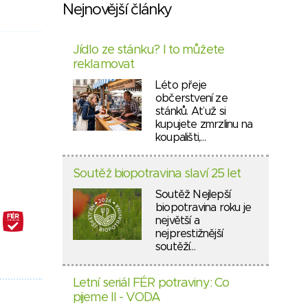
Nejnovější články
Jídlo ze stánku? I to můžete
reklamovat
Léto přeje
občerstvení ze
stánků. Ať už si
kupujete zmrzlinu na
koupališti,…
Soutěž biopotravina slaví 25 let
Soutěž Nejlepší
biopotravina roku je
největší a
nejprestižnější
soutěží…
Letní seriál FÉR potraviny: Co
pijeme II - VODA