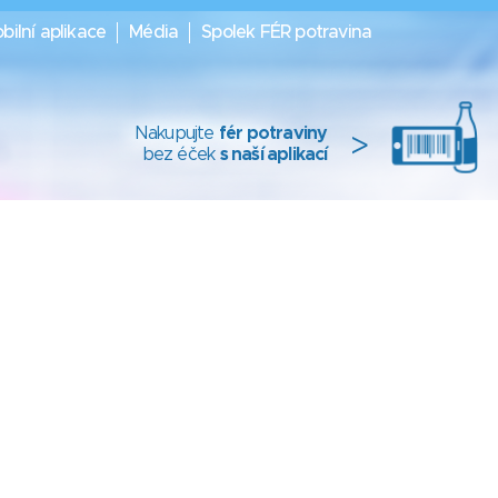
bilní aplikace
Média
Spolek FÉR potravina
Nakupujte
fér potraviny
>
bez éček
s naší aplikací