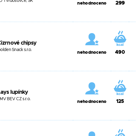
D Tvrdošovce, SK
299
nehodnoceno
izrnové chipsy
olden Snack s.r.o.
490
nehodnoceno
ays lupínky
MV BEV CZ s.r.o.
125
nehodnoceno