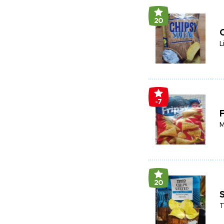
20
C
L
-7
F
M
20
S
T