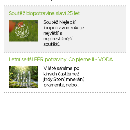
Soutěž biopotravina slaví 25 let
Soutěž Nejlepší
biopotravina roku je
největší a
nejprestižnější
soutěží…
Letní seriál FÉR potraviny: Co pijeme II - VODA
V létě saháme po
lahvích častěji než
jindy. Stolní, minerální,
pramenitá, nebo…