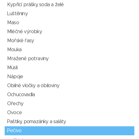
Kypřící prášky, soda a želé
Luštěniny
Maso
Mléčné výrobky
Mořské řasy
Mouka
Mražené potraviny
Müsli
Nápoje
Obilné vločky a obiloviny
Ochucovadla
Ořechy
Ovoce
Paštiky, pomazánky a saláty
Pečivo