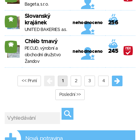
Bageta, s.r.o.
Slovanský
15
krajánek
256
nehodnoceno
UNITED BAKERIES a.s.
Chléb tmavý
26
PECUD, výrobní a
245
nehodnoceno
obchodní družstvo
Žandov
<< První
1
2
3
4
Poslední >>
Nová potravina