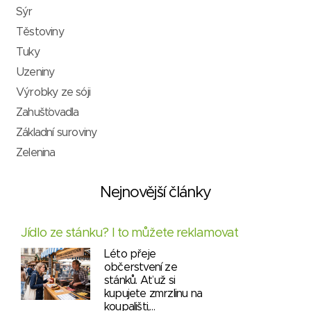
Sýr
Těstoviny
Tuky
Uzeniny
Výrobky ze sóji
Zahušťovadla
Základní suroviny
Zelenina
Nejnovější články
Jídlo ze stánku? I to můžete reklamovat
Léto přeje
občerstvení ze
stánků. Ať už si
kupujete zmrzlinu na
koupališti,…