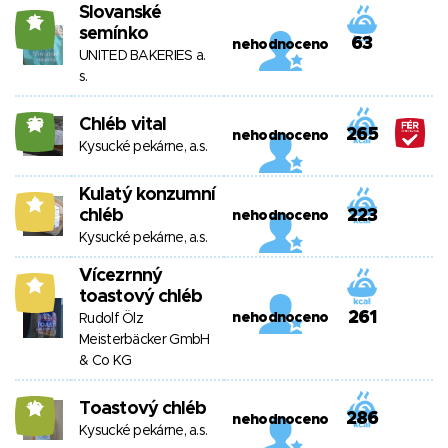
Slovanské
15
semínko
63
nehodnoceno
UNITED BAKERIES a.
s.
Chléb vital
23
265
nehodnoceno
Kysucké pekárne, a.s.
Kulatý konzumní
8
chléb
223
nehodnoceno
Kysucké pekárne, a.s.
Vícezrnný
9
toastový chléb
261
nehodnoceno
Rudolf Ölz
Meisterbäcker GmbH
& Co KG
Toastový chléb
10
286
nehodnoceno
Kysucké pekárne, a.s.