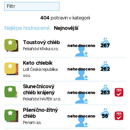
404
potravin v kategorii
Nejlépe hodnocené
Nejnovější
Toustový chléb
11
267
nehodnoceno
Pekařství Křivka s.r.o.
Keto chlebík
7
262
nehodnoceno
Lidl Česká republika
v.o.s.
Slunečnicový
21
chléb krájený
263
nehodnoceno
Pekařství HAPEK s.r.o.
Pšenično-žitný
21
chléb
56
nehodnoceno
Penam a.s.