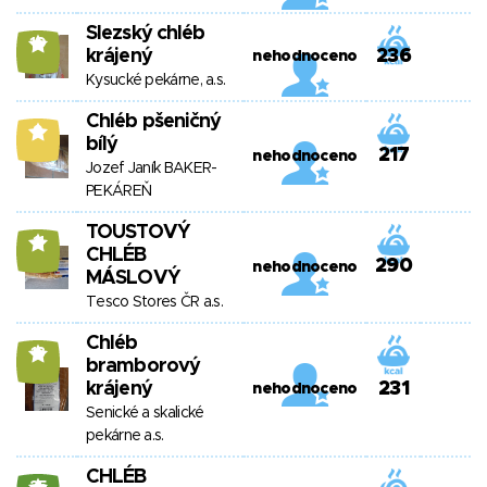
Slezský chléb
10
krájený
236
nehodnoceno
Kysucké pekárne, a.s.
Chléb pšeničný
9
bílý
217
nehodnoceno
Jozef Janík BAKER-
PEKÁREŇ
TOUSTOVÝ
11
CHLÉB
290
nehodnoceno
MÁSLOVÝ
Tesco Stores ČR a.s.
Chléb
13
bramborový
krájený
231
nehodnoceno
Senické a skalické
pekárne a.s.
CHLÉB