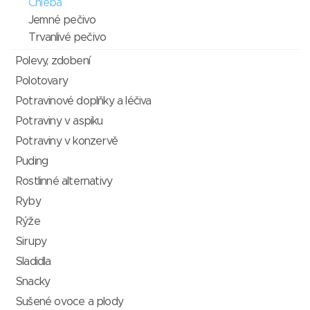
Chleba
Jemné pečivo
Trvanlivé pečivo
Polevy, zdobení
Polotovary
Potravinové doplňky a léčiva
Potraviny v aspiku
Potraviny v konzervě
Puding
Rostlinné alternativy
Ryby
Rýže
Sirupy
Sladidla
Snacky
Sušené ovoce a plody