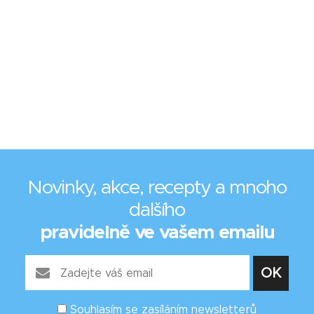
Novinky, akce, recepty a mnoho
dalšího
pravidelně ve vašem emailu
Souhlasím se zasíláním newsletterů