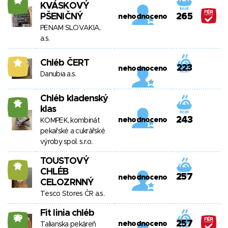
25
KVÁSKOVÝ
PŠENIČNÝ
265
nehodnoceno
PENAM SLOVAKIA,
a.s.
Chléb ČERT
8
223
nehodnoceno
Danubia a.s.
Chléb kladenský
15
klas
243
nehodnoceno
KOMPEK, kombinát
pekařské a cukrářské
výroby spol. s.r.o.
TOUSTOVÝ
12
CHLÉB
257
nehodnoceno
CELOZRNNÝ
Tesco Stores ČR a.s.
Fit linia chléb
20
257
nehodnoceno
Talianska pekáreň