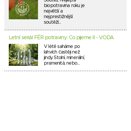
Soutěž Nejlepší
biopotravina roku je
největší a
nejprestižnější
soutěží…
Letní seriál FÉR potraviny: Co pijeme II - VODA
V létě saháme po
lahvích častěji než
jindy. Stolní, minerální,
pramenitá, nebo…