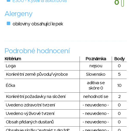
E300 - Kyselina askorbová
Alergeny
obiloviny obsahující lepek
Podrobné hodnocení
Kritérium
Poznámka
Body
Loga
nejsou
0
Konkrétní země původu/výrobce
Slovensko
5
aditiva se
Éčka
10
skóre 0
Konkrétní požadavky na složení
nehodnotí se
2
Uvedeno zdravotní tvrzení
- neuvedeno -
0
Uvedeno výživové tvrzení
- neuvedeno -
0
Obsah přidaných dusitanů
- neuvedeno -
0
Obsahuje složku "extrakt z droždí"
- neuvedeno -
0