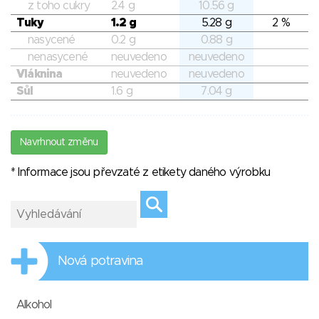
z toho cukry
2.4 g
10.56 g
Tuky
1.2 g
5.28 g
2 %
nasycené
0.2 g
0.88 g
nenasycené
neuvedeno
neuvedeno
Vláknina
neuvedeno
neuvedeno
Sůl
1.6 g
7.04 g
Navrhnout změnu
* Informace jsou převzaté z etikety daného výrobku
Nová potravina
Alkohol