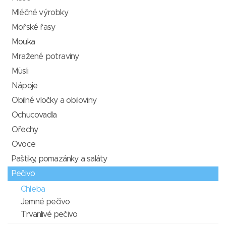
Mléčné výrobky
Mořské řasy
Mouka
Mražené potraviny
Müsli
Nápoje
Obilné vločky a obiloviny
Ochucovadla
Ořechy
Ovoce
Paštiky, pomazánky a saláty
Pečivo
Chleba
Jemné pečivo
Trvanlivé pečivo