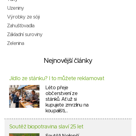
Uzeniny
Výrobky ze sóji
Zahušťovadla
Základní suroviny
Zelenina
Nejnovější články
Jídlo ze stánku? I to můžete reklamovat
Léto přeje
občerstvení ze
stánků. Ať už si
kupujete zmrzlinu na
koupališti,…
Soutěž biopotravina slaví 25 let