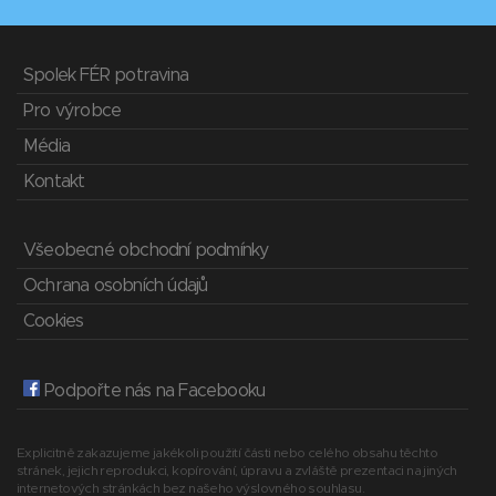
Spolek FÉR potravina
Pro výrobce
Média
Kontakt
Všeobecné obchodní podmínky
Ochrana osobních údajů
Cookies
Podpořte nás na Facebooku
Explicitně zakazujeme jakékoli použití části nebo celého obsahu těchto
stránek, jejich reprodukci, kopírování, úpravu a zvláště prezentaci na jiných
internetových stránkách bez našeho výslovného souhlasu.