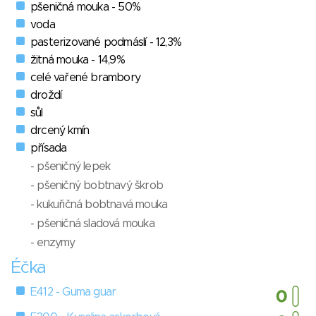
pšeničná mouka - 50%
voda
pasterizované podmáslí - 12,3%
žitná mouka - 14,9%
celé vařené brambory
droždí
sůl
drcený kmín
přísada
- pšeničný lepek
- pšeničný bobtnavý škrob
- kukuřičná bobtnavá mouka
- pšeničná sladová mouka
- enzymy
Éčka
E412 - Guma guar