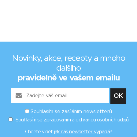
Novinky, akce, recepty a mnoho
dalšího
pravidelně ve vašem emailu
Souhlasím se zasíláním newsletterů
Souhlasím se zpracováním a ochranou osobních údajů
Chcete vidět
jak náš newsletter vypadá
?