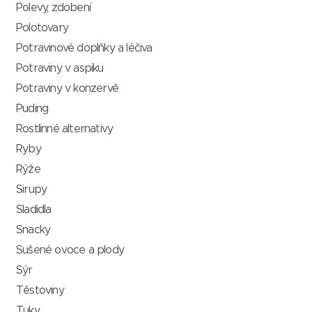
Polevy, zdobení
Polotovary
Potravinové doplňky a léčiva
Potraviny v aspiku
Potraviny v konzervě
Puding
Rostlinné alternativy
Ryby
Rýže
Sirupy
Sladidla
Snacky
Sušené ovoce a plody
Sýr
Těstoviny
Tuky