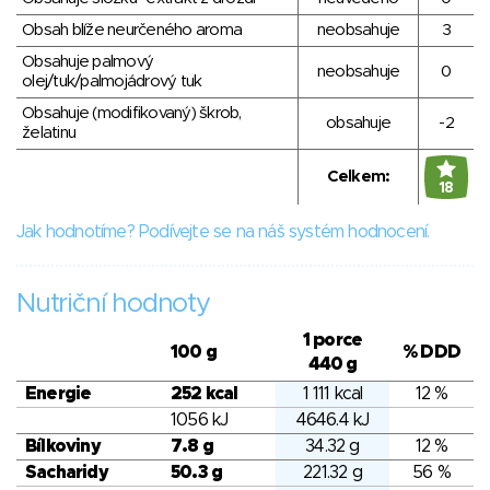
Obsah blíže neurčeného aroma
neobsahuje
3
Obsahuje palmový
neobsahuje
0
olej/tuk/palmojádrový tuk
Obsahuje (modifikovaný) škrob,
obsahuje
-2
želatinu
Celkem:
18
Jak hodnotíme? Podívejte se na náš systém hodnocení.
Nutriční hodnoty
1 porce
100 g
% DDD
440 g
Energie
252 kcal
1 111 kcal
12 %
1056 kJ
4646.4 kJ
Bílkoviny
7.8 g
34.32 g
12 %
Sacharidy
50.3 g
221.32 g
56 %