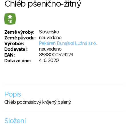
Chléb pšenično-žitný
18
Slovensko
Země výroby:
neuvedeno
Země původu:
Pekáreň Dunajská Lužná s.r.o.
Výrobce:
neuvedeno
Dodavatel:
8588000529223
EAN:
4. 6. 2020
Data ze dne:
Popis
Chléb podmáslový, krájený, balený.
Složení