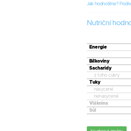
Jak hodnotíme? Podív
Nutriční hodn
Energie
Bílkoviny
Sacharidy
z toho cukry
Tuky
nasycené
nenasycené
Vláknina
Sůl