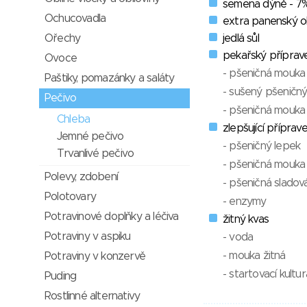
semena dýně - 7
Ochucovadla
extra panenský oli
jedlá sůl
Ořechy
pekařský příprav
Ovoce
- pšeničná mouka
Paštiky, pomazánky a saláty
- sušený pšeničný
Pečivo
- pšeničná mouka
Chleba
zlepšující příprav
Jemné pečivo
- pšeničný lepek
Trvanlivé pečivo
- pšeničná mouka
Polevy, zdobení
- pšeničná slado
Polotovary
- enzymy
Potravinové doplňky a léčiva
žitný kvas
Potraviny v aspiku
- voda
- mouka žitná
Potraviny v konzervě
- startovací kultur
Puding
Rostlinné alternativy