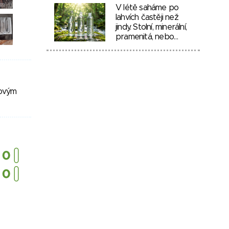
V létě saháme po
lahvích častěji než
jindy. Stolní, minerální,
pramenitá, nebo…
vovým