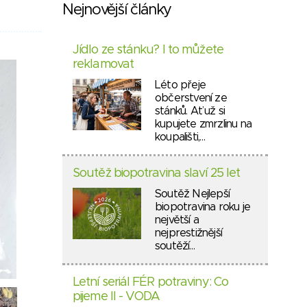
Nejnovější články
Jídlo ze stánku? I to můžete
reklamovat
Léto přeje
občerstvení ze
stánků. Ať už si
kupujete zmrzlinu na
koupališti,…
Soutěž biopotravina slaví 25 let
Soutěž Nejlepší
biopotravina roku je
největší a
nejprestižnější
soutěží…
Letní seriál FÉR potraviny: Co
pijeme II - VODA