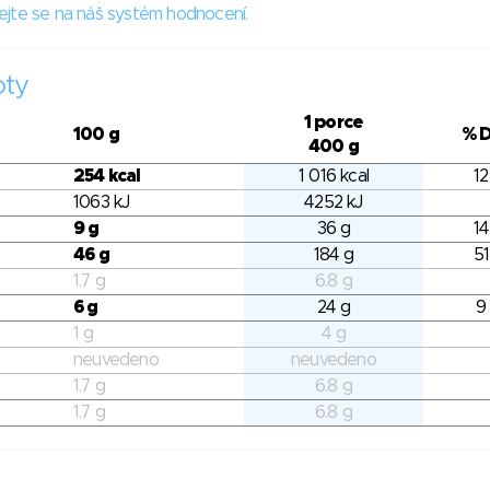
ejte se na náš systém hodnocení.
oty
1 porce
100 g
% 
400 g
254 kcal
1 016 kcal
12
1063 kJ
4252 kJ
9 g
36 g
14
46 g
184 g
51
1.7 g
6.8 g
6 g
24 g
9
1 g
4 g
neuvedeno
neuvedeno
1.7 g
6.8 g
1.7 g
6.8 g