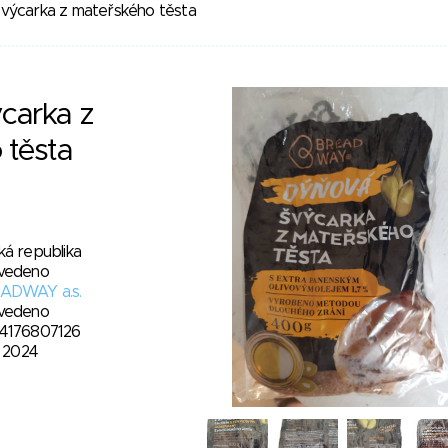
výcarka z mateřského těsta
carka z
 těsta
ká republika
vedeno
ADWAY a.s.
vedeno
4176807126
. 2024