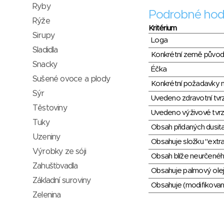
Ryby
Podrobné hod
Rýže
Kritérium
Sirupy
Loga
Sladidla
Konkrétní země půvo
Snacky
Éčka
Sušené ovoce a plody
Konkrétní požadavky n
Sýr
Uvedeno zdravotní tvr
Těstoviny
Uvedeno výživové tvrz
Tuky
Obsah přidaných dusit
Uzeniny
Obsahuje složku "extra
Výrobky ze sóji
Obsah blíže neurčené
Zahušťovadla
Obsahuje palmový olej
Základní suroviny
Obsahuje (modifikovaný
Zelenina