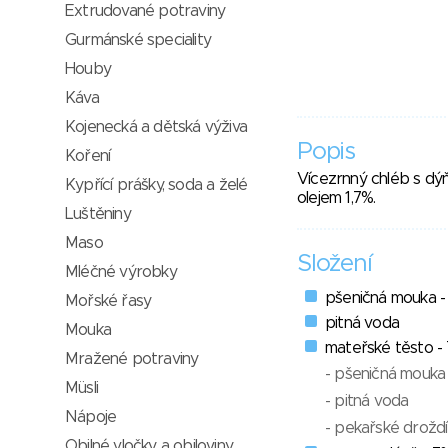
Extrudované potraviny
Gurmánské speciality
Houby
Káva
Kojenecká a dětská výživa
Popis
Koření
Vícezrnný chléb s dýň
Kypřící prášky, soda a želé
olejem 1,7%.
Luštěniny
Maso
Složení
Mléčné výrobky
pšeničná mouka -
Mořské řasy
pitná voda
Mouka
mateřské těsto -
Mražené potraviny
- pšeničná mouka
Müsli
- pitná voda
Nápoje
- pekařské droždí
Obilné vločky a obiloviny