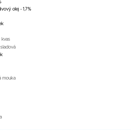
%
vový olej - 1,7%
ek
 kvas
 sladová
ek
vá mouka
a