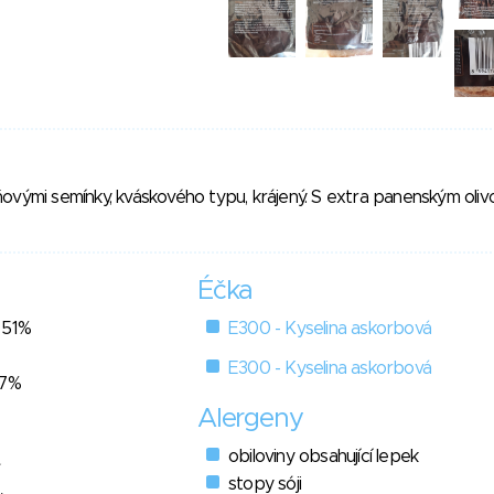
ovými semínky, kváskového typu, krájený. S extra panenským oli
Éčka
 51%
E300 - Kyselina askorbová
E300 - Kyselina askorbová
 7%
Alergeny
obiloviny obsahující lepek
stopy sóji