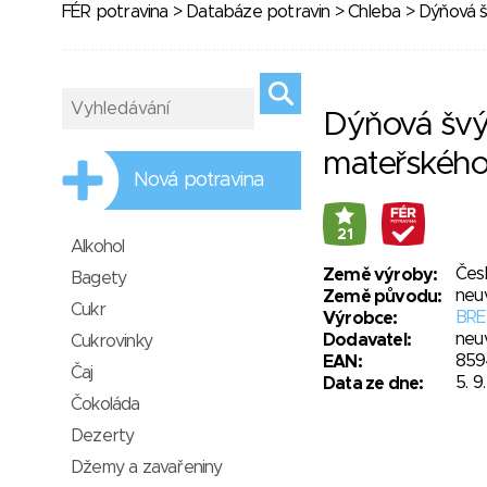
FÉR potravina
>
Databáze potravin
>
Chleba
> Dýňová š
Dýňová švý
mateřského
Nová potravina
21
Alkohol
Čes
Země výroby:
Bagety
neu
Země původu:
Cukr
BRE
Výrobce:
neu
Dodavatel:
Cukrovinky
859
EAN:
Čaj
5. 9
Data ze dne:
Čokoláda
Dezerty
Džemy a zavařeniny