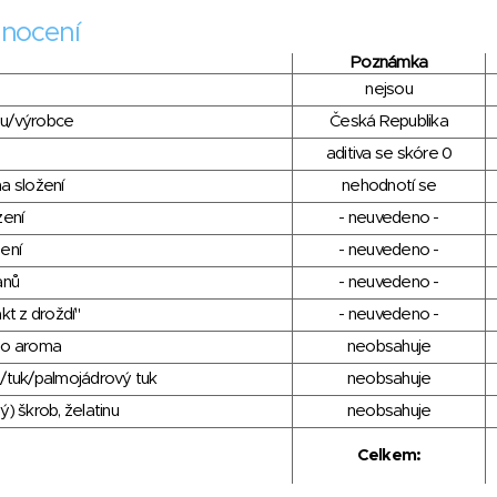
nocení
Poznámka
nejsou
du/výrobce
Česká Republika
aditiva se skóre 0
a složení
nehodnotí se
zení
- neuvedeno -
ení
- neuvedeno -
anů
- neuvedeno -
kt z droždí"
- neuvedeno -
ho aroma
neobsahuje
/tuk/palmojádrový tuk
neobsahuje
) škrob, želatinu
neobsahuje
Celkem: