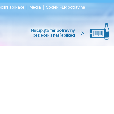
bilní aplikace
Média
Spolek FÉR potravina
Nakupujte
fér potraviny
>
bez éček
s naší aplikací