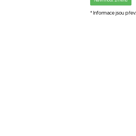
Navrhnout změnu
* Informace jsou pře