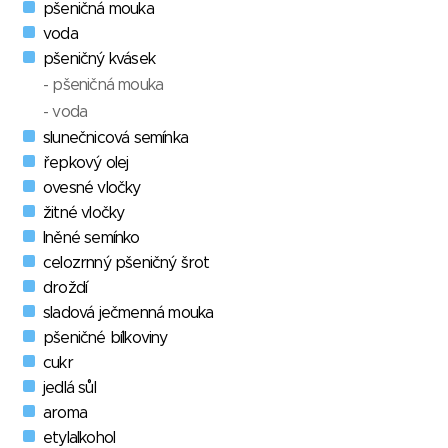
pšeničná mouka
voda
pšeničný kvásek
- pšeničná mouka
- voda
slunečnicová semínka
řepkový olej
ovesné vločky
žitné vločky
lněné semínko
celozrnný pšeničný šrot
droždí
sladová ječmenná mouka
pšeničné bílkoviny
cukr
jedlá sůl
aroma
etylalkohol