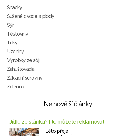
Snacky
Sušené ovoce a plody
Sýr
Těstoviny
Tuky
Uzeniny
Výrobky ze sóji
Zahušťovadla
Základní suroviny
Zelenina
Nejnovější články
Jídlo ze stánku? I to můžete reklamovat
Léto přeje