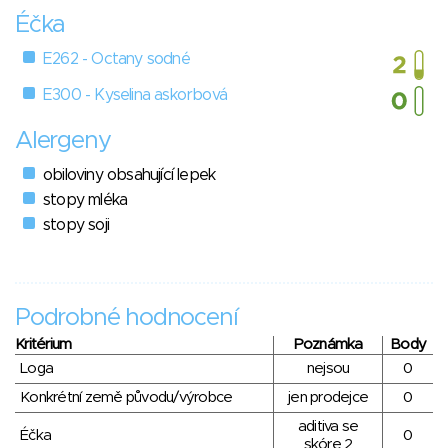
Éčka
E262 - Octany sodné
E300 - Kyselina askorbová
Alergeny
obiloviny obsahující lepek
stopy mléka
stopy soji
Podrobné hodnocení
Kritérium
Poznámka
Body
Loga
nejsou
0
Konkrétní země původu/výrobce
jen prodejce
0
aditiva se
Éčka
0
skóre 2