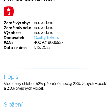
-3
neuvedeno
Země výroby:
neuvedeno
Země původu:
neuvedeno
Výrobce:
Quality Bakers
Dodavatel:
4009249036937
EAN:
1. 12. 2022
Data ze dne:
Popis
Vícezrnný chléb z 52% pšeničné mouky, 2,8% žitných vloček
a 2,8% ovesných vloček
Složení