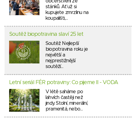
občerstvení ze
stánků. Ať už si
kupujete zmrzlinu na
koupališti,…
Soutěž biopotravina slaví 25 let
Soutěž Nejlepší
biopotravina roku je
největší a
nejprestižnější
soutěží…
Letní seriál FÉR potraviny: Co pijeme II - VODA
V létě saháme po
lahvích častěji než
jindy. Stolní, minerální,
pramenitá, nebo…