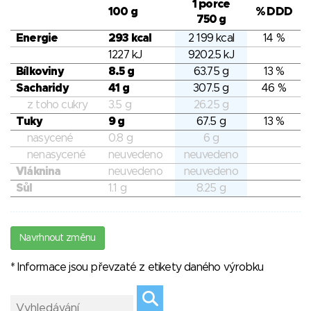
1 porce
100 g
% DDD
750 g
Energie
293 kcal
2 199 kcal
14 %
1227 kJ
9202.5 kJ
Bílkoviny
8.5 g
63.75 g
13 %
Sacharidy
41 g
307.5 g
46 %
z toho cukry
3.5 g
26.25 g
Tuky
9 g
67.5 g
13 %
nasycené
0.8 g
6 g
nenasycené
neuvedeno
neuvedeno
Vláknina
neuvedeno
neuvedeno
Sůl
1.1 g
8.25 g
Navrhnout změnu
* Informace jsou převzaté z etikety daného výrobku