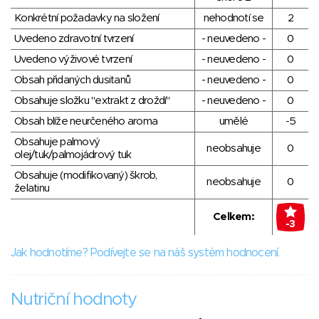
Konkrétní požadavky na složení
nehodnotí se
2
Uvedeno zdravotní tvrzení
- neuvedeno -
0
Uvedeno výživové tvrzení
- neuvedeno -
0
Obsah přidaných dusitanů
- neuvedeno -
0
Obsahuje složku "extrakt z droždí"
- neuvedeno -
0
Obsah blíže neurčeného aroma
umělé
-5
Obsahuje palmový
neobsahuje
0
olej/tuk/palmojádrový tuk
Obsahuje (modifikovaný) škrob,
neobsahuje
0
želatinu
Celkem:
-3
Jak hodnotíme? Podívejte se na náš systém hodnocení.
Nutriční hodnoty