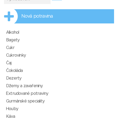
Nová potravina
Alkohol
Bagety
Cukr
Cukrovinky
Čaj
Čokoláda
Dezerty
Džemy a zavařeniny
Extrudované potraviny
Gurmánské speciality
Houby
Káva