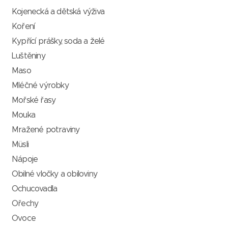
Kojenecká a dětská výživa
Koření
Kypřící prášky, soda a želé
Luštěniny
Maso
Mléčné výrobky
Mořské řasy
Mouka
Mražené potraviny
Müsli
Nápoje
Obilné vločky a obiloviny
Ochucovadla
Ořechy
Ovoce