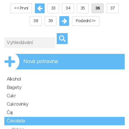
<< První
33
34
35
36
37
38
39
Poslední >>
Nová potravina
Alkohol
Bagety
Cukr
Cukrovinky
Čaj
Čokoláda