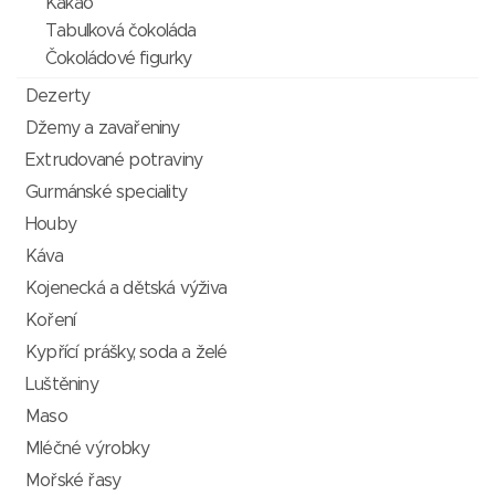
Kakao
Tabulková čokoláda
Čokoládové figurky
Dezerty
Džemy a zavařeniny
Extrudované potraviny
Gurmánské speciality
Houby
Káva
Kojenecká a dětská výživa
Koření
Kypřící prášky, soda a želé
Luštěniny
Maso
Mléčné výrobky
Mořské řasy