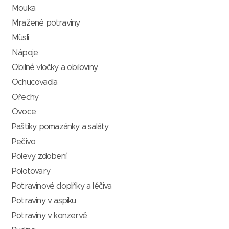
Mouka
Mražené potraviny
Müsli
Nápoje
Obilné vločky a obiloviny
Ochucovadla
Ořechy
Ovoce
Paštiky, pomazánky a saláty
Pečivo
Polevy, zdobení
Polotovary
Potravinové doplňky a léčiva
Potraviny v aspiku
Potraviny v konzervě