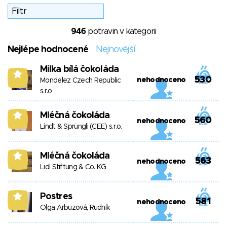
946
potravin v kategorii
Nejlépe hodnocené
Nejnovější
Milka bílá čokoláda
9
530
nehodnoceno
Mondelez Czech Republic
s.r.o
Mléčná čokoláda
9
560
nehodnoceno
Lindt & Sprüngli (CEE) s.r.o.
Mléčná čokoláda
9
563
nehodnoceno
Lidl Stiftung & Co. KG
Postres
9
581
nehodnoceno
Olga Arbuzová, Rudník