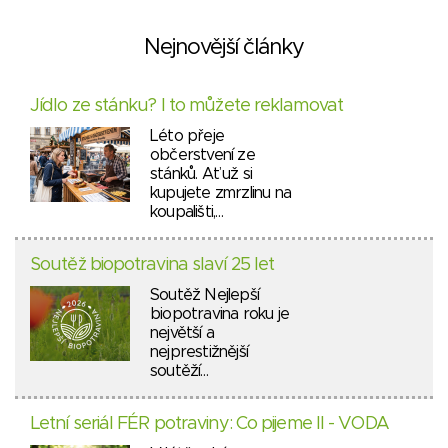
Nejnovější články
Jídlo ze stánku? I to můžete reklamovat
Léto přeje
občerstvení ze
stánků. Ať už si
kupujete zmrzlinu na
koupališti,…
Soutěž biopotravina slaví 25 let
Soutěž Nejlepší
biopotravina roku je
největší a
nejprestižnější
soutěží…
Letní seriál FÉR potraviny: Co pijeme II - VODA