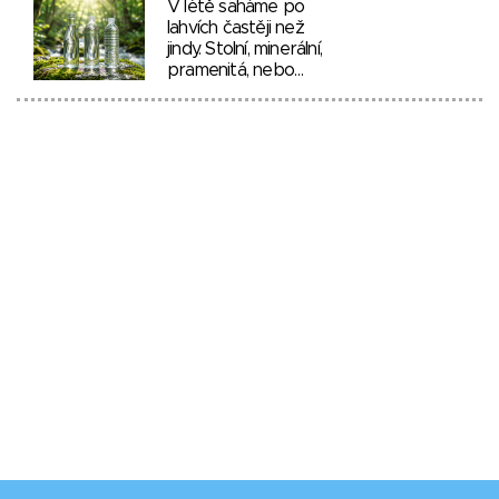
V létě saháme po
lahvích častěji než
jindy. Stolní, minerální,
pramenitá, nebo…