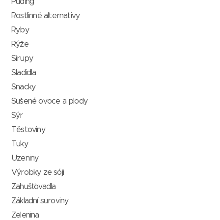
Puding
Rostlinné alternativy
Ryby
Rýže
Sirupy
Sladidla
Snacky
Sušené ovoce a plody
Sýr
Těstoviny
Tuky
Uzeniny
Výrobky ze sóji
Zahušťovadla
Základní suroviny
Zelenina