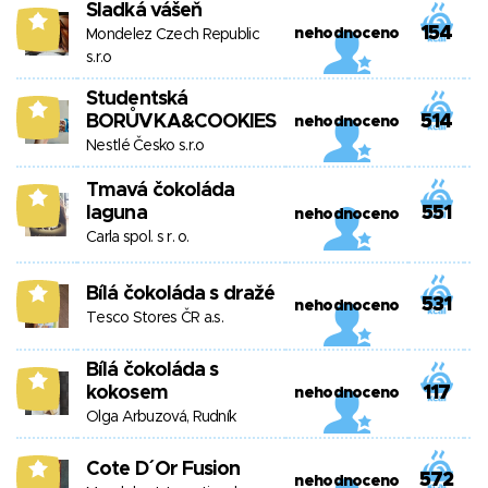
Sladká vášeň
9
154
nehodnoceno
Mondelez Czech Republic
s.r.o
Studentská
9
BORŮVKA&COOKIES
514
nehodnoceno
Nestlé Česko s.r.o
Tmavá čokoláda
9
laguna
551
nehodnoceno
Carla spol. s r. o.
Bílá čokoláda s dražé
8
531
nehodnoceno
Tesco Stores ČR a.s.
Bílá čokoláda s
8
kokosem
117
nehodnoceno
Olga Arbuzová, Rudník
Cote D´Or Fusion
8
572
nehodnoceno