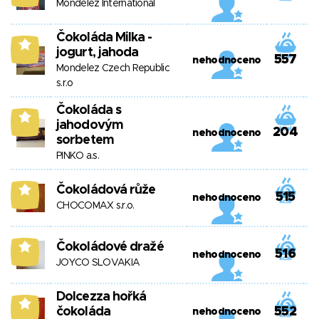
Mondelez International
Čokoláda Milka -
8
jogurt, jahoda
557
nehodnoceno
Mondelez Czech Republic
s.r.o
Čokoláda s
8
jahodovým
204
nehodnoceno
sorbetem
PINKO a.s.
Čokoládová růže
8
515
nehodnoceno
CHOCOMAX s.r.o.
Čokoládové dražé
8
516
nehodnoceno
JOYCO SLOVAKIA
Dolcezza hořká
8
čokoláda
552
nehodnoceno