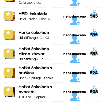
Carla spol. s r. o.
HEIDI čokoláda
8
545
nehodnoceno
Heidi Chivilat Suisse AG
Hořká čokoláda
8
539
nehodnoceno
Lidl Stiftung & Co. KG
Hořká čokoláda
8
citron-zázvor
553
nehodnoceno
Lidl Stiftung & Co. KG
Hořká čokoláda s
8
hruškou
524
nehodnoceno
Lindt & Sprűngli Czechia
Hořká čokoláda s
8
ovocem
508
nehodnoceno
TOL s.r.o. - Poprad