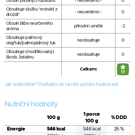
Obsah přidaných dusitanů
- neuvedeno -
0
Obsahuje složku "extrakt z
- neuvedeno -
0
droždí"
Obsah blíže neurčeného
přírodní i umělé
-2
aroma
Obsahuje palmový
neobsahuje
0
olej/tuk/palmojádrový tuk
Obsahuje (modifikovaný)
neobsahuje
0
škrob, želatinu
Celkem:
17
Jak hodnotíme? Podívejte se na náš systém hodnocení.
Nutriční hodnoty
1 porce
100 g
% DDD
100 g
Energie
546 kcal
546 kcal
26 %