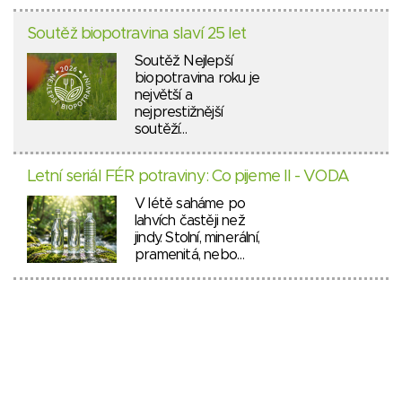
Soutěž biopotravina slaví 25 let
Soutěž Nejlepší
biopotravina roku je
největší a
nejprestižnější
soutěží…
Letní seriál FÉR potraviny: Co pijeme II - VODA
V létě saháme po
lahvích častěji než
jindy. Stolní, minerální,
pramenitá, nebo…