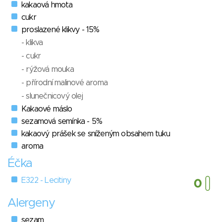
kakaová hmota
cukr
proslazené klikvy - 15%
- klikva
- cukr
- rýžová mouka
- přírodní malinové aroma
- slunečnicový olej
Kakaové máslo
sezamová semínka - 5%
kakaový prášek se sníženým obsahem tuku
aroma
Éčka
E322 - Lecitiny
Alergeny
sezam