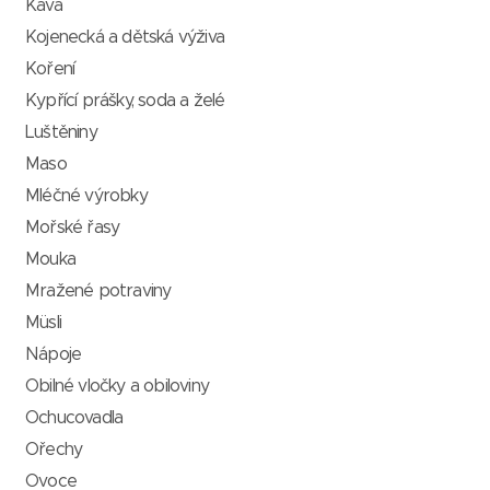
Káva
Kojenecká a dětská výživa
Koření
Kypřící prášky, soda a želé
Luštěniny
Maso
Mléčné výrobky
Mořské řasy
Mouka
Mražené potraviny
Müsli
Nápoje
Obilné vločky a obiloviny
Ochucovadla
Ořechy
Ovoce