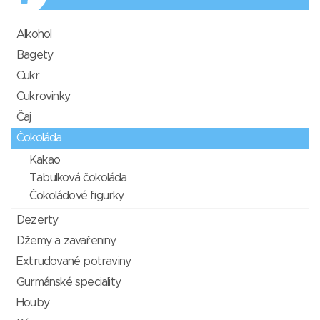
Alkohol
Bagety
Cukr
Cukrovinky
Čaj
Čokoláda
Kakao
Tabulková čokoláda
Čokoládové figurky
Dezerty
Džemy a zavařeniny
Extrudované potraviny
Gurmánské speciality
Houby