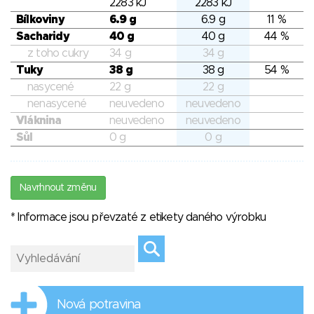
2283 kJ
2283 kJ
Bílkoviny
6.9 g
6.9 g
11 %
Sacharidy
40 g
40 g
44 %
z toho cukry
34 g
34 g
Tuky
38 g
38 g
54 %
nasycené
22 g
22 g
nenasycené
neuvedeno
neuvedeno
Vláknina
neuvedeno
neuvedeno
Sůl
0 g
0 g
Navrhnout změnu
* Informace jsou převzaté z etikety daného výrobku
Nová potravina