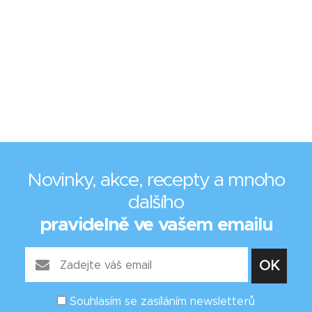
Novinky, akce, recepty a mnoho
dalšího
pravidelně ve vašem emailu
Souhlasím se zasíláním newsletterů