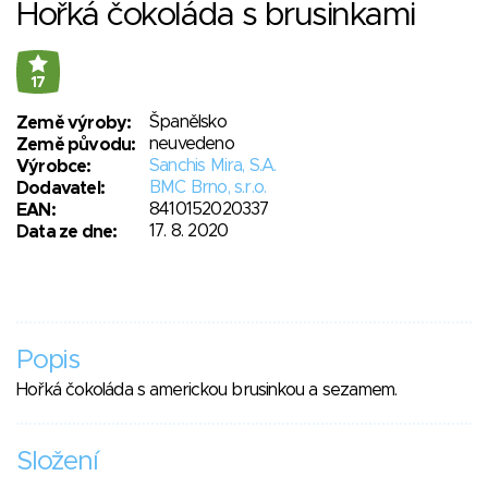
Hořká čokoláda s brusinkami
17
Španělsko
Země výroby:
neuvedeno
Země původu:
Sanchis Mira, S.A.
Výrobce:
BMC Brno, s.r.o.
Dodavatel:
8410152020337
EAN:
17. 8. 2020
Data ze dne:
Popis
Hořká čokoláda s americkou brusinkou a sezamem.
Složení