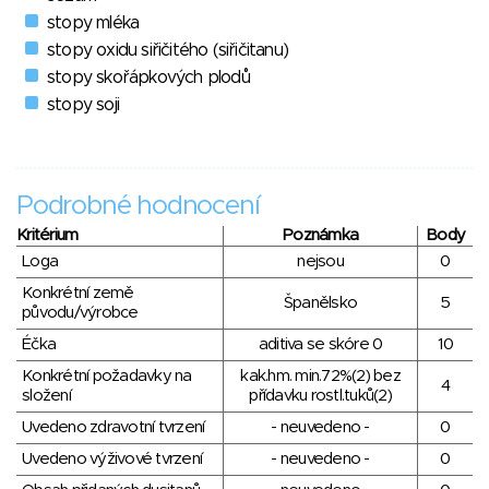
stopy mléka
stopy oxidu siřičitého (siřičitanu)
stopy skořápkových plodů
stopy soji
Podrobné hodnocení
Kritérium
Poznámka
Body
Loga
nejsou
0
Konkrétní země
Španělsko
5
původu/výrobce
Éčka
aditiva se skóre 0
10
Konkrétní požadavky na
kak.hm. min.72%(2) bez
4
složení
přídavku rostl.tuků(2)
Uvedeno zdravotní tvrzení
- neuvedeno -
0
Uvedeno výživové tvrzení
- neuvedeno -
0