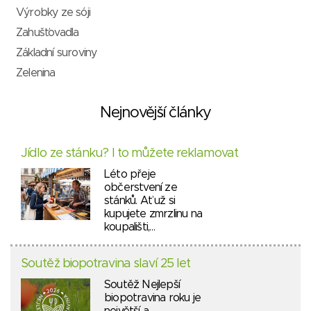
Výrobky ze sóji
Zahušťovadla
Základní suroviny
Zelenina
Nejnovější články
Jídlo ze stánku? I to můžete reklamovat
Léto přeje
občerstvení ze
stánků. Ať už si
kupujete zmrzlinu na
koupališti,…
Soutěž biopotravina slaví 25 let
Soutěž Nejlepší
biopotravina roku je