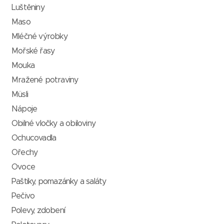
Luštěniny
Maso
Mléčné výrobky
Mořské řasy
Mouka
Mražené potraviny
Müsli
Nápoje
Obilné vločky a obiloviny
Ochucovadla
Ořechy
Ovoce
Paštiky, pomazánky a saláty
Pečivo
Polevy, zdobení