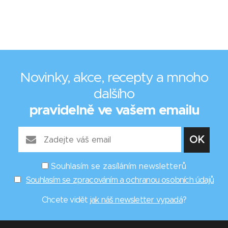
Novinky, akce, recepty a mnoho
dalšího
pravidelně ve vašem emailu
Souhlasím se zasíláním newsletterů
Souhlasím se zpracováním a ochranou osobních údajů
Chcete vidět
jak náš newsletter vypadá
?