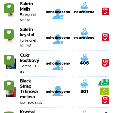
Sukrin
20
Melis
nehodnoceno
neuvedeno
Funksjonell
Mat AS
Sukrin
20
krystal
nehodnoceno
neuvedeno
Funksjonell
Mat AS
Cukr
25
kostkový
406
nehodnoceno
Tereos TTD
a.s
Black
26
Strap
Třtinová
301
nehodnoceno
melasa
bio nebio s.r.o.
Krystal