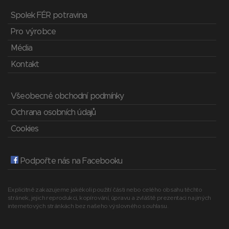
Spolek FÉR potravina
Pro výrobce
Média
Kontakt
Všeobecné obchodní podmínky
Ochrana osobních údajů
Cookies
Podpořte nás na Facebooku
Explicitně zakazujeme jakékoli použití části nebo celého obsahu těchto
stránek, jejich reprodukci, kopírování, úpravu a zvláště prezentaci na jiných
internetových stránkách bez našeho výslovného souhlasu.