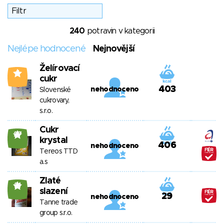
240
potravin v kategorii
Nejlépe hodnocené
Nejnovější
Želírovací
4
cukr
403
nehodnoceno
Slovenské
cukrovary,
s.r.o.
Cukr
27
krystal
406
nehodnoceno
Tereos TTD
a.s
Zlaté
21
slazení
29
nehodnoceno
Tanne trade
group s.r.o.