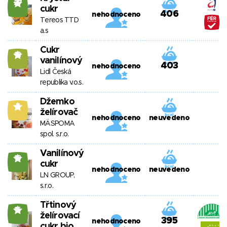
27
cukr
406
nehodnoceno
Tereos TTD
a.s
Cukr
12
vanilínový
403
nehodnoceno
Lidl Česká
republika v.o.s.
Džemko
7
želírovač
nehodnoceno
neuvedeno
MÄSPOMA
spol. s.r.o.
Vanilínový
18
cukr
nehodnoceno
neuvedeno
LN GROUP,
s.r.o.
Třtinový
16
želírovací
395
nehodnoceno
cukr bio