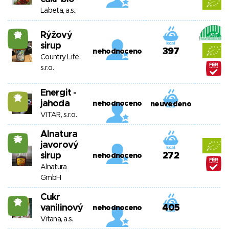
Labeta, a.s.,
Rýžový
21
sirup
397
nehodnoceno
Country Life,
s.r.o.
Energit -
14
jahoda
nehodnoceno
neuvedeno
VITAR, s.r.o.
Alnatura
26
javorový
sirup
272
nehodnoceno
Alnatura
GmbH
Cukr
18
vanilinový
405
nehodnoceno
Vitana, a.s.