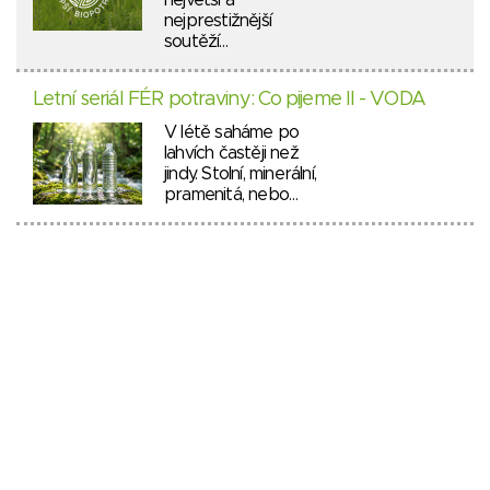
největší a
nejprestižnější
soutěží…
Letní seriál FÉR potraviny: Co pijeme II - VODA
V létě saháme po
lahvích častěji než
jindy. Stolní, minerální,
pramenitá, nebo…