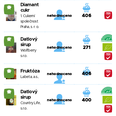
Diamant
26
cukr
406
nehodnoceno
1. Cukerní
společnost
Praha, s. r. o.
Datlový
27
sirup
271
nehodnoceno
Wolfberry
s.r.o.
Fruktóza
26
406
nehodnoceno
Labeta, a.s.,
Datlový
25
sirup
400
nehodnoceno
Country Life,
s.r.o.