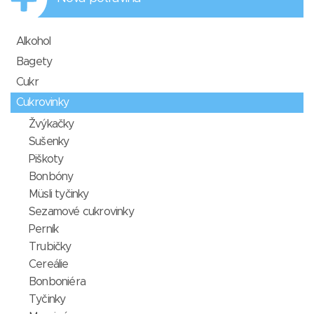
Alkohol
Bagety
Cukr
Cukrovinky
Žvýkačky
Sušenky
Piškoty
Bonbóny
Müsli tyčinky
Sezamové cukrovinky
Perník
Trubičky
Cereálie
Bonboniéra
Tyčinky