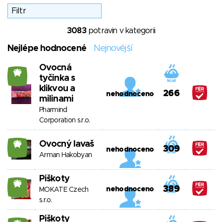
3083
potravin v kategorii
Nejlépe hodnocené
Nejnovější
Ovocná
26
tyčinka s
klikvou a
266
nehodnoceno
milinami
Pharmind
Corporation s.r.o.
Ovocný lavaš
26
309
nehodnoceno
Arman Hakobyan
Piškoty
26
389
nehodnoceno
MOKATE Czech
s.r.o.
Piškoty