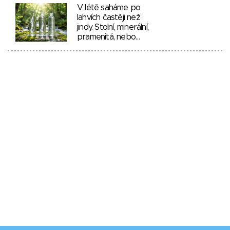
V létě saháme po
lahvích častěji než
jindy. Stolní, minerální,
pramenitá, nebo…