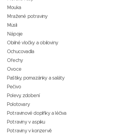
Mouka
Mražené potraviny
Müsli
Nápoje
Obilné vločky a obiloviny
Ochucovadla
Ořechy
Ovoce
Paštiky, pomazánky a saláty
Pečivo
Polevy, zdobení
Polotovary
Potravinové doplňky a léčiva
Potraviny v aspiku
Potraviny v konzervě