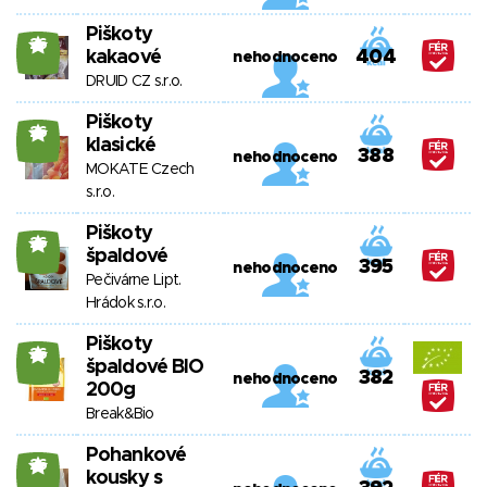
Piškoty
26
kakaové
404
nehodnoceno
DRUID CZ s.r.o.
Piškoty
26
klasické
388
nehodnoceno
MOKATE Czech
s.r.o.
Piškoty
26
špaldové
395
nehodnoceno
Pečivárne Lipt.
Hrádok s.r.o.
Piškoty
26
špaldové BIO
382
nehodnoceno
200g
Break&Bio
Pohankové
26
kousky s