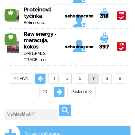
Proteinová
26
tyčinka
318
nehodnoceno
Bellinni s.r.o.
Raw energy -
26
maracuja,
kokos
397
nehodnoceno
DMHERMES
TRADE s.r.o.
<< První
4
5
6
7
8
9
10
Poslední >>
Nová potravina