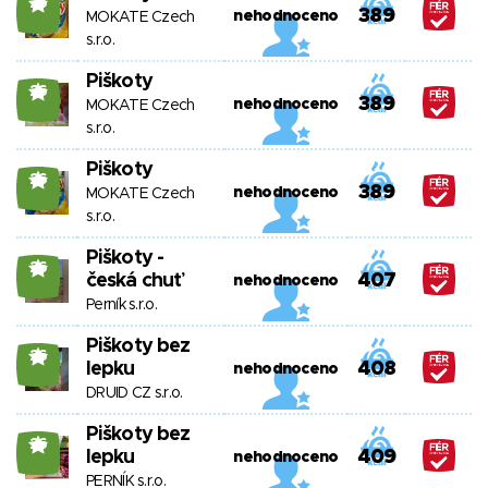
26
389
nehodnoceno
MOKATE Czech
s.r.o.
Piškoty
26
389
nehodnoceno
MOKATE Czech
s.r.o.
Piškoty
26
389
nehodnoceno
MOKATE Czech
s.r.o.
Piškoty -
26
česká chuť
407
nehodnoceno
Perník s.r.o.
Piškoty bez
26
lepku
408
nehodnoceno
DRUID CZ s.r.o.
Piškoty bez
26
lepku
409
nehodnoceno
PERNÍK s.r.o.