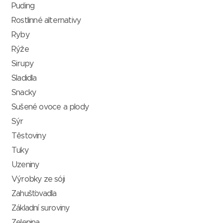
Puding
Rostlinné alternativy
Ryby
Rýže
Sirupy
Sladidla
Snacky
Sušené ovoce a plody
Sýr
Těstoviny
Tuky
Uzeniny
Výrobky ze sóji
Zahušťovadla
Základní suroviny
Zelenina