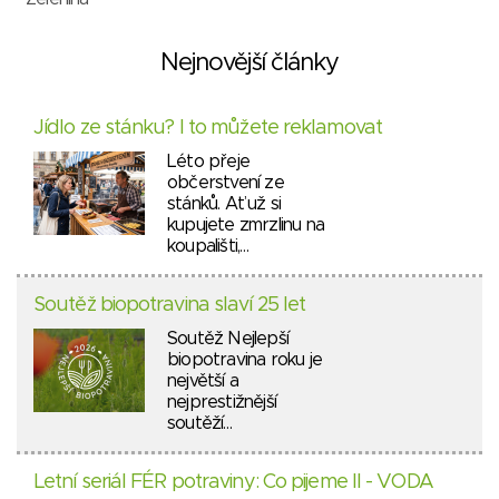
Nejnovější články
Jídlo ze stánku? I to můžete reklamovat
Léto přeje
občerstvení ze
stánků. Ať už si
kupujete zmrzlinu na
koupališti,…
Soutěž biopotravina slaví 25 let
Soutěž Nejlepší
biopotravina roku je
největší a
nejprestižnější
soutěží…
Letní seriál FÉR potraviny: Co pijeme II - VODA