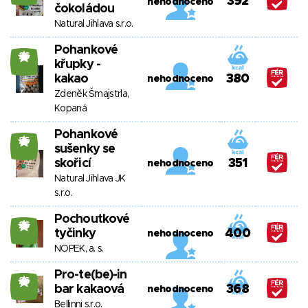
392
nehodnoceno
čokoládou
Natural Jihlava s.r.o.
Pohankové
26
křupky -
kakao
380
nehodnoceno
Zdeněk Šmajstrla,
Kopaná
Pohankové
26
sušenky se
skořicí
351
nehodnoceno
Natural Jihlava JK
s.r.o.
Pochoutkové
26
tyčinky
400
nehodnoceno
NOPEK, a. s.
Pro-te(be)-in
26
bar kakaová
368
nehodnoceno
Bellinni s.r.o.