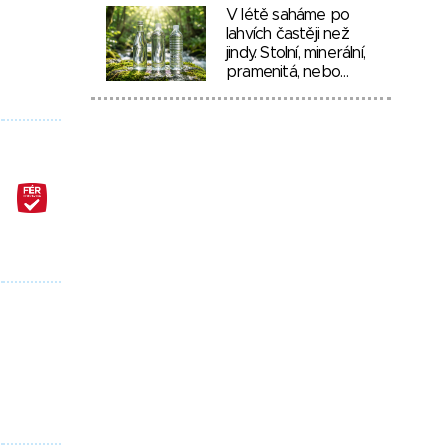
V létě saháme po
lahvích častěji než
jindy. Stolní, minerální,
pramenitá, nebo…