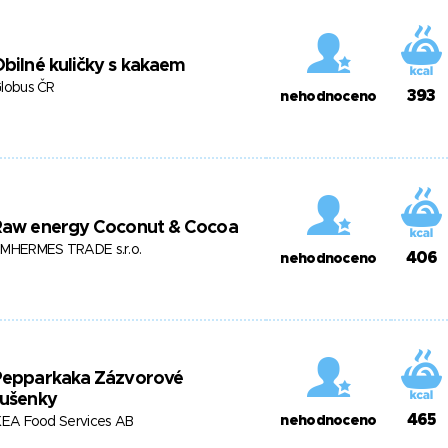
bilné kuličky s kakaem
lobus ČR
393
nehodnoceno
Raw energy Coconut & Cocoa
MHERMES TRADE s.r.o.
406
nehodnoceno
Pepparkaka Zázvorové
sušenky
465
nehodnoceno
KEA Food Services AB