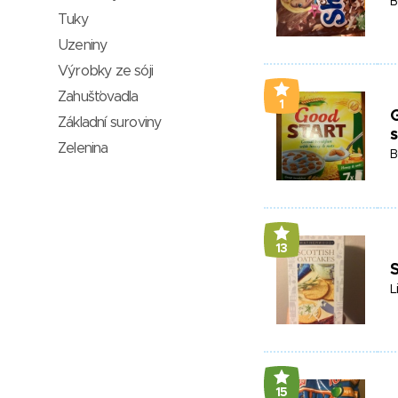
B
Tuky
Uzeniny
Výrobky ze sóji
Zahušťovadla
1
G
Základní suroviny
Zelenina
B
13
L
15