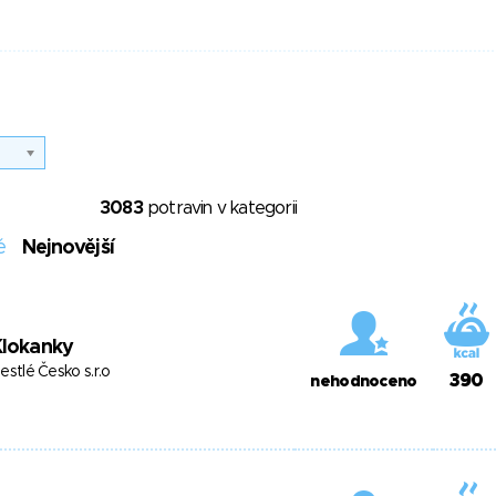
3083
potravin v kategorii
é
Nejnovější
Klokanky
estlé Česko s.r.o
390
nehodnoceno