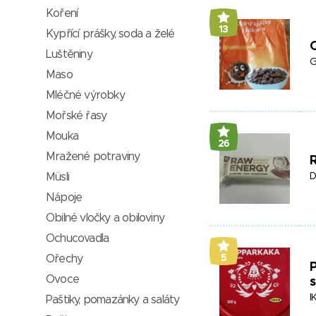
Koření
13
Kypřící prášky, soda a želé
O
Luštěniny
G
Maso
Mléčné výrobky
Mořské řasy
Mouka
26
Mražené potraviny
Müsli
D
Nápoje
Obilné vločky a obiloviny
Ochucovadla
Ořechy
5
Ovoce
I
Paštiky, pomazánky a saláty