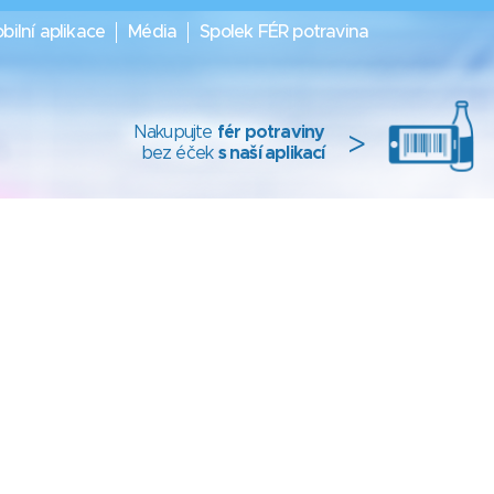
bilní aplikace
Média
Spolek FÉR potravina
Nakupujte
fér potraviny
>
bez éček
s naší aplikací