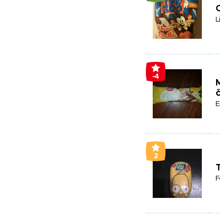
C
L
-4
M
E
2
T
F