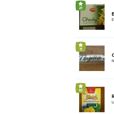
21
E
E
11
N
10
R
L