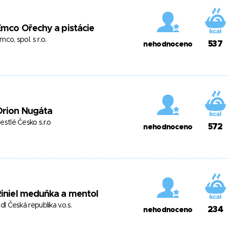
mco Ořechy a pistácie
mco, spol. s r.o.
537
nehodnoceno
Orion Nugáta
estlé Česko s.r.o
572
nehodnoceno
iniel meduňka a mentol
idl Česká republika v.o.s.
234
nehodnoceno