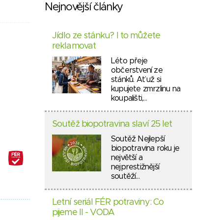
Nejnovější články
Jídlo ze stánku? I to můžete
reklamovat
Léto přeje
občerstvení ze
stánků. Ať už si
kupujete zmrzlinu na
koupališti,…
Soutěž biopotravina slaví 25 let
Soutěž Nejlepší
biopotravina roku je
největší a
nejprestižnější
soutěží…
Letní seriál FÉR potraviny: Co
pijeme II - VODA