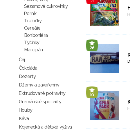
-1
Sezamové cukrovinky
H
Perník
H
Trubičky
Cereálie
Bonboniéra
Tyčinky
26
Marcipán
Čaj
D
Čokoláda
Dezerty
Džemy a zavařeniny
Extrudované potraviny
10
Gurmánské speciality
K
F
Houby
Káva
Kojenecká a dětská výživa