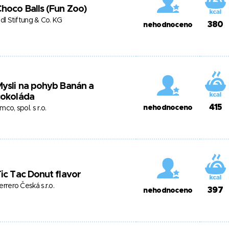
hoco Balls (Fun Zoo)
idl Stiftung & Co. KG
380
nehodnoceno
ysli na pohyb Banán a
čokoláda
415
nehodnoceno
mco, spol. s r.o.
ic Tac Donut flavor
errero Česká s.r.o.
397
nehodnoceno