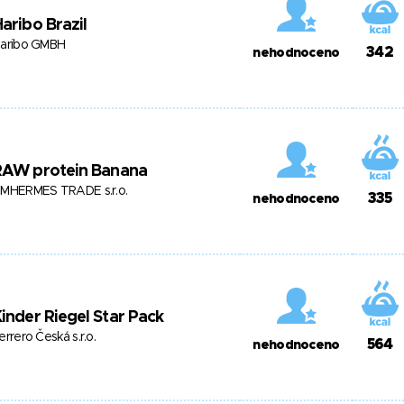
aribo Brazil
aribo GMBH
342
nehodnoceno
RAW protein Banana
MHERMES TRADE s.r.o.
335
nehodnoceno
inder Riegel Star Pack
errero Česká s.r.o.
564
nehodnoceno