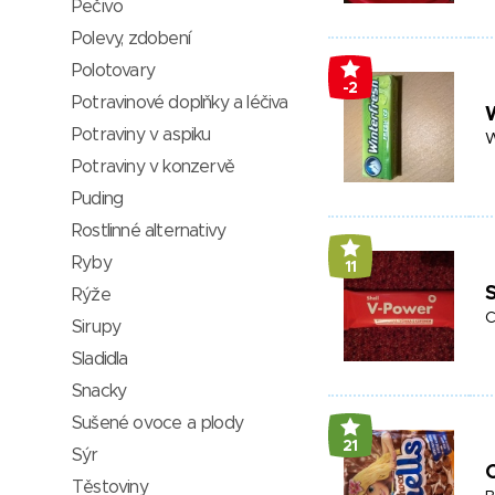
Pečivo
Polevy, zdobení
Polotovary
-2
Potravinové doplňky a léčiva
W
Potraviny v aspiku
W
Potraviny v konzervě
Puding
Rostlinné alternativy
Ryby
11
S
Rýže
C
Sirupy
Sladidla
Snacky
Sušené ovoce a plody
21
Sýr
C
Těstoviny