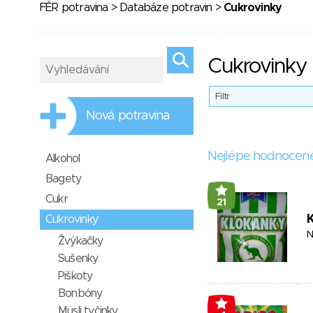
FÉR potravina
>
Databáze potravin
>
Cukrovinky
Cukrovinky
Filtr
Nová potravina
Nejlépe hodnocen
Alkohol
Bagety
Cukr
21
Cukrovinky
N
Žvýkačky
Sušenky
Piškoty
Bonbóny
Müsli tyčinky