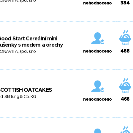
ONAVITA, spol. s.r.o.
384
nehodnoceno
ood Start Cereální mini
sušenky s medem a ořechy
468
nehodnoceno
ONAVITA, spol. s.r.o.
SCOTTISH OATCAKES
idl Stiftung & Co. KG
466
nehodnoceno