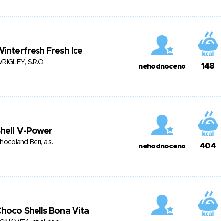
interfresh Fresh Ice
RIGLEY, S.R.O.
148
nehodnoceno
hell V-Power
hocoland Beri, a.s.
404
nehodnoceno
hoco Shells Bona Vita