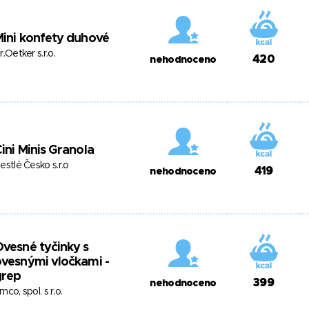
ini konfety duhové
r.Oetker s.r.o.
420
nehodnoceno
ini Minis Granola
estlé Česko s.r.o
419
nehodnoceno
vesné tyčinky s
vesnými vločkami -
grep
399
nehodnoceno
mco, spol. s r.o.