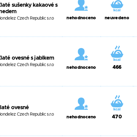
laté sušenky kakaové s
medem
nehodnoceno
neuvedeno
ondelez Czech Republic s.r.o
laté ovesné s jablkem
ondelez Czech Republic s.r.o
466
nehodnoceno
laté ovesné
ondelez Czech Republic s.r.o
470
nehodnoceno