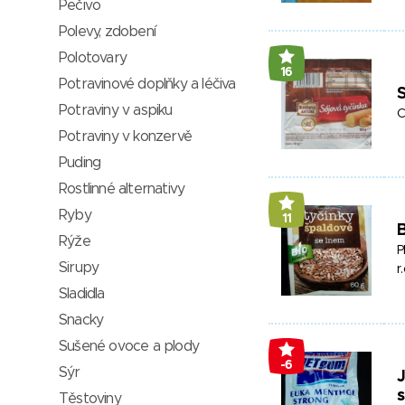
Pečivo
Polevy, zdobení
Polotovary
16
Potravinové doplňky a léčiva
S
Potraviny v aspiku
C
Potraviny v konzervě
Puding
Rostlinné alternativy
Ryby
11
B
Rýže
P
Sirupy
r.
Sladidla
Snacky
Sušené ovoce a plody
-6
Sýr
Těstoviny