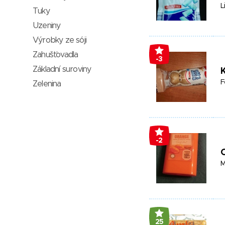
L
Tuky
Uzeniny
Výrobky ze sóji
Zahušťovadla
-3
Základní suroviny
F
Zelenina
-2
M
25