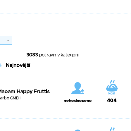
3083
potravin v kategorii
é
Nejnovější
Maoam Happy Fruttis
aribo GMBH
404
nehodnoceno