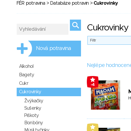
FÉR potravina
>
Databáze potravin
>
Cukrovinky
Cukrovinky
Filtr
Nová potravina
Nejlépe hodnocen
Alkohol
Bagety
Cukr
-4
Cukrovinky
H
Žvýkačky
Sušenky
Piškoty
Bonbóny
Müsli tyčinky