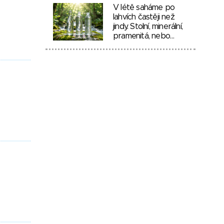
V létě saháme po
lahvích častěji než
jindy. Stolní, minerální,
pramenitá, nebo…