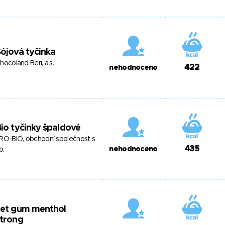
ójová tyčinka
hocoland Beri, a.s.
422
nehodnoceno
io tyčinky špaldové
RO-BIO, obchodní společnost s
435
nehodnoceno
o.
Jet gum menthol
strong