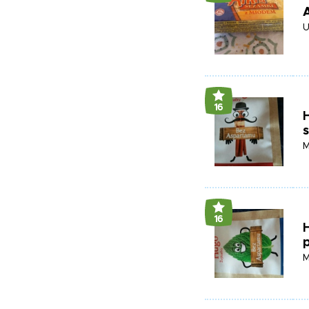
U
16
s
M
16
M