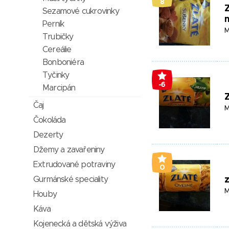
8
Z
Sezamové cukrovinky
Perník
M
Trubičky
Cereálie
Bonboniéra
Tyčinky
-6
Marcipán
Z
Čaj
M
Čokoláda
Dezerty
Džemy a zavařeniny
Extrudované potraviny
0
Gurmánské speciality
z
M
Houby
Káva
Kojenecká a dětská výživa