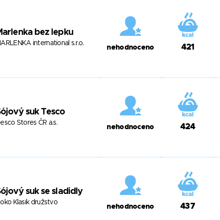
arlenka bez lepku
ARLENKA international s.r.o.
421
nehodnoceno
ójový suk Tesco
esco Stores ČR a.s.
424
nehodnoceno
ójový suk se sladidly
oko Klasik družstvo
437
nehodnoceno