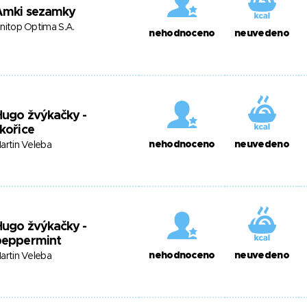
Amki sezamky
nitop Optima S.A.
nehodnoceno
neuvedeno
Hugo žvýkačky -
kořice
nehodnoceno
neuvedeno
artin Veleba
Hugo žvýkačky -
peppermint
nehodnoceno
neuvedeno
artin Veleba