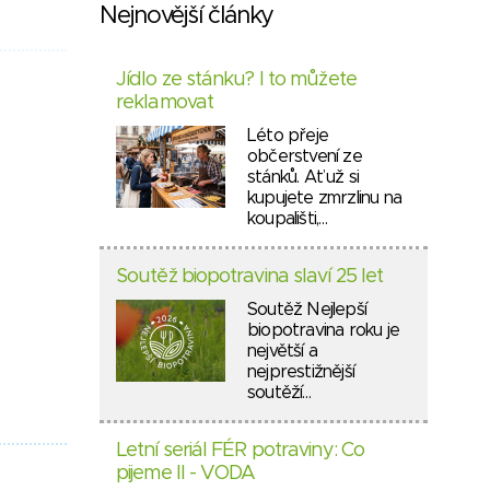
Nejnovější články
Jídlo ze stánku? I to můžete
reklamovat
Léto přeje
občerstvení ze
stánků. Ať už si
kupujete zmrzlinu na
koupališti,…
Soutěž biopotravina slaví 25 let
Soutěž Nejlepší
biopotravina roku je
největší a
nejprestižnější
soutěží…
Letní seriál FÉR potraviny: Co
pijeme II - VODA