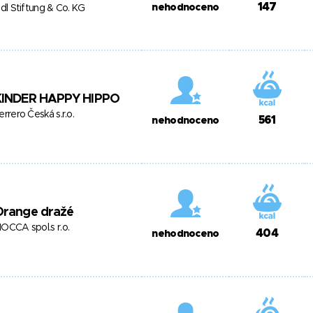
147
nehodnoceno
idl Stiftung & Co. KG
KINDER HAPPY HIPPO
errero Česká s.r.o.
561
nehodnoceno
Orange dražé
OCCA spol.s r.o.
404
nehodnoceno