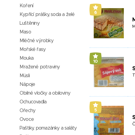
Koření
6
Kypřící prášky, soda a želé
M
Luštěniny
M
Maso
Mléčné výrobky
Mořské řasy
Mouka
10
Mražené potraviny
S
Müsli
T
Nápoje
Obilné vločky a obiloviny
Ochucovadla
Ořechy
5
S
Ovoce
Č
Paštiky, pomazánky a saláty