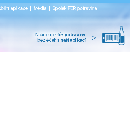
bilní aplikace
Média
Spolek FÉR potravina
Nakupujte
fér potraviny
>
bez éček
s naší aplikací