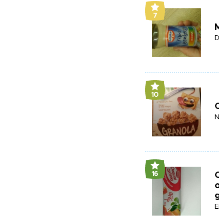
7
M
D
10
C
N
16
O
o
E