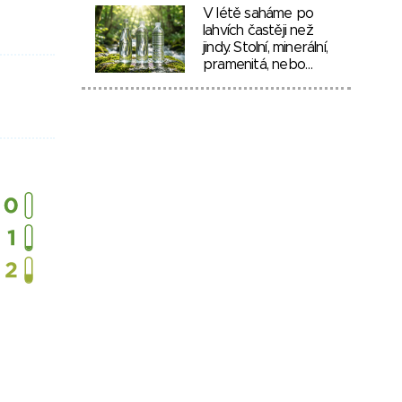
V létě saháme po
lahvích častěji než
jindy. Stolní, minerální,
pramenitá, nebo…