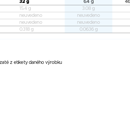
32 g
6.4 g
46
15.4 g
3.08 g
neuvedeno
neuvedeno
neuvedeno
neuvedeno
0.318 g
0.0636 g
vzaté z etikety daného výrobku