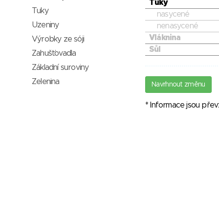
Tuky
Tuky
nasycené
Uzeniny
nenasycené
Vláknina
Výrobky ze sóji
Sůl
Zahušťovadla
Základní suroviny
Zelenina
Navrhnout změnu
* Informace jsou pře