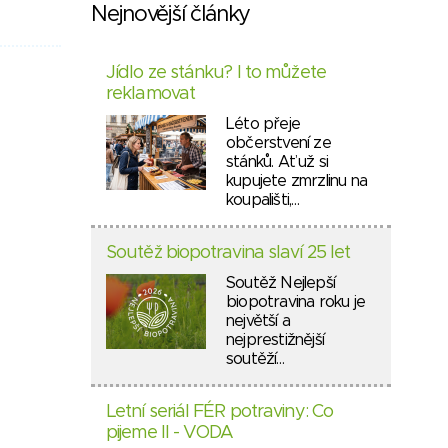
Nejnovější články
Jídlo ze stánku? I to můžete
reklamovat
Léto přeje
občerstvení ze
stánků. Ať už si
kupujete zmrzlinu na
koupališti,…
Soutěž biopotravina slaví 25 let
Soutěž Nejlepší
biopotravina roku je
největší a
nejprestižnější
soutěží…
Letní seriál FÉR potraviny: Co
pijeme II - VODA