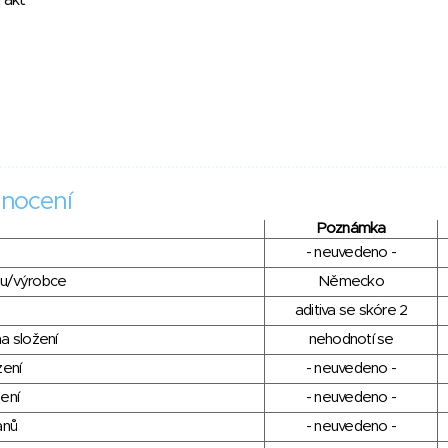
rakt
nocení
Poznámka
- neuvedeno -
du/výrobce
Německo
aditiva se skóre 2
a složení
nehodnotí se
zení
- neuvedeno -
ení
- neuvedeno -
anů
- neuvedeno -