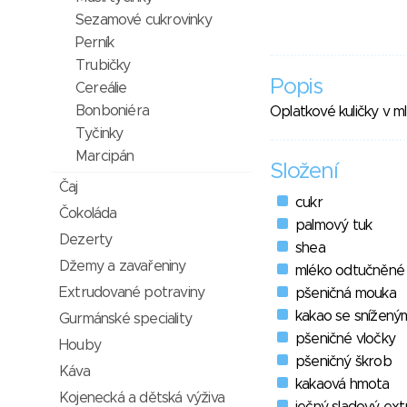
Sezamové cukrovinky
Perník
Trubičky
Popis
Cereálie
Bonboniéra
Oplatkové kuličky v 
Tyčinky
Marcipán
Složení
Čaj
cukr
Čokoláda
palmový tuk
Dezerty
shea
Džemy a zavařeniny
mléko odtučněné 
Extrudované potraviny
pšeničná mouka
kakao se snížený
Gurmánské speciality
pšeničné vločky
Houby
pšeničný škrob
Káva
kakaová hmota
Kojenecká a dětská výživa