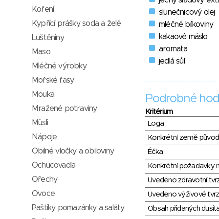
ječný sladový ext
Koření
slunečnicový olej
Kypřící prášky, soda a želé
mléčné bílkoviny
kakaové máslo
Luštěniny
aromata
Maso
jedlá sůl
Mléčné výrobky
Mořské řasy
Mouka
Podrobné hod
Mražené potraviny
Kritérium
Müsli
Loga
Nápoje
Konkrétní země půvo
Obilné vločky a obiloviny
Éčka
Ochucovadla
Konkrétní požadavky n
Ořechy
Uvedeno zdravotní tvr
Ovoce
Uvedeno výživové tvrz
Paštiky, pomazánky a saláty
Obsah přidaných dusit