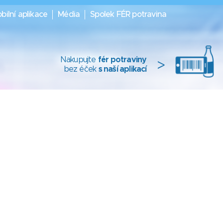
bilní aplikace
Média
Spolek FÉR potravina
Nakupujte
fér potraviny
>
bez éček
s naší aplikací