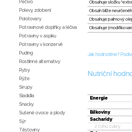
Pečivo
Obsahuje složku "extra
Polevy, zdobení
Obsah blíže neurčené
Polotovary
Obsahuje palmový olej
Potravinové doplňky a léčiva
Obsahuje (modifikovaný
Potraviny v aspiku
Potraviny v konzervě
Puding
Jak hodnotíme? Podív
Rostlinné alternativy
Ryby
Nutriční hodn
Rýže
Sirupy
Sladidla
Energie
Snacky
Bílkoviny
Sušené ovoce a plody
Sacharidy
Sýr
z toho cukry
Těstoviny