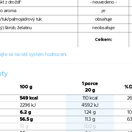
kt z droždí"
- neuvedeno -
ho aroma
je
/tuk/palmojádrový tuk
obsahuje
) škrob, želatinu
neobsahuje
Celkem:
ejte se na náš systém hodnocení.
oty
1 porce
100 g
% 
20 g
549 kcal
110 kcal
26
2296 kJ
459.2 kJ
6.2 g
1.24 g
10
56.5 g
11.3 g
63
51 g
10.2 g