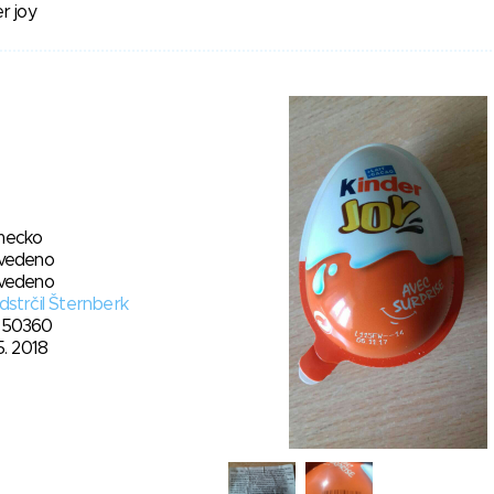
r joy
ecko
vedeno
vedeno
dstrčil Šternberk
50360
5. 2018