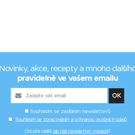
Novinky, akce, recepty a mnoho dalšíh
pravidelně ve vašem emailu
Souhlasím se zasíláním newsletterů
Souhlasím se zpracováním a ochranou osobních údajů
Chcete vidět
jak náš newsletter vypadá
?