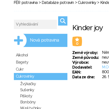
FÉR potravina
>
Databáze potravin
>
Cukrovinky
> Kinde
Kinder joy
Nová potravina
0
Něm
Země výroby:
Alkohol
neu
Země původu:
Bagety
neu
Výrobce:
M.O
Dodavatel:
Cukr
800
EAN:
Cukrovinky
26. 
Data ze dne:
Žvýkačky
Sušenky
Piškoty
Bonbóny
Müsli tyčinky